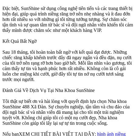
Đặc biệt, SunShine sử dụng công nghệ tiên tiến và các trang thiết bị
hiện đại, giúp quá trình niềng răng trở nên nhẹ nhàng và ít đau đớn
hơn rất nhiều so với những gì tôi từng tưởng tượng. Sự chăm sóc
tận tình và sự quan tâm từ bác sĩ và đội ngũ nhân viên khiến tôi cảm
thấy mình được chăm sóc như một khách hàng VIP.
Kết Quả Bất Ngờ
Sau 18 tháng, tôi hoàn toàn bất ngờ với kết quả đạt được. Những
chiếc răng khấp khểnh trước đây đã ngay ngắn và đều đặn, nụ cười
của tôi trở nên rạng rỡ hơn bao giờ hết. Mỗi lần nhìn vào gương, tôi
cảm thấy tự tin và hạnh phúc hơn rất nhiều. Không còn là cô gái
luôn che miệng khi cười, giờ đây tôi tự tin nở nụ cười tươi sáng
trước mọi người.
Đánh Giá Về Dịch Vụ Tại Nha Khoa SunShine
Tôi thật sự biết ơn và hài lòng với quyết định lựa chọn Nha khoa
SunShine 488 Xã Đàn. Sự chuyên nghiệp, tận tâm và chu đáo của
đội ngũ bác sĩ và nhân viên đã mang lại cho tôi một trải nghiệm
tuyệt vời. Không chỉ giúp tôi có một nụ cười đẹp, Nha khoa
SunShine còn giúp tôi lấy lại sự tự tin trong cuộc sống.
Nếu bạnXEM CHI TIẾT BÀI VIẾT TẠI ĐÂY:
hình ảnh niềng