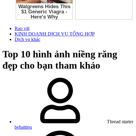
Rao vặt
KINH DOANH DỊCH VỤ TỔNG HỢP
Dịch vụ khác
Top 10 hình ảnh niềng răng
đẹp cho bạn tham khảo
Thread starter
behattieu