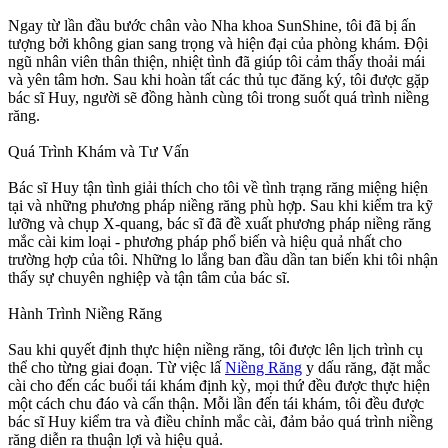
Ngay từ lần đầu bước chân vào Nha khoa SunShine, tôi đã bị ấn
tượng bởi không gian sang trọng và hiện đại của phòng khám. Đội
ngũ nhân viên thân thiện, nhiệt tình đã giúp tôi cảm thấy thoải mái
và yên tâm hơn. Sau khi hoàn tất các thủ tục đăng ký, tôi được gặp
bác sĩ Huy, người sẽ đồng hành cùng tôi trong suốt quá trình niềng
răng.
Quá Trình Khám và Tư Vấn
Bác sĩ Huy tận tình giải thích cho tôi về tình trạng răng miệng hiện
tại và những phương pháp niềng răng phù hợp. Sau khi kiểm tra kỹ
lưỡng và chụp X-quang, bác sĩ đã đề xuất phương pháp niềng răng
mắc cài kim loại - phương pháp phổ biến và hiệu quả nhất cho
trường hợp của tôi. Những lo lắng ban đầu dần tan biến khi tôi nhận
thấy sự chuyên nghiệp và tận tâm của bác sĩ.
Hành Trình Niềng Răng
Sau khi quyết định thực hiện niềng răng, tôi được lên lịch trình cụ
thể cho từng giai đoạn. Từ việc lấ
Niềng Răng
y dấu răng, đặt mắc
cài cho đến các buổi tái khám định kỳ, mọi thứ đều được thực hiện
một cách chu đáo và cẩn thận. Mỗi lần đến tái khám, tôi đều được
bác sĩ Huy kiểm tra và điều chỉnh mắc cài, đảm bảo quá trình niềng
răng diễn ra thuận lợi và hiệu quả.