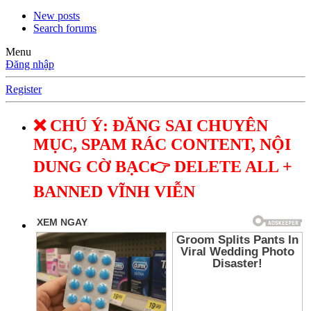
New posts
Search forums
Menu
Đăng nhập
Register
❌ CHÚ Ý: ĐĂNG SAI CHUYÊN
MỤC, SPAM RÁC CONTENT, NỘI
DUNG CỜ BẠC👉 DELETE ALL +
BANNED VĨNH VIỄN