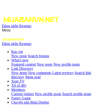
Đăng nhập
Register
Menu
Đăng nhập
Register
Rao vặt
New posts
Search forums
What's new
Featured content
New posts
New profile posts
Link Directory
New items
New comments
Latest reviews
Search link
directory
Mark read
Xem TV
Xổ số đây
Members
Current visitors
New profile posts
Search profile posts
Funny Game
Chuyển nhà Bình Dương