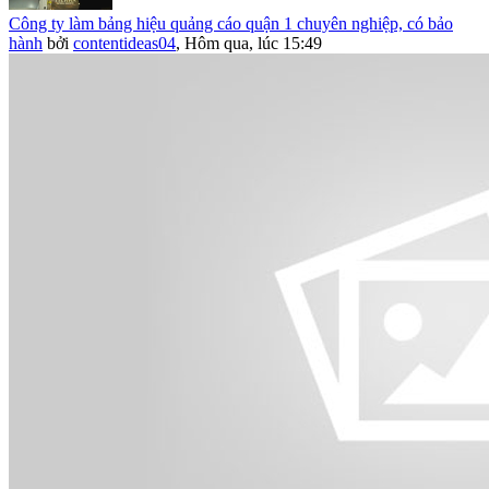
Công ty làm bảng hiệu quảng cáo quận 1 chuyên nghiệp, có bảo
hành
bởi
contentideas04
,
Hôm qua, lúc 15:49