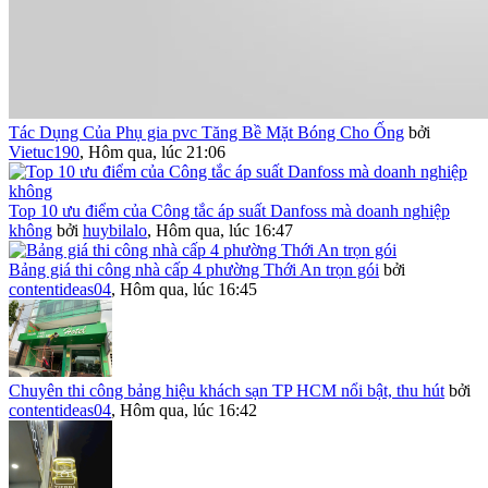
Tác Dụng Của Phụ gia pvc Tăng Bề Mặt Bóng Cho Ống
bởi
Vietuc190
,
Hôm qua, lúc 21:06
Top 10 ưu điểm của Công tắc áp suất Danfoss mà doanh nghiệp
không
bởi
huybilalo
,
Hôm qua, lúc 16:47
Bảng giá thi công nhà cấp 4 phường Thới An trọn gói
bởi
contentideas04
,
Hôm qua, lúc 16:45
Chuyên thi công bảng hiệu khách sạn TP HCM nổi bật, thu hút
bởi
contentideas04
,
Hôm qua, lúc 16:42