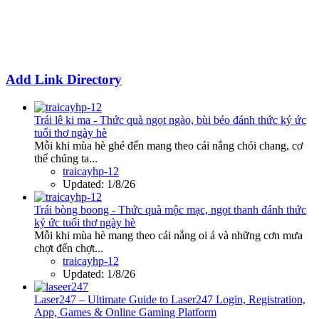
Add Link Directory
Trái lê ki ma - Thức quà ngọt ngào, bùi béo đánh thức ký ức
tuổi thơ ngày hè
Mỗi khi mùa hè ghé đến mang theo cái nắng chói chang, cơ
thể chúng ta...
traicayhp-12
Updated:
1/8/26
Trái bòng boong - Thức quà mộc mạc, ngọt thanh đánh thức
ký ức tuổi thơ ngày hè
Mỗi khi mùa hè mang theo cái nắng oi ả và những cơn mưa
chợt đến chợt...
traicayhp-12
Updated:
1/8/26
Laser247 – Ultimate Guide to Laser247 Login, Registration,
App, Games & Online Gaming Platform