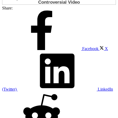
Share:
Facebook
X
(Twitter)
LinkedIn