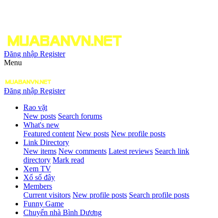
Đăng nhập
Register
Menu
Đăng nhập
Register
Rao vặt
New posts
Search forums
What's new
Featured content
New posts
New profile posts
Link Directory
New items
New comments
Latest reviews
Search link
directory
Mark read
Xem TV
Xổ số đây
Members
Current visitors
New profile posts
Search profile posts
Funny Game
Chuyển nhà Bình Dương