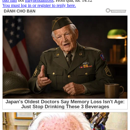
bảo hàn
bởi
maynendanfoss
,
Hôm qua, lúc 14:12
You must log in or register to reply here.