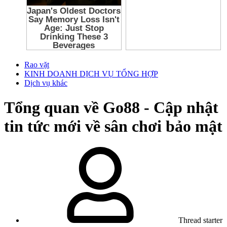
Rao vặt
KINH DOANH DỊCH VỤ TỔNG HỢP
Dịch vụ khác
Tổng quan về Go88 - Cập nhật
tin tức mới về sân chơi bảo mật
Thread starter