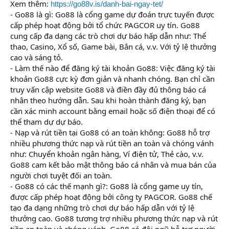
Xem thêm:
https://go88v.is/danh-bai-ngay-tet/
- Go88 là gì: Go88 là cổng game dự đoán trực tuyến được
cấp phép hoạt động bởi tổ chức PAGCOR uy tín. Go88
cung cấp đa dạng các trò chơi dự báo hấp dẫn như: Thể
thao, Casino, Xổ số, Game bài, Bắn cá, v.v. Với tỷ lệ thưởng
cao và sáng tỏ.
- Làm thế nào để đăng ký tài khoản Go88: Việc đăng ký tài
khoản Go88 cực kỳ đơn giản và nhanh chóng. Bạn chỉ cần
truy vấn cập website Go88 và điền đầy đủ thông báo cá
nhân theo hướng dẫn. Sau khi hoàn thành đăng ký, bạn
cần xác minh account bằng email hoặc số điện thoại để có
thể tham dự dự báo.
- Nạp và rút tiền tại Go88 có an toàn không: Go88 hỗ trợ
nhiều phương thức nạp và rút tiền an toàn và chóng vánh
như: Chuyển khoản ngân hàng, Ví điện tử, Thẻ cào, v.v.
Go88 cam kết bảo mật thông báo cá nhân và mua bán của
người chơi tuyệt đối an toàn.
- Go88 có các thế mạnh gì?: Go88 là cổng game uy tín,
được cấp phép hoạt động bởi công ty PAGCOR. Go88 chế
tạo đa dạng những trò chơi dự báo hấp dẫn với tỷ lệ
thưởng cao. Go88 tương trợ nhiều phương thức nạp và rút
tiền an toàn và chóng vánh. Go88 có đội ngũ hỗ trợ người