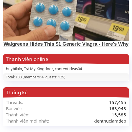
Thành viên online
huybilalo
Trà My Kingdoor
contentideas04
Total: 133 (members: 4, guests: 129)
Thống kê
Threads
157,455
Bài viết
163,943
Thành viên
15,585
Thành viên mới nhất
kienthuclamdep