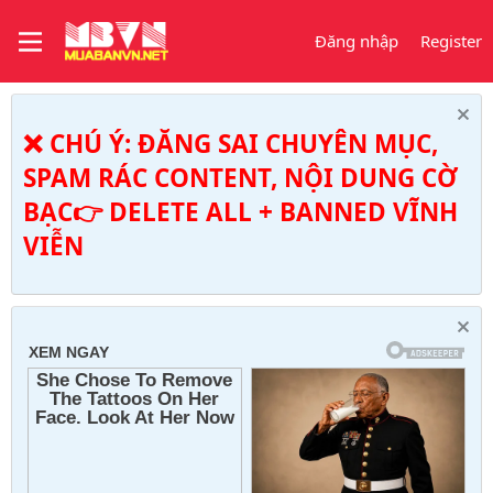
Đăng nhập
Register
❌ CHÚ Ý: ĐĂNG SAI CHUYÊN MỤC,
SPAM RÁC CONTENT, NỘI DUNG CỜ
BẠC👉 DELETE ALL + BANNED VĨNH
VIỄN