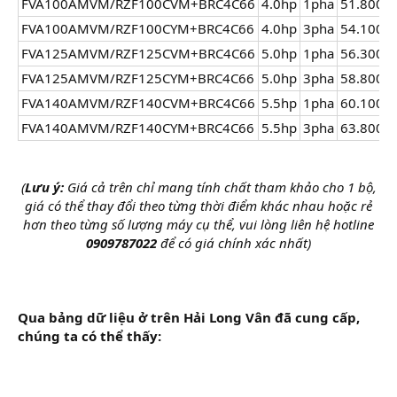
FVA100AMVM/RZF100CVM+BRC4C66
4.0hp​
1pha​
51.800.0
FVA100AMVM/RZF100CYM+BRC4C66
4.0hp​
3pha​
54.100.0
FVA125AMVM/RZF125CVM+BRC4C66
5.0hp​
1pha​
56.300.0
FVA125AMVM/RZF125CYM+BRC4C66
5.0hp​
3pha​
58.800.0
FVA140AMVM/RZF140CVM+BRC4C66
5.5hp​
1pha​
60.100.0
FVA140AMVM/RZF140CYM+BRC4C66
5.5hp​
3pha​
63.800.0
(
Lưu ý:
Giá cả trên chỉ mang tính chất tham khảo cho 1 bộ,
giá có thể thay đổi theo từng thời điểm khác nhau hoặc rẻ
hơn theo từng số lượng máy cụ thể, vui lòng liên hệ hotline
0909787022
để có giá chính xác nhất)
Qua bảng dữ liệu ở trên Hải Long Vân đã cung cấp,
chúng ta có thể thấy: