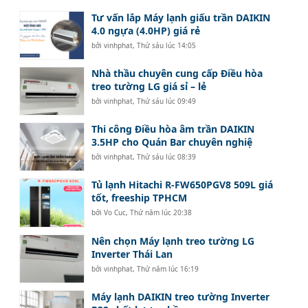
Tư vấn lắp Máy lạnh giấu trần DAIKIN
4.0 ngựa (4.0HP) giá rẻ
bởi
vinhphat
,
Thứ sáu lúc 14:05
Nhà thầu chuyên cung cấp Điều hòa
treo tường LG giá sỉ – lẻ
bởi
vinhphat
,
Thứ sáu lúc 09:49
Thi công Điều hòa âm trần DAIKIN
3.5HP cho Quán Bar chuyên nghiệ
bởi
vinhphat
,
Thứ sáu lúc 08:39
Tủ lạnh Hitachi R-FW650PGV8 509L giá
tốt, freeship TPHCM
bởi
Vo Cuc
,
Thứ năm lúc 20:38
Nên chọn Máy lạnh treo tường LG
Inverter Thái Lan
bởi
vinhphat
,
Thứ năm lúc 16:19
Máy lạnh DAIKIN treo tường Inverter