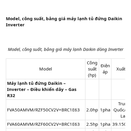
Model, công suất, bảng giá máy lạnh tủ đứng Daikin
Inverter
Model, công suất, bảng giá máy lạnh Daikin dòng Inverter
Công
Điện
Model​
suất
Xuất xứ
áp​
(hp)​
Máy lạnh tủ đứng Daikin –
Inverter – Điều khiển dây – Gas
R32
Trung
FVA50AMVM/RZF50CV2V+BRC1E63
2.0hp​
1pha​
Quốc/Th
Lan​
FVA60AMVM/RZF60CV2V+BRC1E63
2.5hp​
1pha​
39.150.0