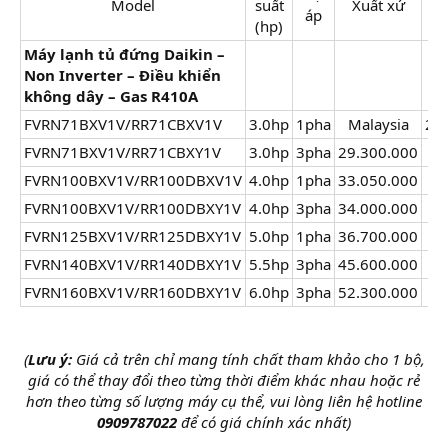
Model​
suất
Xuất xứ​
áp​
(hp)​
Máy lạnh tủ đứng Daikin –
Non Inverter – Điều khiển
không dây – Gas R410A
FVRN71BXV1V/RR71CBXV1V
3.0hp​
1pha​
Malaysia​
27.
FVRN71BXV1V/RR71CBXY1V
3.0hp​
3pha​
29.300.000​
FVRN100BXV1V/RR100DBXV1V
4.0hp​
1pha​
33.050.000​
FVRN100BXV1V/RR100DBXY1V
4.0hp​
3pha​
34.000.000​
FVRN125BXV1V/RR125DBXY1V
5.0hp​
1pha​
36.700.000​
FVRN140BXV1V/RR140DBXY1V
5.5hp​
3pha​
45.600.000​
FVRN160BXV1V/RR160DBXY1V
6.0hp​
3pha​
52.300.000​
(
Lưu ý:
Giá cả trên chỉ mang tính chất tham khảo cho 1 bộ,
giá có thể thay đổi theo từng thời điểm khác nhau hoặc rẻ
hơn theo từng số lượng máy cụ thể, vui lòng liên hệ hotline
0909787022
để có giá chính xác nhất)