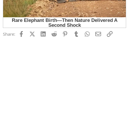
Facebook
X (Twitter)
LinkedIn
Reddit
Pinterest
Tumblr
WhatsApp
Email
Link
Share: