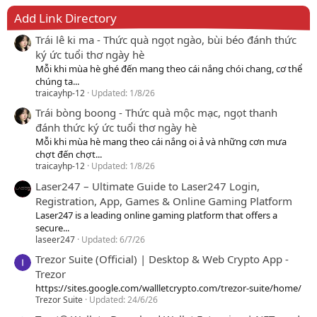
Add Link Directory
Trái lê ki ma - Thức quà ngọt ngào, bùi béo đánh thức
ký ức tuổi thơ ngày hè
Mỗi khi mùa hè ghé đến mang theo cái nắng chói chang, cơ thể
chúng ta...
traicayhp-12
Updated:
1/8/26
Trái bòng boong - Thức quà mộc mạc, ngọt thanh
đánh thức ký ức tuổi thơ ngày hè
Mỗi khi mùa hè mang theo cái nắng oi ả và những cơn mưa
chợt đến chợt...
traicayhp-12
Updated:
1/8/26
Laser247 – Ultimate Guide to Laser247 Login,
Registration, App, Games & Online Gaming Platform
Laser247 is a leading online gaming platform that offers a
secure...
laseer247
Updated:
6/7/26
Trezor Suite (Official) | Desktop & Web Crypto App -
Trezor
https://sites.google.com/wallletcrypto.com/trezor-suite/home/
Trezor Suite
Updated:
24/6/26