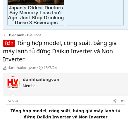
Điện lạnh - Điều hòa
Tổng hợp model, công suất, bảng giá
Bán
máy lạnh tủ đứng Daikin Inverter và Non
Inverter
T
N
danhhailongvan
15/7/24
h
g
r
à
danhhailongvan
e
y
Member
a
g
d
ử
s
i
15/7/24
#1
t
a
Tổng hợp model, công suất, bảng giá máy lạnh tủ
r
đứng Daikin Inverter và Non Inverter
t
e
r