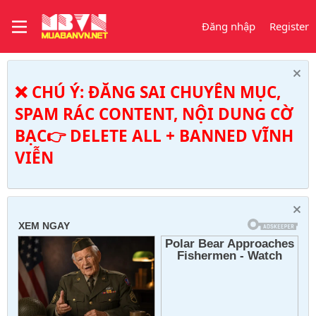
Đăng nhập
Register
❌ CHÚ Ý: ĐĂNG SAI CHUYÊN MỤC,
SPAM RÁC CONTENT, NỘI DUNG CỜ
BẠC👉 DELETE ALL + BANNED VĨNH
VIỄN