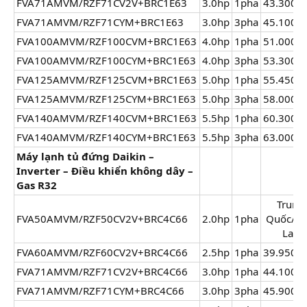
FVA71AMVM/RZF71CV2V+BRC1E63
3.0hp​
1pha​
43.300.0
FVA71AMVM/RZF71CYM+BRC1E63
3.0hp​
3pha​
45.100.0
FVA100AMVM/RZF100CVM+BRC1E63
4.0hp​
1pha​
51.000.0
FVA100AMVM/RZF100CYM+BRC1E63
4.0hp​
3pha​
53.300.0
FVA125AMVM/RZF125CVM+BRC1E63
5.0hp​
1pha​
55.450.0
FVA125AMVM/RZF125CYM+BRC1E63
5.0hp​
3pha​
58.000.0
FVA140AMVM/RZF140CVM+BRC1E63
5.5hp​
1pha​
60.300.0
FVA140AMVM/RZF140CYM+BRC1E63
5.5hp​
3pha​
63.000.0
Máy lạnh tủ đứng Daikin –
Inverter – Điều khiển không dây –
Gas R32
Trung
FVA50AMVM/RZF50CV2V+BRC4C66
2.0hp​
1pha​
Quốc/Th
Lan​
FVA60AMVM/RZF60CV2V+BRC4C66
2.5hp​
1pha​
39.950.0
FVA71AMVM/RZF71CV2V+BRC4C66
3.0hp​
1pha​
44.100.0
FVA71AMVM/RZF71CYM+BRC4C66
3.0hp​
3pha​
45.900.0