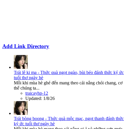
Add Link Directory
Trái lê ki ma - Thức quà ngọt ngào, bùi béo đánh thức ký ức
tuổi thơ ngày hè
Mỗi khi mùa hè ghé đến mang theo cái nắng chói chang, cơ
thể chúng ta...
traicayhp-12
Updated:
1/8/26
Trái bòng boong - Thức quà mộc mạc, ngọt thanh đánh thức
ký ức tuổi thơ ngày hè
Mỗi khi mùa hè mang theo cái nắng oi ả và những cơn mưa