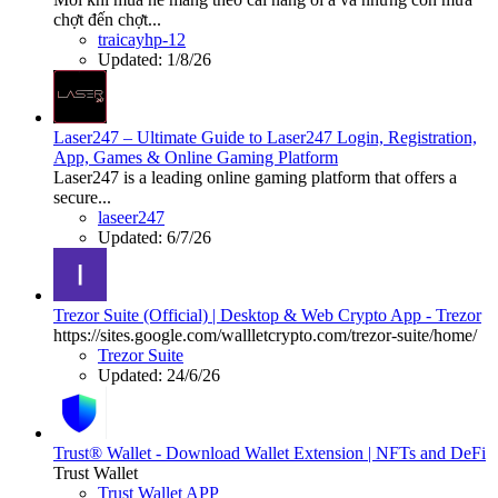
chợt đến chợt...
traicayhp-12
Updated:
1/8/26
Laser247 – Ultimate Guide to Laser247 Login, Registration,
App, Games & Online Gaming Platform
Laser247 is a leading online gaming platform that offers a
secure...
laseer247
Updated:
6/7/26
Trezor Suite (Official) | Desktop & Web Crypto App - Trezor
https://sites.google.com/wallletcrypto.com/trezor-suite/home/
Trezor Suite
Updated:
24/6/26
Trust® Wallet - Download Wallet Extension | NFTs and DeFi
Trust Wallet
Trust Wallet APP