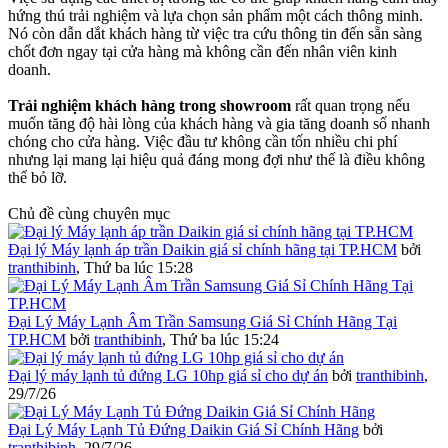
hứng thú trải nghiệm và lựa chọn sản phẩm một cách thông minh.
Nó còn dẫn dắt khách hàng từ việc tra cứu thông tin đến sẵn sàng
chốt đơn ngay tại cửa hàng mà không cần đến nhân viên kinh
doanh.
Trải nghiệm khách hàng trong showroom
rất quan trọng nếu
muốn tăng độ hài lòng của khách hàng và gia tăng doanh số nhanh
chóng cho cửa hàng. Việc đầu tư không cần tốn nhiều chi phí
nhưng lại mang lại hiệu quả đáng mong đợi như thế là điều không
thể bỏ lỡ.
Chủ đề cùng chuyên mục
Đại lý Máy lạnh áp trần Daikin giá sỉ chính hãng tại TP.HCM
bởi
tranthibinh
,
Thứ ba lúc 15:28
Đại Lý Máy Lạnh Âm Trần Samsung Giá Sỉ Chính Hãng Tại
TP.HCM
bởi
tranthibinh
,
Thứ ba lúc 15:24
Đại lý máy lạnh tủ đứng LG 10hp giá sỉ cho dự án
bởi
tranthibinh
,
29/7/26
Đại Lý Máy Lạnh Tủ Đứng Daikin Giá Sỉ Chính Hãng
bởi
tranthibinh
,
29/7/26