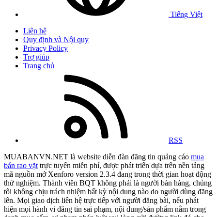
Tiếng Việt
Liên hệ
Quy định và Nội quy
Privacy Policy
Trợ giúp
Trang chủ
RSS
MUABANVN.NET là website diễn đàn đăng tin quảng cáo
mua
bán rao vặt
trực tuyến miễn phí, được phát triển dựa trên nền tảng
mã nguồn mở Xenforo version 2.3.4 đang trong thời gian hoạt động
thử nghiệm. Thành viên BQT không phải là người bán hàng, chúng
tôi không chịu trách nhiệm bất kỳ nội dung nào do người dùng đăng
lên. Mọi giao dịch liên hệ trực tiếp với người đăng bài, nếu phát
hiện mọi hành vi đăng tin sai phạm, nội dung/sản phẩm nằm trong