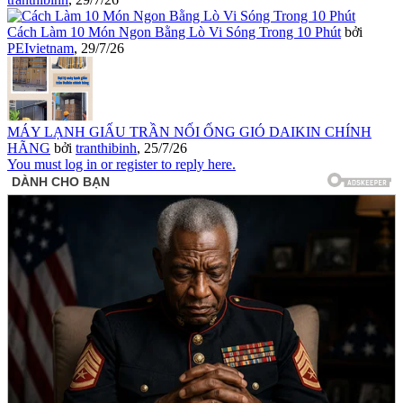
Cách Làm 10 Món Ngon Bằng Lò Vi Sóng Trong 10 Phút
bởi
PEIvietnam
,
29/7/26
MÁY LẠNH GIẤU TRẦN NỐI ỐNG GIÓ DAIKIN CHÍNH
HÃNG
bởi
tranthibinh
,
25/7/26
You must log in or register to reply here.