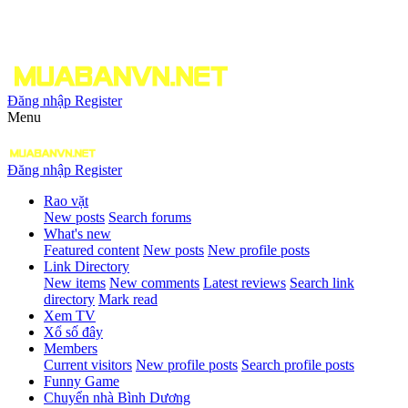
Đăng nhập
Register
Menu
Đăng nhập
Register
Rao vặt
New posts
Search forums
What's new
Featured content
New posts
New profile posts
Link Directory
New items
New comments
Latest reviews
Search link
directory
Mark read
Xem TV
Xổ số đây
Members
Current visitors
New profile posts
Search profile posts
Funny Game
Chuyển nhà Bình Dương