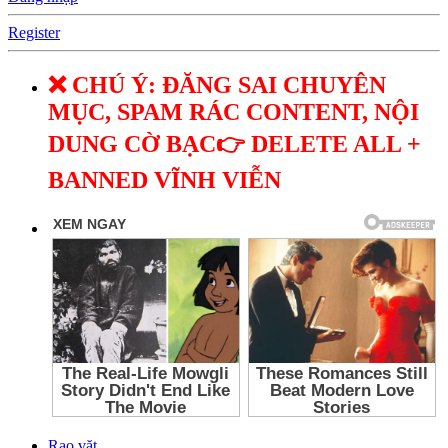
Register
❌ CHÚ Ý: ĐĂNG SAI CHUYÊN
MỤC, SPAM RÁC CONTENT, NỘI
DUNG CỜ BẠC👉 DELETE ALL +
BANNED VĨNH VIỄN
Rao vặt