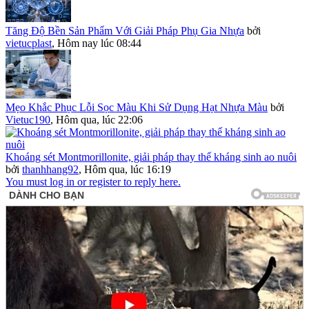
Tăng Độ Bền Sản Phẩm Với Giải Pháp Phụ Gia Nhựa
bởi
vietucplast
,
Hôm nay lúc 08:44
Mẹo Khắc Phục Lỗi Sọc Màu Khi Sử Dụng Hạt Nhựa Màu
bởi
Vietuc190
,
Hôm qua, lúc 22:06
Khoáng sét Montmorillonite, giải pháp thay thế kháng sinh ao nuôi
bởi
thanhhang92
,
Hôm qua, lúc 16:19
You must log in or register to reply here.