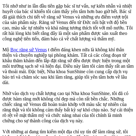
Tôi nhớ như in lần đầu tiên gặp bác sĩ tư vấn, sự kiên nhẫn và nhiệt
huyết của bác sĩ khiến tôi cảm thấy yên tâm hơn bao giờ hết. Bác sĩ
đã giải thích chi tiết về răng sứ Venus và những ưu điểm vượt trội
của sản phẩm này. Răng sứ Venus đến từ Đức nổi bật với độ bền
cao, màu sắc tự nhiên và khả năng tương thích tốt với mô nướu. Tôi
rất hài lòng khi biết rằng đây là một sản phẩm được sản xuất theo
công nghệ tiên tiến, đảm bảo cả về chất lượng và thẩm mỹ.
Mộ
Bọc răng sứ Venus
t điểm đáng khen nữa là không khí thân
thiện và chuyên nghiệp tại phòng khám. Tất cả các công đoạn từ
khâu thăm khám đến lắp đặt răng sứ đều được thực hiện trong một
môi trường sạch sẽ và hiện đại. Điều này làm tôi cảm thấy rất an tâm
và thoải mái. Đặc biệt, Nha khoa SunShine còn cung cấp dịch vụ
bảo trì và chăm sóc sau khi làm răng, giúp tôi yên tâm hơn về lâu
dài.
Nhờ vào dịch vụ chất lượng cao tại Nha khoa SunShine, tôi đã có
được hàm răng mới không chỉ đẹp mà còn rất bền chắc. Những
chiếc răng sứ Venus đã hoàn toàn khớp với màu sắc tự nhiên của
răng thật và tôi không cảm thấy bất kỳ sự khó chịu nào. Sự cải thiện
rõ rệt về mặt thẩm mỹ và chức năng nhai của tôi chính là minh
chứng cho sự thành công của dịch vụ này.
Với những ai đang tìm kiếm một địa chỉ uy tín để làm răng sứ, tôi