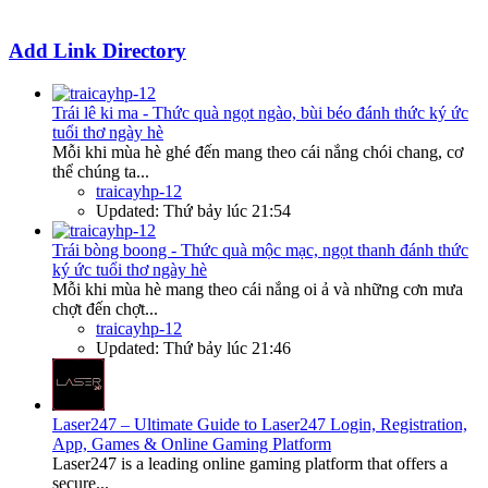
Add Link Directory
Trái lê ki ma - Thức quà ngọt ngào, bùi béo đánh thức ký ức
tuổi thơ ngày hè
Mỗi khi mùa hè ghé đến mang theo cái nắng chói chang, cơ
thể chúng ta...
traicayhp-12
Updated:
Thứ bảy lúc 21:54
Trái bòng boong - Thức quà mộc mạc, ngọt thanh đánh thức
ký ức tuổi thơ ngày hè
Mỗi khi mùa hè mang theo cái nắng oi ả và những cơn mưa
chợt đến chợt...
traicayhp-12
Updated:
Thứ bảy lúc 21:46
Laser247 – Ultimate Guide to Laser247 Login, Registration,
App, Games & Online Gaming Platform
Laser247 is a leading online gaming platform that offers a
secure...