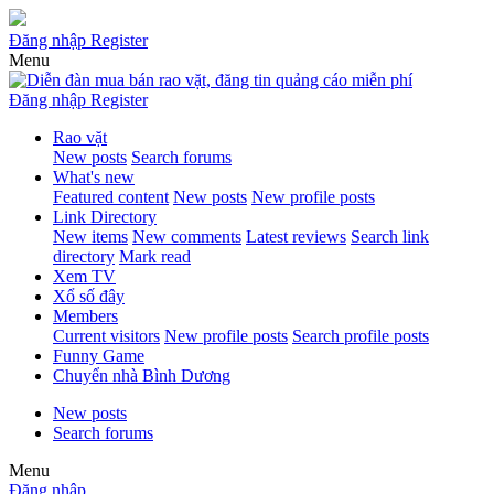
Đăng nhập
Register
Menu
Đăng nhập
Register
Rao vặt
New posts
Search forums
What's new
Featured content
New posts
New profile posts
Link Directory
New items
New comments
Latest reviews
Search link
directory
Mark read
Xem TV
Xổ số đây
Members
Current visitors
New profile posts
Search profile posts
Funny Game
Chuyển nhà Bình Dương
New posts
Search forums
Menu
Đăng nhập