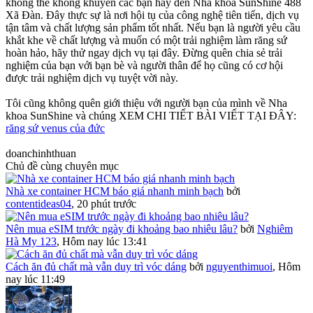
không thể không khuyên các bạn hãy đến Nha khoa SunShine 488
Xã Đàn. Đây thực sự là nơi hội tụ của công nghệ tiên tiến, dịch vụ
tận tâm và chất lượng sản phẩm tốt nhất. Nếu bạn là người yêu cầu
khắt khe về chất lượng và muốn có một trải nghiệm làm răng sứ
hoàn hảo, hãy thử ngay dịch vụ tại đây. Đừng quên chia sẻ trải
nghiệm của bạn với bạn bè và người thân để họ cũng có cơ hội
được trải nghiệm dịch vụ tuyệt vời này.
Tôi cũng không quên giới thiệu với người bạn của mình về Nha
khoa SunShine và chúng XEM CHI TIẾT BÀI VIẾT TẠI ĐÂY:
răng sứ venus của đức
doanchinhthuan
Chủ đề cùng chuyên mục
Nhà xe container HCM báo giá nhanh minh bạch
bởi
contentideas04
,
20 phút trước
Nên mua eSIM trước ngày đi khoảng bao nhiêu lâu?
bởi
Nghiêm
Hà My 123
,
Hôm nay lúc 13:41
Cách ăn đủ chất mà vẫn duy trì vóc dáng
bởi
nguyenthimuoi
,
Hôm
nay lúc 11:49