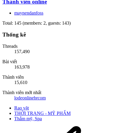
Thành viên online
maynendanfoss
Total: 145 (members: 2, guests: 143)
Thống kê
Threads
157,490
Bài viết
163,978
Thành viên
15,610
Thành viên mới nhất
lodeonlinebrcom
Rao vặt
THỜI TRANG - MỸ PHẨM
Thẫm mỹ, Spa