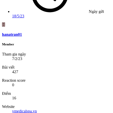
Ngày gửi
18/5/23
H
hanatran01
Member
Tham gia ngày
7/2/23
Bài viết
427
Reaction score
0
Điểm
16
Website
vmedicalspa.vn