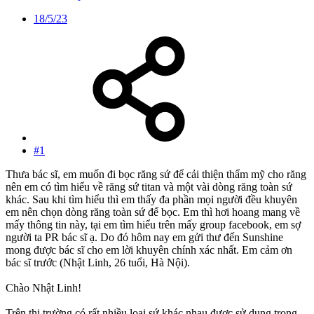
18/5/23
#1
Thưa bác sĩ, em muốn đi bọc răng sứ để cải thiện thẩm mỹ cho răng
nên em có tìm hiểu về răng sứ titan và một vài dòng răng toàn sứ
khác. Sau khi tìm hiểu thì em thấy đa phần mọi người đều khuyên
em nên chọn dòng răng toàn sứ để bọc. Em thì hơi hoang mang về
mấy thông tin này, tại em tìm hiểu trên mấy group facebook, em sợ
người ta PR bác sĩ ạ. Do đó hôm nay em gửi thư đến Sunshine
mong được bác sĩ cho em lời khuyên chính xác nhất. Em cảm ơn
bác sĩ trước (Nhật Linh, 26 tuổi, Hà Nội).
Chào Nhật Linh!
Trên thị trường có rất nhiều loại sứ khác nhau được sử dụng trong