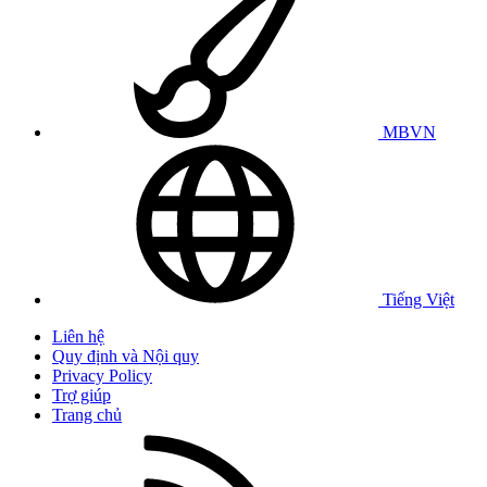
MBVN
Tiếng Việt
Liên hệ
Quy định và Nội quy
Privacy Policy
Trợ giúp
Trang chủ