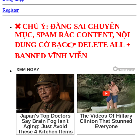
Register
❌ CHÚ Ý: ĐĂNG SAI CHUYÊN
MỤC, SPAM RÁC CONTENT, NỘI
DUNG CỜ BẠC👉 DELETE ALL +
BANNED VĨNH VIỄN