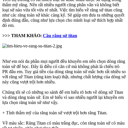
thẩm mỹ răng. Nên rất nhiều người cũng phân vân và không biết
loại sứ nào vừa tốt vừa rẻ nhất. Việc tìm hiểu về răng sứ titan cũng
như các răng toàn sứ khác càng kỹ. Sẽ giúp em đưa ra những quyết
định đúng đắn, cũng như lựa chọn cho mình loại sứ thích hợp nhất
đó em.
>>> THAM KHẢO:
Cầu răng sứ titan
Như em nói đa phần mọi người đều khuyên em nên chọn dòng răng
toàn sứ để bọc. Đây là điều có căn cứ mà không phải là chiêu trò
PR đâu em. Tuy giá tiền của dòng răng toàn sứ mắc hơn rất nhiều so
với răng sứ Titan (răng kim loại) thật, nhưng chất lượng của dòng sứ
này cũng vượt trội hơn nhiều.
Chúng tôi sẽ có những so sánh để em hiểu rõ hơn về dòng sứ Titan
và dòng răng toàn sứ. Em sẽ hiểu vì sao nhiều người lại khuyên em
lựa chọn răng toàn sứ như vậy.
+ Tính thẩm mỹ của răng toàn sứ vượt trội hơn răng Titan.
Về màu sắc: Răng Titan có màu trắng đục, còn răng toàn sứ có màu