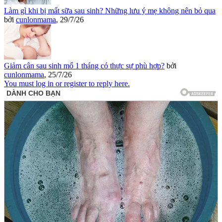
Làm gì khi bị mất sữa sau sinh? Những lưu ý mẹ không nên bỏ qua
bởi
cunlonmama
,
29/7/26
Giảm cân sau sinh mổ 1 tháng có thực sự phù hợp?
bởi
cunlonmama
,
25/7/26
You must log in or register to reply here.