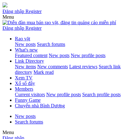
Đăng nhập
Register
Menu
Đăng nhập
Register
Rao vặt
New posts
Search forums
What's new
Featured content
New posts
New profile posts
Link Directory
New items
New comments
Latest reviews
Search link
directory
Mark read
Xem TV
Xổ số đây
Members
Current visitors
New profile posts
Search profile posts
Funny Game
Chuyển nhà Bình Dương
New posts
Search forums
Menu
Đăng nhập