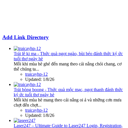
Add Link Directory
Trái lê ki ma - Thức quà ngọt ngào, bùi béo đánh thức ký ức
tuổi thơ ngày hè
Mỗi khi mùa hè ghé đến mang theo cái nắng chói chang, cơ
thể chúng ta...
traicayhp-12
Updated:
1/8/26
Trái bòng boong - Thức quà mộc mạc, ngọt thanh đánh thức
ký ức tuổi thơ ngày hè
Mỗi khi mùa hè mang theo cái nắng oi ả và những cơn mưa
chợt đến chợt...
traicayhp-12
Updated:
1/8/26
Laser247 – Ultimate Guide to Laser247 Login, Registration,