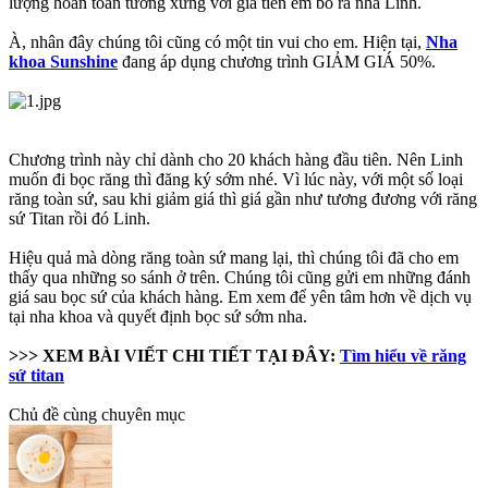
lượng hoàn toàn tương xứng với giá tiền em bỏ ra nha Linh.
À, nhân đây chúng tôi cũng có một tin vui cho em. Hiện tại,
Nha
khoa Sunshine
đang áp dụng chương trình GIẢM GIÁ 50%.
Chương trình này chỉ dành cho 20 khách hàng đầu tiên. Nên Linh
muốn đi bọc răng thì đăng ký sớm nhé. Vì lúc này, với một số loại
răng toàn sứ, sau khi giảm giá thì giá gần như tương đương với răng
sứ Titan rồi đó Linh.
Hiệu quả mà dòng răng toàn sứ mang lại, thì chúng tôi đã cho em
thấy qua những so sánh ở trên. Chúng tôi cũng gửi em những đánh
giá sau bọc sứ của khách hàng. Em xem để yên tâm hơn về dịch vụ
tại nha khoa và quyết định bọc sứ sớm nha.
>>> XEM BÀI VIẾT CHI TIẾT TẠI ĐÂY:
Tìm hiểu về răng
sứ titan
Chủ đề cùng chuyên mục