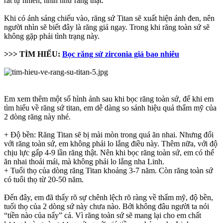
rất tự nhiên, nhìn như răng thật.
Khi có ánh sáng chiếu vào, răng sứ Titan sẽ xuất hiện ánh đen, nên
người nhìn sẽ biết đây là răng giả ngay. Trong khi răng toàn sứ sẽ
không gặp phải tình trạng này.
>>> TÌM HIỂU:
Bọc răng sứ zirconia giá bao nhiêu
Em xem thêm một số hình ảnh sau khi bọc răng toàn sứ, để khi em
tìm hiểu về răng sứ titan, em dễ dàng so sánh hiệu quả thẩm mỹ của
2 dòng răng này nhé.
+ Độ bền: Răng Titan sẽ bị mài mòn trong quá ăn nhai. Nhưng đối
với răng toàn sứ, em không phải lo lắng điều này. Thêm nữa, với độ
chịu lực gấp 4-9 lần răng thật. Nên khi bọc răng toàn sứ, em có thể
ăn nhai thoải mái, mà không phải lo lắng nha Linh.
+ Tuổi thọ của dòng răng Titan khoảng 3-7 năm. Còn răng toàn sứ
có tuổi thọ từ 20-50 năm.
Đến đây, em đã thấy rõ sự chênh lệch rõ ràng về thẩm mỹ, độ bền,
tuổi thọ của 2 dòng sứ này chưa nào. Bởi không đâu người ta nói
“tiền nào của nấy” cả. Vì răng toàn sứ sẽ mang lại cho em chất