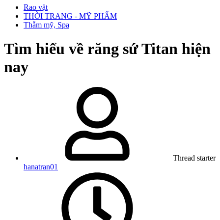
Rao vặt
THỜI TRANG - MỸ PHẨM
Thẫm mỹ, Spa
Tìm hiểu về răng sứ Titan hiện
nay
Thread starter
hanatran01