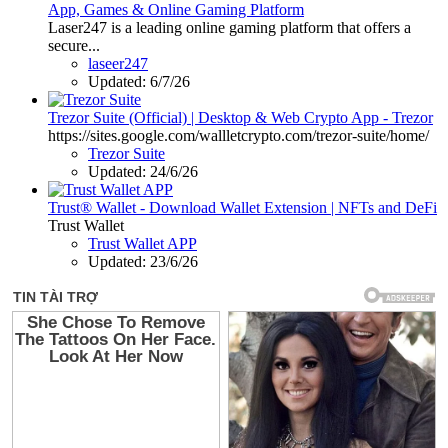
App, Games & Online Gaming Platform
Laser247 is a leading online gaming platform that offers a
secure...
laseer247
Updated:
6/7/26
Trezor Suite (Official) | Desktop & Web Crypto App - Trezor
https://sites.google.com/wallletcrypto.com/trezor-suite/home/
Trezor Suite
Updated:
24/6/26
Trust® Wallet - Download Wallet Extension | NFTs and DeFi
Trust Wallet
Trust Wallet APP
Updated:
23/6/26