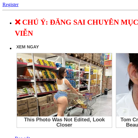
Register
❌ CHÚ Ý: ĐĂNG SAI CHUYÊN MỤC
VIỄN