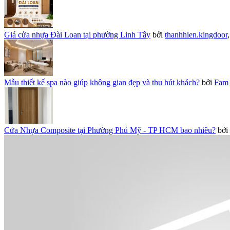
Giá cửa nhựa Đài Loan tại phường Linh Tây
bởi
thanhhien.kingdoor
Mẫu thiết kế spa nào giúp không gian đẹp và thu hút khách?
bởi
Fam 
Cửa Nhựa Composite tại Phường Phú Mỹ - TP HCM bao nhiêu?
bởi