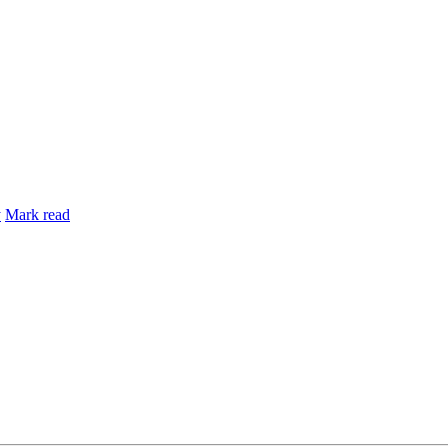
y
Mark read