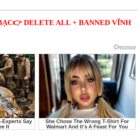
BẠC👉 DELETE ALL + BANNED VĨNH