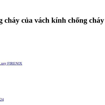
g cháy của vách kính chống cháy
Lusy FIRENIX
/24