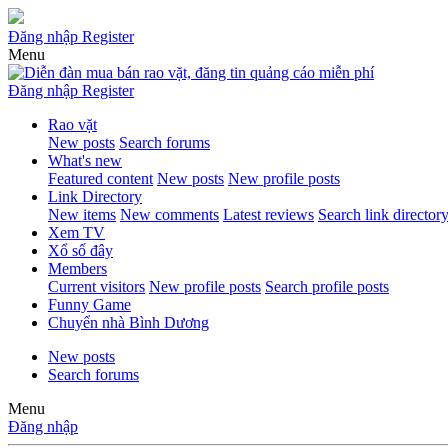
Đăng nhập
Register
Menu
Đăng nhập
Register
Rao vặt
New posts
Search forums
What's new
Featured content
New posts
New profile posts
Link Directory
New items
New comments
Latest reviews
Search link director
Xem TV
Xổ số đây
Members
Current visitors
New profile posts
Search profile posts
Funny Game
Chuyển nhà Bình Dương
New posts
Search forums
Menu
Đăng nhập