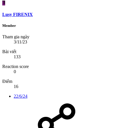
L
Lusy FIRENIX
Member
Tham gia ngày
3/11/23
Bài viết
133
Reaction score
0
Điểm
16
22/6/24