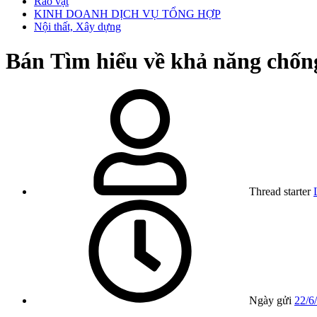
Rao vặt
KINH DOANH DỊCH VỤ TỔNG HỢP
Nội thất, Xây dựng
Bán
Tìm hiểu về khả năng chốn
Thread starter
Ngày gửi
22/6