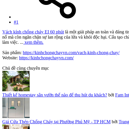
#1
Vách kính chống cháy EI 60 phút
là một giải pháp an toàn và đáng t
nổ mà còn ngăn chặn sự lan rộng của lửa và khói độc hại. Cấu tạo ch
làm việc. ...
xem thêm.
Sản phẩm:
https://kinhchongchayvn.com/vach-kinh-chong-chay/
Website:
https://kinhchongchayvn.com/
Chủ đề cùng chuyên mục
Thiết kế homestay sân vườn thế nào để thu hút du khách?
bởi
Fam Int
Giá Cửa Thép Chống Cháy tại Phường Phú Mỹ - TP HCM
bởi
Tran