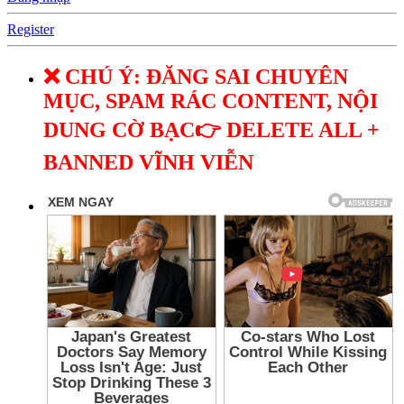
Register
❌ CHÚ Ý: ĐĂNG SAI CHUYÊN
MỤC, SPAM RÁC CONTENT, NỘI
DUNG CỜ BẠC👉 DELETE ALL +
BANNED VĨNH VIỄN