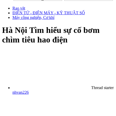
Rao vặt
ĐIỆN TỬ - ĐIỆN MÁY - KỸ THUẬT SỐ
Máy công nghiệp, Cơ khí
Hà Nội
Tìm hiểu sự cố bơm
chìm tiêu hao điện
Thread starter
nhvan226