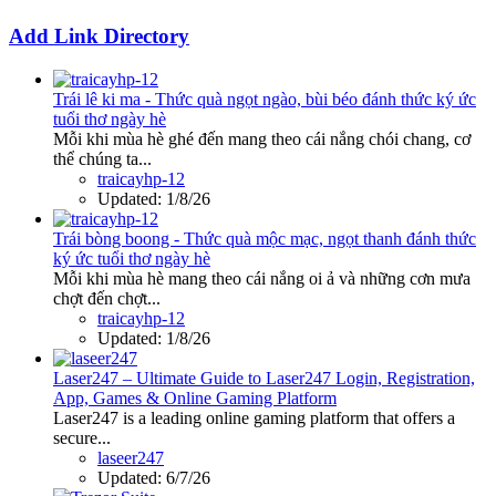
Add Link Directory
Trái lê ki ma - Thức quà ngọt ngào, bùi béo đánh thức ký ức
tuổi thơ ngày hè
Mỗi khi mùa hè ghé đến mang theo cái nắng chói chang, cơ
thể chúng ta...
traicayhp-12
Updated:
1/8/26
Trái bòng boong - Thức quà mộc mạc, ngọt thanh đánh thức
ký ức tuổi thơ ngày hè
Mỗi khi mùa hè mang theo cái nắng oi ả và những cơn mưa
chợt đến chợt...
traicayhp-12
Updated:
1/8/26
Laser247 – Ultimate Guide to Laser247 Login, Registration,
App, Games & Online Gaming Platform
Laser247 is a leading online gaming platform that offers a
secure...
laseer247
Updated:
6/7/26