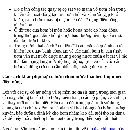
Do bánh công tác quay bị cọ sát vào thành vỏ bơm bên trong
khiến các hoạt động tạo lực bơm hút và xả nước gặp khó
khăn, cánh bơm quay bị chậm nên đã sử dụng điện năng
nhiều hơn.
Ổ đỡ trục của bơm bị mòn hoặc hỏng hoặc do hoạt động
trong thời gian dài không được bảo dưỡng nên lớp dầu mỡ,
dầu bôi trơn bị khô.
Trong nước thải có chứa nhiều đất cát hoặc có quá nhiều rác
khiến lực quay bánh công tác và các cánh bơm bị cản (máy
bơm vẫn hút nước được nhưng dòng nước chứa đất cát và rác
thải làm nặng tăng mức độ hoạt động, lực kéo của các cánh
bơm và động cơ) nên cần nhiều điện năng để xử lý.
Các cách khắc phục sự cố bơm chìm nước thải tiêu thụ nhiều
điện năng
Đối với các sự cố hư hỏng và bị mòn do đã sử dụng trong thời gian
dài này, chúng ta cần tháo bơm, kiểm tra lại các bộ phận, vệ sinh lại
và thay mới nếu cần thiết. Bên cạnh đó, trong quá trình sử dụng,
chúng ta nên chú ý kiểm tra và giám sát hoạt động của bơm thường
xuyên, bảo dưỡng định kỳ cho bơm nhằm kéo dài tuổi thọ sử dụng
và để máy móc, thiết bị luôn hoạt động trong điều kiện tốt nhất.
Ngoài ra, Vinmex cũng cung cấp thông tin về
tìm địa chỉ mua máy