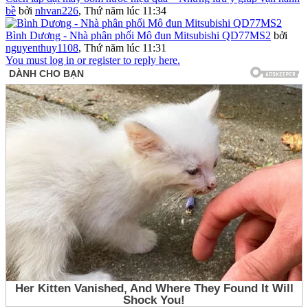
bề
bởi
nhvan226
,
Thứ năm lúc 11:34
Bình Dương - Nhà phân phối Mô đun Mitsubishi QD77MS2
bởi
nguyenthuy1108
,
Thứ năm lúc 11:31
You must log in or register to reply here.