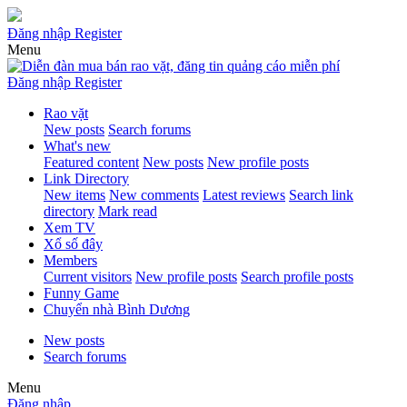
Đăng nhập
Register
Menu
Đăng nhập
Register
Rao vặt
New posts
Search forums
What's new
Featured content
New posts
New profile posts
Link Directory
New items
New comments
Latest reviews
Search link
directory
Mark read
Xem TV
Xổ số đây
Members
Current visitors
New profile posts
Search profile posts
Funny Game
Chuyển nhà Bình Dương
New posts
Search forums
Menu
Đăng nhập