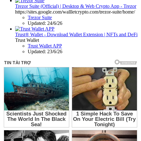
Trezor Suite (Official) | Desktop & Web Crypto App - Trezor
https://sites.google.com/wallletcrypto.com/trezor-suite/home/
Trezor Suite
Updated:
24/6/26
Trust® Wallet - Download Wallet Extension | NFTs and DeFi
Trust Wallet
Trust Wallet APP
Updated:
23/6/26