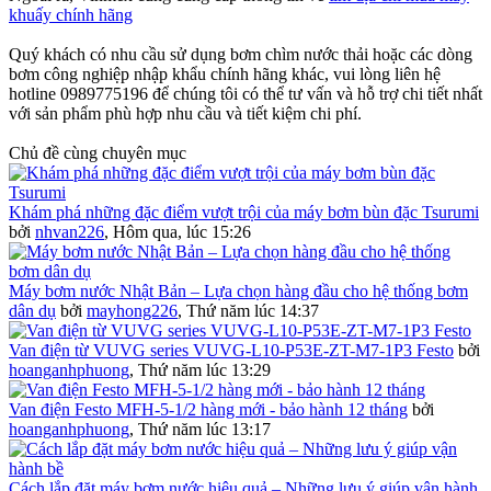
khuấy chính hãng
Quý khách có nhu cầu sử dụng bơm chìm nước thải hoặc các dòng
bơm công nghiệp nhập khẩu chính hãng khác, vui lòng liên hệ
hotline 0989775196 để chúng tôi có thể tư vấn và hỗ trợ chi tiết nhất
với sản phẩm phù hợp nhu cầu và tiết kiệm chi phí.
Chủ đề cùng chuyên mục
Khám phá những đặc điểm vượt trội của máy bơm bùn đặc Tsurumi
bởi
nhvan226
,
Hôm qua, lúc 15:26
Máy bơm nước Nhật Bản – Lựa chọn hàng đầu cho hệ thống bơm
dân dụ
bởi
mayhong226
,
Thứ năm lúc 14:37
Van điện từ VUVG series VUVG-L10-P53E-ZT-M7-1P3 Festo
bởi
hoanganhphuong
,
Thứ năm lúc 13:29
Van điện Festo MFH-5-1/2 hàng mới - bảo hành 12 tháng
bởi
hoanganhphuong
,
Thứ năm lúc 13:17
Cách lắp đặt máy bơm nước hiệu quả – Những lưu ý giúp vận hành