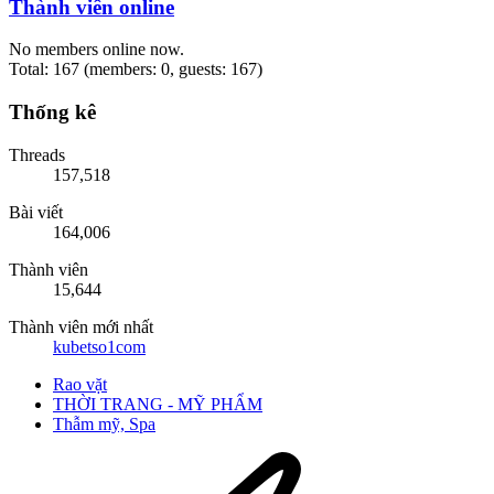
Thành viên online
No members online now.
Total: 167 (members: 0, guests: 167)
Thống kê
Threads
157,518
Bài viết
164,006
Thành viên
15,644
Thành viên mới nhất
kubetso1com
Rao vặt
THỜI TRANG - MỸ PHẨM
Thẫm mỹ, Spa