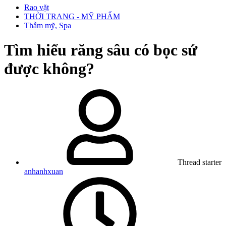
Rao vặt
THỜI TRANG - MỸ PHẨM
Thẫm mỹ, Spa
Tìm hiểu răng sâu có bọc sứ
được không?
Thread starter
anhanhxuan