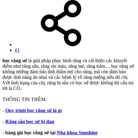
#1
bọc răng sứ
là giải pháp phục hình răng và cải thiện các khuyết
điểm như răng sâu, răng sỉn màu, răng mẻ, răng trám… bọc răng sứ
không những đảm bảo tính thẩm mỹ cho răng, mà còn đảm bảo
được tính năng ăn nhai và các bệnh lý về răng miệng nữa đó chị.
Với tình trạng của chị, răng bị sâu có bọc sứ được không thì câu trả
lời là CÓ.
THÔNG TIN THÊM:
-
Quy trình bọc răng sứ là gì
-
Răng sâu bọc sứ bị đau
- bảng giá bọc răng sứ tại
Nha khoa Sunshine