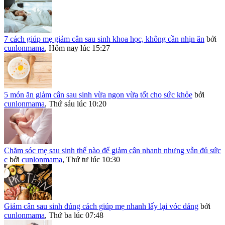
7 cách giúp mẹ giảm cân sau sinh khoa học, không cần nhịn ăn
bởi
cunlonmama
,
Hôm nay lúc 15:27
5 món ăn giảm cân sau sinh vừa ngon vừa tốt cho sức khỏe
bởi
cunlonmama
,
Thứ sáu lúc 10:20
Chăm sóc mẹ sau sinh thế nào để giảm cân nhanh nhưng vẫn đủ sức
c
bởi
cunlonmama
,
Thứ tư lúc 10:30
Giảm cân sau sinh đúng cách giúp mẹ nhanh lấy lại vóc dáng
bởi
cunlonmama
,
Thứ ba lúc 07:48