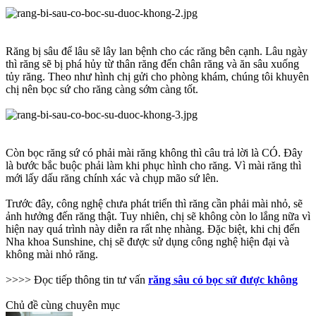
Răng bị sâu để lâu sẽ lây lan bệnh cho các răng bên cạnh. Lâu ngày
thì răng sẽ bị phá hủy từ thân răng đến chân răng và ăn sâu xuống
tủy răng. Theo như hình chị gửi cho phòng khám, chúng tôi khuyên
chị nên bọc sứ cho răng càng sớm càng tốt.
Còn bọc răng sứ có phải mài răng không thì câu trả lời là CÓ. Đây
là bước bắc buộc phải làm khi phục hình cho răng. Vì mài răng thì
mới lấy dấu răng chính xác và chụp mão sứ lên.
Trước đây, công nghệ chưa phát triển thì răng cần phải mài nhỏ, sẽ
ảnh hưởng đến răng thật. Tuy nhiên, chị sẽ không còn lo lắng nữa vì
hiện nay quá trình này diễn ra rất nhẹ nhàng. Đặc biệt, khi chị đến
Nha khoa Sunshine, chị sẽ được sử dụng công nghệ hiện đại và
không mài nhỏ răng.
>>>> Đọc tiếp thông tin tư vấn
răng sâu có bọc sứ được không
Chủ đề cùng chuyên mục