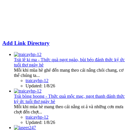
Add Link Directory
Trái lê ki ma - Thức quà ngọt ngào, bùi béo đánh thức ký ức
tuổi thơ ngày hè
Mỗi khi mùa hè ghé đến mang theo cái nắng chói chang, cơ
thể chúng ta...
traicayhp-12
Updated:
1/8/26
Trái bòng boong - Thức quà mộc mạc, ngọt thanh đánh thức
ký ức tuổi thơ ngày hè
Mỗi khi mùa hè mang theo cái nắng oi ả và những cơn mưa
chợt đến chợt...
traicayhp-12
Updated:
1/8/26