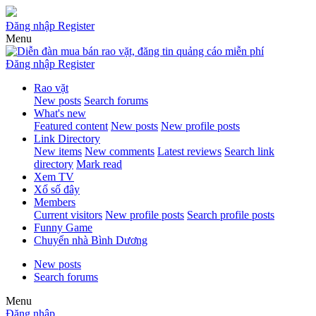
Đăng nhập
Register
Menu
Đăng nhập
Register
Rao vặt
New posts
Search forums
What's new
Featured content
New posts
New profile posts
Link Directory
New items
New comments
Latest reviews
Search link
directory
Mark read
Xem TV
Xổ số đây
Members
Current visitors
New profile posts
Search profile posts
Funny Game
Chuyển nhà Bình Dương
New posts
Search forums
Menu
Đăng nhập