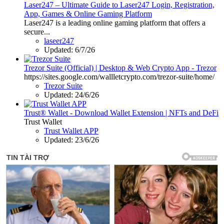
Laser247 – Ultimate Guide to Laser247 Login, Registration,
App, Games & Online Gaming Platform
Laser247 is a leading online gaming platform that offers a
secure...
laseer247
Updated:
6/7/26
Trezor Suite (Official) | Desktop & Web Crypto App - Trezor
https://sites.google.com/wallletcrypto.com/trezor-suite/home/
Trezor Suite
Updated:
24/6/26
Trust® Wallet - Download Wallet Extension | NFTs and DeFi
Trust Wallet
Trust Wallet APP
Updated:
23/6/26