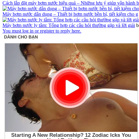
Cách lắp đặt máy bơm nước hiệu quả – Những lưu ý giúp vận hành 
Máy bơm nước dân dụng – Thiết bị bơm nước bền bỉ, tiết kiệm cho g
Máy bơm nước ly tâm: Tổng hợp các câu hỏi thường gặp và lời giải
b
You must log in or register to reply here.