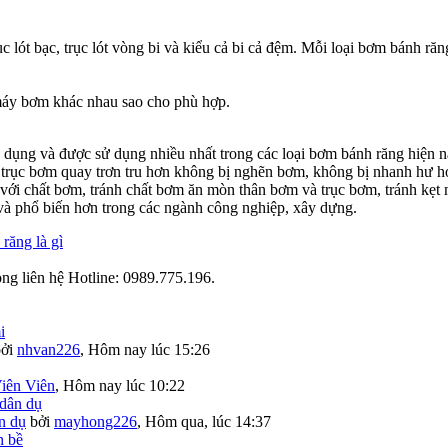
rục lót bạc, trục lót vòng bi và kiểu cả bi cả đệm. Mỗi loại bơm bánh 
máy bơm khác nhau sao cho phù hợp.
 dụng và được sử dụng nhiều nhất trong các loại bơm bánh răng hiện n
 trục bơm quay trơn tru hơn không bị nghẽn bơm, không bị nhanh hư hỏ
 với chất bơm, tránh chất bơm ăn mòn thân bơm và trục bơm, tránh kẹt 
 và phổ biến hơn trong các ngành công nghiệp, xây dựng.
răng là gì
òng liên hệ Hotline: 0989.775.196.
bởi
nhvan226
,
Hôm nay lúc 15:26
iên Viên
,
Hôm nay lúc 10:22
n dụ
bởi
mayhong226
,
Hôm qua, lúc 14:37