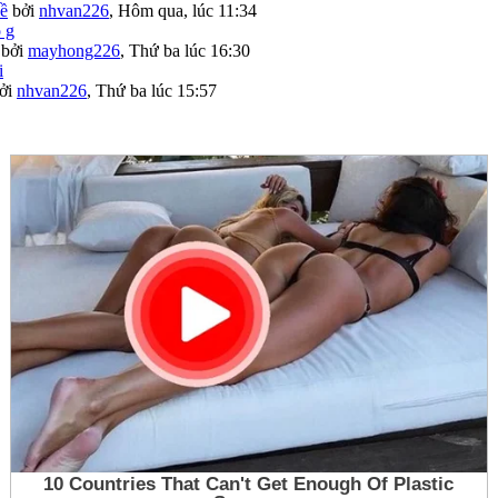
bề
bởi
nhvan226
,
Hôm qua, lúc 11:34
bởi
mayhong226
,
Thứ ba lúc 16:30
ởi
nhvan226
,
Thứ ba lúc 15:57