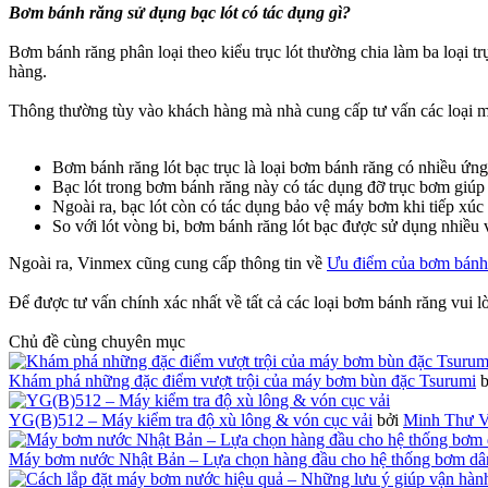
Bơm bánh răng sử dụng bạc lót có tác dụng gì?
Bơm bánh răng phân loại theo kiểu trục lót thường chia làm ba loại t
hàng.
Thông thường tùy vào khách hàng mà nhà cung cấp tư vấn các loại 
Bơm bánh răng lót bạc trục là loại bơm bánh răng có nhiều ứng
Bạc lót trong bơm bánh răng này có tác dụng đỡ trục bơm giúp
Ngoài ra, bạc lót còn có tác dụng bảo vệ máy bơm khi tiếp xúc
So với lót vòng bi, bơm bánh răng lót bạc được sử dụng nhiều
Ngoài ra, Vinmex cũng cung cấp thông tin về
Ưu điểm của bơm bánh 
Để được tư vấn chính xác nhất về tất cả các loại bơm bánh răng vui l
Chủ đề cùng chuyên mục
Khám phá những đặc điểm vượt trội của máy bơm bùn đặc Tsurumi
YG(B)512 – Máy kiểm tra độ xù lông & vón cục vải
bởi
Minh Thư V
Máy bơm nước Nhật Bản – Lựa chọn hàng đầu cho hệ thống bơm dâ