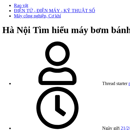
Rao vặt
ĐIỆN TỬ - ĐIỆN MÁY - KỸ THUẬT SỐ
Máy công nghiệp, Cơ khí
Hà Nội
Tìm hiểu máy bơm bánh 
Thread starter
Ngày gửi
21/2