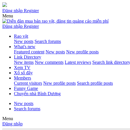
Đăng nhập
Register
Menu
Đăng nhập
Register
Rao vặt
New posts
Search forums
What's new
Featured content
New posts
New profile posts
Link Directory
New items
New comments
Latest reviews
Search link director
Xem TV
Xổ số đây
Members
Current visitors
New profile posts
Search profile posts
Funny Game
Chuyển nhà Bình Dương
New posts
Search forums
Menu
Đăng nhập