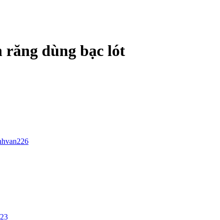
răng dùng bạc lót
nhvan226
/23