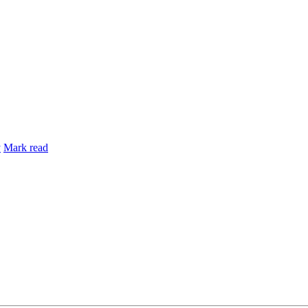
y
Mark read