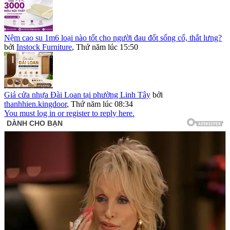
Nệm cao su 1m6 loại nào tốt cho người đau đốt sống cổ, thắt lưng?
bởi
Instock Furniture
,
Thứ năm lúc 15:50
Giá cửa nhựa Đài Loan tại phường Linh Tây
bởi
thanhhien.kingdoor
,
Thứ năm lúc 08:34
You must log in or register to reply here.