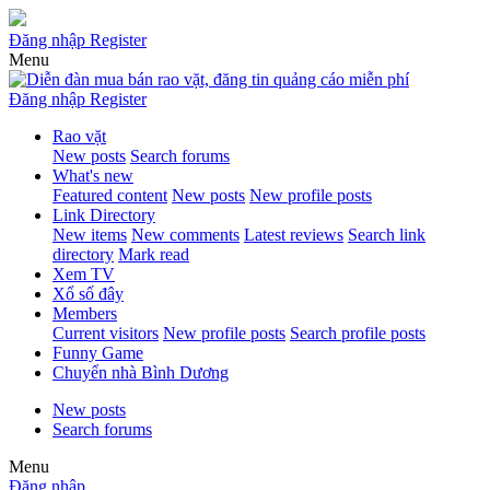
Đăng nhập
Register
Menu
Đăng nhập
Register
Rao vặt
New posts
Search forums
What's new
Featured content
New posts
New profile posts
Link Directory
New items
New comments
Latest reviews
Search link
directory
Mark read
Xem TV
Xổ số đây
Members
Current visitors
New profile posts
Search profile posts
Funny Game
Chuyển nhà Bình Dương
New posts
Search forums
Menu
Đăng nhập