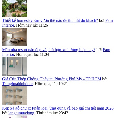
Thiết kế homestay sân vườn thế nào để thu hút du khách?
bởi
Fam
Interior
,
Hôm nay lúc 11:26
Mẫu nhà resort nào đẹp và phù hợp xu hướng hiện nay?
bởi
Fam
Interior
,
Hôm qua, lúc 11:04
Giá Cửa Thép Chống Cháy tại Phường Phú Mỹ - TP HCM
bởi
Tranghoabinhdoor
,
Hôm qua, lúc 10:21
Kẹp xà gồ chữ c: Phân loại, ứng dụng và báo giá chi tiết năm 2026
bởi
langtumuadong
,
Thứ năm lúc 23:43