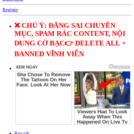
Register
❌ CHÚ Ý: ĐĂNG SAI CHUYÊN
MỤC, SPAM RÁC CONTENT, NỘI
DUNG CỜ BẠC👉 DELETE ALL +
BANNED VĨNH VIỄN
Rao vặt