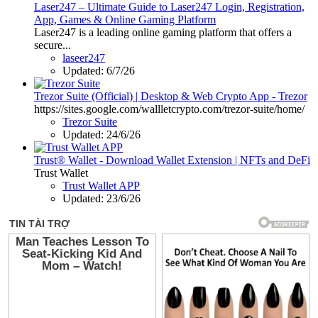
Laser247 – Ultimate Guide to Laser247 Login, Registration,
App, Games & Online Gaming Platform
Laser247 is a leading online gaming platform that offers a
secure...
laseer247
Updated:
6/7/26
Trezor Suite (Official) | Desktop & Web Crypto App - Trezor
https://sites.google.com/wallletcrypto.com/trezor-suite/home/
Trezor Suite
Updated:
24/6/26
Trust® Wallet - Download Wallet Extension | NFTs and DeFi
Trust Wallet
Trust Wallet APP
Updated:
23/6/26