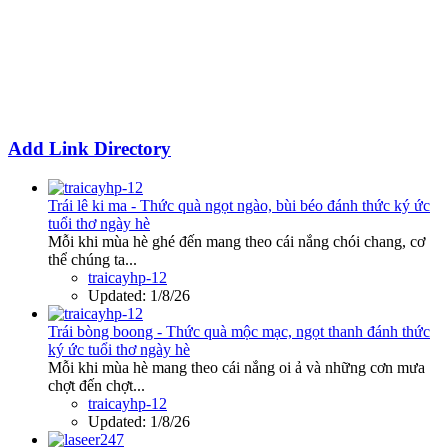
Add Link Directory
Trái lê ki ma - Thức quà ngọt ngào, bùi béo đánh thức ký ức
tuổi thơ ngày hè
Mỗi khi mùa hè ghé đến mang theo cái nắng chói chang, cơ
thể chúng ta...
traicayhp-12
Updated:
1/8/26
Trái bòng boong - Thức quà mộc mạc, ngọt thanh đánh thức
ký ức tuổi thơ ngày hè
Mỗi khi mùa hè mang theo cái nắng oi ả và những cơn mưa
chợt đến chợt...
traicayhp-12
Updated:
1/8/26