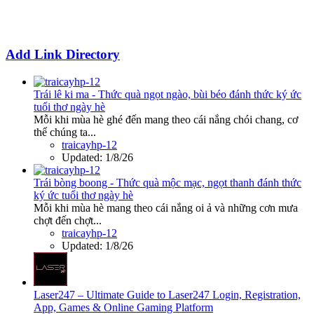
Add Link Directory
Trái lê ki ma - Thức quà ngọt ngào, bùi béo đánh thức ký ức
tuổi thơ ngày hè
Mỗi khi mùa hè ghé đến mang theo cái nắng chói chang, cơ
thể chúng ta...
traicayhp-12
Updated:
1/8/26
Trái bòng boong - Thức quà mộc mạc, ngọt thanh đánh thức
ký ức tuổi thơ ngày hè
Mỗi khi mùa hè mang theo cái nắng oi ả và những cơn mưa
chợt đến chợt...
traicayhp-12
Updated:
1/8/26
Laser247 – Ultimate Guide to Laser247 Login, Registration,
App, Games & Online Gaming Platform