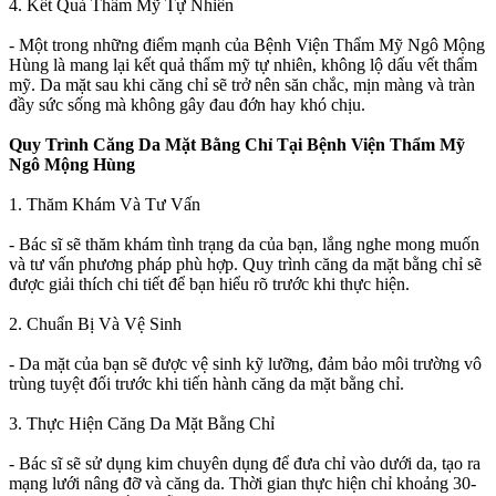
4. Kết Quả Thẩm Mỹ Tự Nhiên
- Một trong những điểm mạnh của Bệnh Viện Thẩm Mỹ Ngô Mộng
Hùng là mang lại kết quả thẩm mỹ tự nhiên, không lộ dấu vết thẩm
mỹ. Da mặt sau khi căng chỉ sẽ trở nên săn chắc, mịn màng và tràn
đầy sức sống mà không gây đau đớn hay khó chịu.
Quy Trình Căng Da Mặt Bằng Chỉ Tại Bệnh Viện Thẩm Mỹ
Ngô Mộng Hùng
1. Thăm Khám Và Tư Vấn
- Bác sĩ sẽ thăm khám tình trạng da của bạn, lắng nghe mong muốn
và tư vấn phương pháp phù hợp. Quy trình căng da mặt bằng chỉ sẽ
được giải thích chi tiết để bạn hiểu rõ trước khi thực hiện.
2. Chuẩn Bị Và Vệ Sinh
- Da mặt của bạn sẽ được vệ sinh kỹ lưỡng, đảm bảo môi trường vô
trùng tuyệt đối trước khi tiến hành căng da mặt bằng chỉ.
3. Thực Hiện Căng Da Mặt Bằng Chỉ
- Bác sĩ sẽ sử dụng kim chuyên dụng để đưa chỉ vào dưới da, tạo ra
mạng lưới nâng đỡ và căng da. Thời gian thực hiện chỉ khoảng 30-