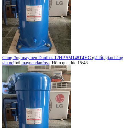
Cung ứng máy nén Danfoss 12HP SM148T4VC giá tốt, giao hàng
tận nơ
bởi
maynendanfoss
,
Hôm qua, lúc 15:48