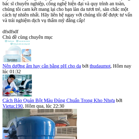
bác sĩ chuyên nghiệp, công nghệ hiện đại và quy trình an toàn,
chúng tôi cam kết mang lại cho bạn làn da tươi trẻ, săn chắc một
cách tự nhiên nhất. Hãy liên hệ ngay với chúng tôi để được tư vấn
và trải nghiệm dịch vụ thẩm mỹ đẳng cấp!
dfsdfsdf
Chủ đề cùng chuyên mục
Nên dưỡng ẩm hay cân bằng pH cho da
bởi
thudaumot
,
Hôm nay
lúc 01:32
Cách Bảo Quản Bột Màu Đúng Chuẩn Trong Kho Nhựa
bởi
Vietuc190
,
Hôm qua, lúc 22:30