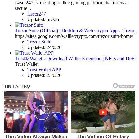
Laser247 is a leading online gaming platform that offers a
secure...
laseer247
Updated:
6/7/26
Trezor Suite (Official) | Desktop & Web Crypto App - Trezor
https://sites.google.com/wallletcrypto.com/trezor-suite/home/
Trezor Suite
Updated:
24/6/26
Trust® Wallet - Download Wallet Extension | NFTs and DeFi
Trust Wallet
Trust Wallet APP
Updated:
23/6/26