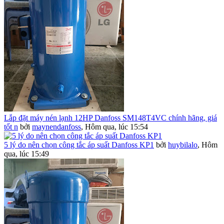
Lắp đặt máy nén lạnh 12HP Danfoss SM148T4VC chính hãng, giá
tốt n
bởi
maynendanfoss
,
Hôm qua, lúc 15:54
5 lý do nên chọn công tắc áp suất Danfoss KP1
bởi
huybilalo
,
Hôm
qua, lúc 15:49