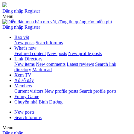
Đăng nhập
Register
Menu
Đăng nhập
Register
Rao vặt
New posts
Search forums
What's new
Featured content
New posts
New profile posts
Link Directory
New items
New comments
Latest reviews
Search link
directory
Mark read
Xem TV
Xổ số đây
Members
Current visitors
New profile posts
Search profile posts
Funny Game
Chuyển nhà Bình Dương
New posts
Search forums
Menu
Đăng nhập