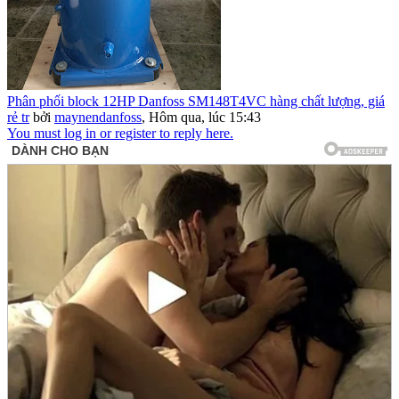
Phân phối block 12HP Danfoss SM148T4VC hàng chất lượng, giá
rẻ tr
bởi
maynendanfoss
,
Hôm qua, lúc 15:43
You must log in or register to reply here.