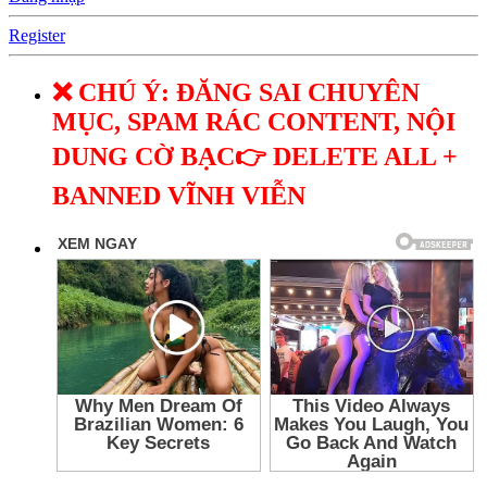
Register
❌ CHÚ Ý: ĐĂNG SAI CHUYÊN
MỤC, SPAM RÁC CONTENT, NỘI
DUNG CỜ BẠC👉 DELETE ALL +
BANNED VĨNH VIỄN