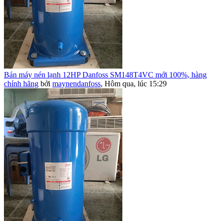
Bán máy nén lạnh 12HP Danfoss SM148T4VC mới 100%, hàng
chính hãng
bởi
maynendanfoss
,
Hôm qua, lúc 15:29