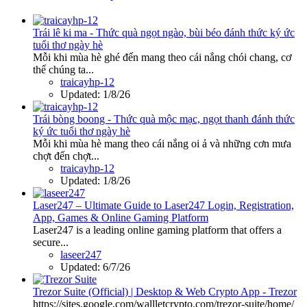
Trái lê ki ma - Thức quà ngọt ngào, bùi béo đánh thức ký ức
tuổi thơ ngày hè
Mỗi khi mùa hè ghé đến mang theo cái nắng chói chang, cơ
thể chúng ta...
traicayhp-12
Updated:
1/8/26
Trái bòng boong - Thức quà mộc mạc, ngọt thanh đánh thức
ký ức tuổi thơ ngày hè
Mỗi khi mùa hè mang theo cái nắng oi ả và những cơn mưa
chợt đến chợt...
traicayhp-12
Updated:
1/8/26
Laser247 – Ultimate Guide to Laser247 Login, Registration,
App, Games & Online Gaming Platform
Laser247 is a leading online gaming platform that offers a
secure...
laseer247
Updated:
6/7/26
Trezor Suite (Official) | Desktop & Web Crypto App - Trezor
https://sites.google.com/wallletcrypto.com/trezor-suite/home/