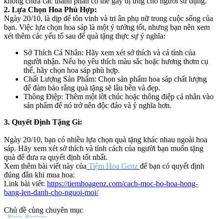
không chứa các thành phần có thể gây dị ứng cho người sử dụng.
2. Lựa Chọn Hoa Phù Hợp:
Ngày 20/10, là dịp để tôn vinh và tri ân phụ nữ trong cuộc sống của
bạn. Việc lựa chọn hoa sáp là một ý tưởng tốt, nhưng bạn nên xem
xét thêm các yếu tố sau để quà tặng thực sự ý nghĩa:
Sở Thích Cá Nhân: Hãy xem xét sở thích và cá tính của
người nhận. Nếu họ yêu thích màu sắc hoặc hương thơm cụ
thể, hãy chọn hoa sáp phù hợp.
Chất Lượng Sản Phẩm: Chọn sản phẩm hoa sáp chất lượng
để đảm bảo rằng quà tặng sẽ lâu bền và đẹp.
Thông Điệp: Thêm một lời chúc hoặc thông điệp cá nhân vào
sản phẩm để nó trở nên độc đáo và ý nghĩa hơn.
3. Quyết Định Tặng Gì:
Ngày 20/10, bạn có nhiều lựa chọn quà tặng khác nhau ngoài hoa
sáp. Hãy xem xét sở thích và tính cách của người bạn muốn tặng
quà để đưa ra quyết định tốt nhất.
Xem thêm bài viết này của
Tiệm Hoa Genz
để bạn có quyết định
đúng đắn khi mua hoa:
Link bài viết:
https://tiemhoagenz.com/cach-moc-bo-hoa-hong-
bang-len-danh-cho-nguoi-moi/
Chủ đề cùng chuyên mục