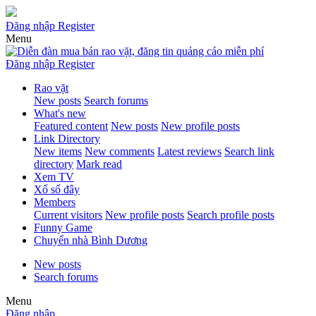
Đăng nhập
Register
Menu
Đăng nhập
Register
Rao vặt
New posts
Search forums
What's new
Featured content
New posts
New profile posts
Link Directory
New items
New comments
Latest reviews
Search link
directory
Mark read
Xem TV
Xổ số đây
Members
Current visitors
New profile posts
Search profile posts
Funny Game
Chuyển nhà Bình Dương
New posts
Search forums
Menu
Đăng nhập