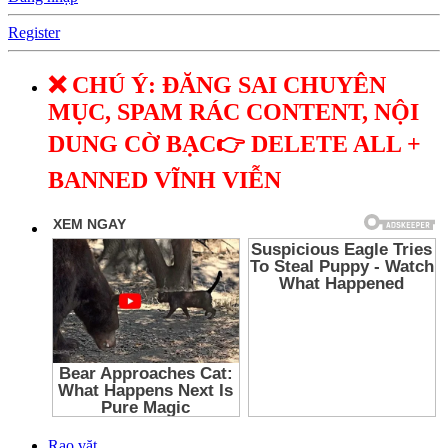
Register
❌ CHÚ Ý: ĐĂNG SAI CHUYÊN
MỤC, SPAM RÁC CONTENT, NỘI
DUNG CỜ BẠC👉 DELETE ALL +
BANNED VĨNH VIỄN
Rao vặt