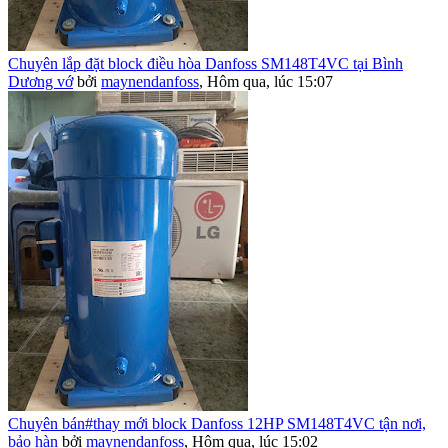
Chuyên lắp đặt block điều hòa Danfoss SM148T4VC tại Bình
Dương vớ
bởi
maynendanfoss
,
Hôm qua, lúc 15:07
Chuyên bán#thay mới block Danfoss 12HP SM148T4VC tận nơi,
bảo hàn
bởi
maynendanfoss
,
Hôm qua, lúc 15:02