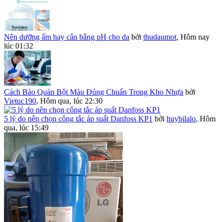
Nên dưỡng ẩm hay cân bằng pH cho da
bởi
thudaumot
,
Hôm nay
lúc 01:32
Cách Bảo Quản Bột Màu Đúng Chuẩn Trong Kho Nhựa
bởi
Vietuc190
,
Hôm qua, lúc 22:30
5 lý do nên chọn công tắc áp suất Danfoss KP1
bởi
huybilalo
,
Hôm
qua, lúc 15:49