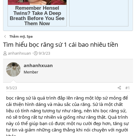
Thẫm mỹ, Spa
Tìm hiểu bọc răng sứ 1 cái bao nhiêu tiền
T
N
anhanhxuan
9/3/23
h
g
r
à
anhanhxuan
e
y
Member
a
g
d
ử
s
i
9/3/23
#1
t
a
bọc răng sứ là quá trình đắp lên răng một lớp sứ mỏng để
r
cải thiện hình dáng và màu sắc của răng. Sứ là một chất
t
liệu có tính năng tương tự như răng, nên khi bọc răng sứ,
e
nó sẽ trông rất tự nhiên và giống như răng thật. Quá trình
r
này có thể giúp bạn có được một nụ cười đẹp hơn, tăng sự
tự tin và giảm những căng thẳng khi nói chuyện với người
khác.