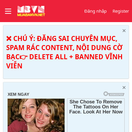
Đăng nhập
Register
❌ CHÚ Ý: ĐĂNG SAI CHUYÊN MỤC,
SPAM RÁC CONTENT, NỘI DUNG CỜ
BẠC👉 DELETE ALL + BANNED VĨNH
VIỄN