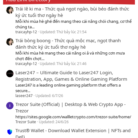
Trái lê ki ma - Thức quà ngọt ngào, bùi béo đánh thức
ký ức tuổi thơ ngày hè
Mỗi khi mùa hè ghé đến mang theo cái nắng chói chang, cơ thể
chúng ta...
traicayhp-12
Updated:
Thứ bảy lúc 21:54
Trái bòng boong - Thức quà mộc mạc, ngọt thanh
đánh thức ký ức tuổi thơ ngày hè
Mỗi khi mùa hè mang theo cái nắng oi ả và những cơn mưa
chợt đến chợt...
traicayhp-12
Updated:
Thứ bảy lúc 21:46
Laser247 – Ultimate Guide to Laser247 Login,
Registration, App, Games & Online Gaming Platform
Laser247 is a leading online gaming platform that offers a
secure...
laseer247
Updated:
6/7/26
Trezor Suite (Official) | Desktop & Web Crypto App -
Trezor
https://sites.google.com/wallletcrypto.com/trezor-suite/home/
Trezor Suite
Updated:
24/6/26
Trust® Wallet - Download Wallet Extension | NFTs and
DeFi