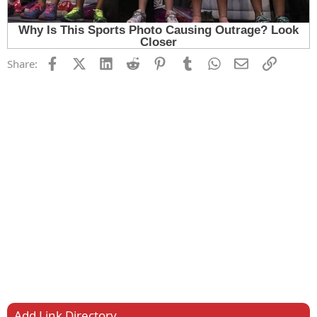
Facebook
X (Twitter)
LinkedIn
Reddit
Pinterest
Tumblr
WhatsApp
Email
Link
Share:
Add Link Directory