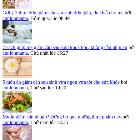
Gợi ý 3 thực đơn giảm cân sau sinh đơn giản, đủ chất cho mẹ
bởi
cunlonmama
,
Hôm qua, lúc 08:49
7 cách giúp mẹ giảm cân sau sinh khoa học, không cần nhịn ăn
bởi
cunlonmama
,
Chủ nhật lúc 15:27
5 món ăn giảm cân sau sinh vừa ngon vừa tốt cho sức khỏe
bởi
cunlonmama
,
Thứ sáu lúc 10:20
Muốn giảm cân nhanh? Đừng bỏ qua những thực phẩm này
bởi
cunlonmama
,
Thứ năm lúc 14:35