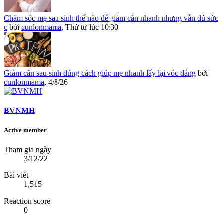
Chăm sóc mẹ sau sinh thế nào để giảm cân nhanh nhưng vẫn đủ sức
c
bởi
cunlonmama
,
Thứ tư lúc 10:30
Giảm cân sau sinh đúng cách giúp mẹ nhanh lấy lại vóc dáng
bởi
cunlonmama
,
4/8/26
BVNMH
Active member
Tham gia ngày
3/12/22
Bài viết
1,515
Reaction score
0