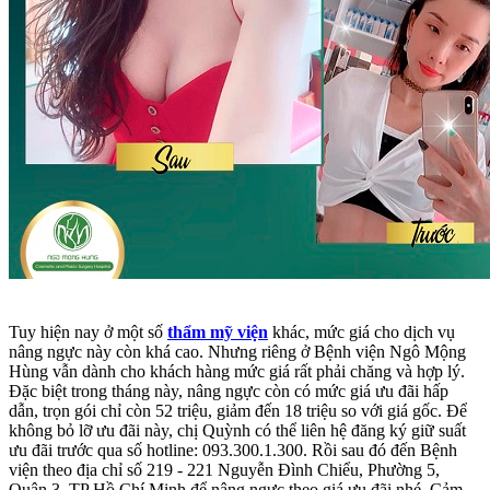
Tuy hiện nay ở một số
thẩm mỹ viện
khác, mức giá cho dịch vụ
nâng ngực này còn khá cao. Nhưng riêng ở Bệnh viện Ngô Mộng
Hùng vẫn dành cho khách hàng mức giá rất phải chăng và hợp lý.
Đặc biệt trong tháng này, nâng ngực còn có mức giá ưu đãi hấp
dẫn, trọn gói chỉ còn 52 triệu, giảm đến 18 triệu so với giá gốc. Để
không bỏ lỡ ưu đãi này, chị Quỳnh có thể liên hệ đăng ký giữ suất
ưu đãi trước qua số hotline: 093.300.1.300. Rồi sau đó đến Bệnh
viện theo địa chỉ số 219 - 221 Nguyễn Đình Chiểu, Phường 5,
Quận 3, TP Hồ Chí Minh để nâng ngực theo giá ưu đãi nhé. Cảm