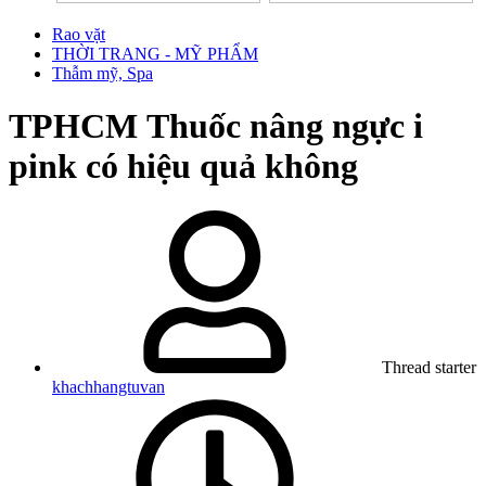
Rao vặt
THỜI TRANG - MỸ PHẨM
Thẫm mỹ, Spa
TPHCM
Thuốc nâng ngực i
pink có hiệu quả không
Thread starter
khachhangtuvan