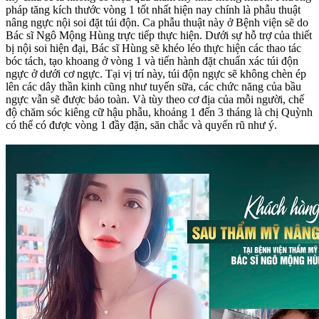
pháp tăng kích thước vòng 1 tốt nhất hiện nay chính là phẫu thuật
nâng ngực nội soi đặt túi độn. Ca phẫu thuật này ở Bệnh viện sẽ do
Bác sĩ Ngô Mộng Hùng trực tiếp thực hiện. Dưới sự hỗ trợ của thiết
bị nội soi hiện đại, Bác sĩ Hùng sẽ khéo léo thực hiện các thao tác
bóc tách, tạo khoang ở vòng 1 và tiến hành đặt chuẩn xác túi độn
ngực ở dưới cơ ngực. Tại vị trí này, túi độn ngực sẽ không chèn ép
lên các dây thần kinh cũng như tuyến sữa, các chức năng của bầu
ngực vẫn sẽ được bảo toàn. Và tùy theo cơ địa của mỗi người, chế
độ chăm sóc kiêng cữ hậu phẫu, khoảng 1 đến 3 tháng là chị Quỳnh
có thể có được vòng 1 đầy đặn, săn chắc và quyến rũ như ý.