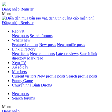
Đăng nhập
Register
Menu
Đăng nhập
Register
Rao vặt
New posts
Search forums
What's new
Featured content
New posts
New profile posts
Link Directory
New items
New comments
Latest reviews
Search link
directory
Mark read
Xem TV
Xổ số đây
Members
Current visitors
New profile posts
Search profile posts
Funny Game
Chuyển nhà Bình Dương
New posts
Search forums
Menu
Đăng nhập