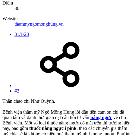
Điểm
36
Website
thammyngomonghung.vn
31/1/23
#2
Thân chào chị Như Quỳnh,
Bệnh viện thẩm mỹ Ngô Mộng Hùng lời đầu tiên cảm ơn chị đã
quan tâm và dành thời gian đặt câu hỏi tư vấn
nâng ngực
về cho
Bệnh viện. Một số loại thuốc nâng ngực có mặt trên thị trường hiện
nay, bao gồm
thuốc nâng ngực i pink
, theo các chuyên gia thẩm
mỹ chia sẻ là không có hiệu quả thẩm mỹ như mong muốn. Phương