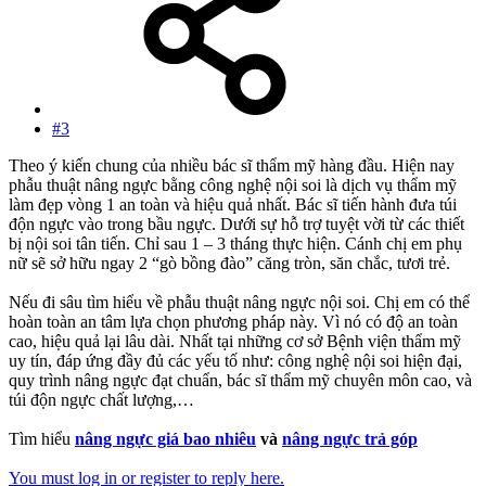
#3
Theo ý kiến chung của nhiều bác sĩ thẩm mỹ hàng đầu. Hiện nay
phẫu thuật nâng ngực bằng công nghệ nội soi là dịch vụ thẩm mỹ
làm đẹp vòng 1 an toàn và hiệu quả nhất. Bác sĩ tiến hành đưa túi
độn ngực vào trong bầu ngực. Dưới sự hỗ trợ tuyệt vời từ các thiết
bị nội soi tân tiến. Chỉ sau 1 – 3 tháng thực hiện. Cánh chị em phụ
nữ sẽ sở hữu ngay 2 “gò bồng đào” căng tròn, săn chắc, tươi trẻ.
Nếu đi sâu tìm hiểu về phẫu thuật nâng ngực nội soi. Chị em có thể
hoàn toàn an tâm lựa chọn phương pháp này. Vì nó có độ an toàn
cao, hiệu quả lại lâu dài. Nhất tại những cơ sở Bệnh viện thẩm mỹ
uy tín, đáp ứng đầy đủ các yếu tố như: công nghệ nội soi hiện đại,
quy trình nâng ngực đạt chuẩn, bác sĩ thẩm mỹ chuyên môn cao, và
túi độn ngực chất lượng,…
Tìm hiểu
nâng ngực giá bao nhiêu
và
nâng ngực trả góp
You must log in or register to reply here.