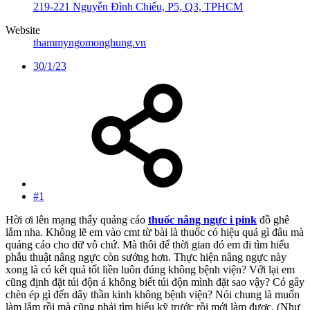
219-221 Nguyễn Đình Chiểu, P5, Q3, TPHCM
Website
thammyngomonghung.vn
30/1/23
#1
Hời ơi lên mạng thấy quảng cáo
thuốc nâng ngực i pink
đồ ghê
lắm nha. Không lẽ em vào cmt từ bài là thuốc có hiệu quả gì đâu mà
quảng cáo cho dữ vô chứ. Mà thôi để thời gian đó em đi tìm hiểu
phẫu thuật nâng ngực còn sướng hơn. Thực hiện nâng ngực này
xong là có kết quả tốt liền luôn đúng không bệnh viện? Với lại em
cũng định đặt túi độn á không biết túi độn mình đặt sao vậy? Có gây
chèn ép gì đến dây thần kinh không bệnh viện? Nói chung là muốn
làm lắm rồi mà cũng phải tìm hiểu kỹ trước rồi mới làm được. (Như