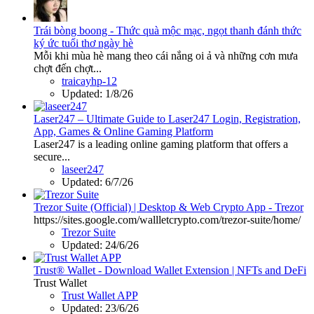
Trái bòng boong - Thức quà mộc mạc, ngọt thanh đánh thức
ký ức tuổi thơ ngày hè
Mỗi khi mùa hè mang theo cái nắng oi ả và những cơn mưa
chợt đến chợt...
traicayhp-12
Updated:
1/8/26
Laser247 – Ultimate Guide to Laser247 Login, Registration,
App, Games & Online Gaming Platform
Laser247 is a leading online gaming platform that offers a
secure...
laseer247
Updated:
6/7/26
Trezor Suite (Official) | Desktop & Web Crypto App - Trezor
https://sites.google.com/wallletcrypto.com/trezor-suite/home/
Trezor Suite
Updated:
24/6/26
Trust® Wallet - Download Wallet Extension | NFTs and DeFi
Trust Wallet
Trust Wallet APP
Updated:
23/6/26