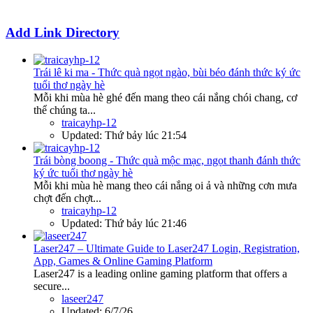
Add Link Directory
Trái lê ki ma - Thức quà ngọt ngào, bùi béo đánh thức ký ức
tuổi thơ ngày hè
Mỗi khi mùa hè ghé đến mang theo cái nắng chói chang, cơ
thể chúng ta...
traicayhp-12
Updated:
Thứ bảy lúc 21:54
Trái bòng boong - Thức quà mộc mạc, ngọt thanh đánh thức
ký ức tuổi thơ ngày hè
Mỗi khi mùa hè mang theo cái nắng oi ả và những cơn mưa
chợt đến chợt...
traicayhp-12
Updated:
Thứ bảy lúc 21:46
Laser247 – Ultimate Guide to Laser247 Login, Registration,
App, Games & Online Gaming Platform
Laser247 is a leading online gaming platform that offers a
secure...
laseer247
Updated:
6/7/26