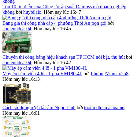
Top 10 ưu điểm của Công tắc áp suất Danfoss mà doanh nghiệp
không
bởi
huybilalo
,
Hôm nay lúc 16:47
Bảng giá thi công nhà cấp 4 phường Thới An trọn gói
bởi
contentideas04
,
Hôm nay lúc 16:45
Chuyên thi công bảng hiệu khách sạn TP HCM nổi bật, thu hút
bởi
contentideas04
,
Hôm nay lúc 16:42
Máy ép cám viên 4 lô - 1 pha VM180-4L
bởi
PhuongVinmax258
,
Hôm nay lúc 16:13
Cách sử dụng rượu lá sâm Ngọc Linh
bởi
tootiredtocreataname
,
Hôm nay lúc 16:01