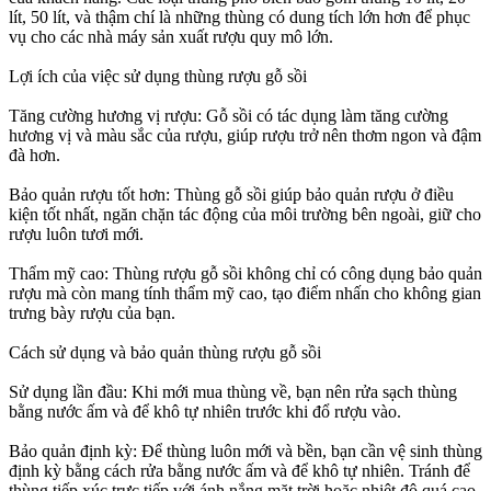
lít, 50 lít, và thậm chí là những thùng có dung tích lớn hơn để phục
vụ cho các nhà máy sản xuất rượu quy mô lớn.
Lợi ích của việc sử dụng thùng rượu gỗ sồi
Tăng cường hương vị rượu: Gỗ sồi có tác dụng làm tăng cường
hương vị và màu sắc của rượu, giúp rượu trở nên thơm ngon và đậm
đà hơn.
Bảo quản rượu tốt hơn: Thùng gỗ sồi giúp bảo quản rượu ở điều
kiện tốt nhất, ngăn chặn tác động của môi trường bên ngoài, giữ cho
rượu luôn tươi mới.
Thẩm mỹ cao: Thùng rượu gỗ sồi không chỉ có công dụng bảo quản
rượu mà còn mang tính thẩm mỹ cao, tạo điểm nhấn cho không gian
trưng bày rượu của bạn.
Cách sử dụng và bảo quản thùng rượu gỗ sồi
Sử dụng lần đầu: Khi mới mua thùng về, bạn nên rửa sạch thùng
bằng nước ấm và để khô tự nhiên trước khi đổ rượu vào.
Bảo quản định kỳ: Để thùng luôn mới và bền, bạn cần vệ sinh thùng
định kỳ bằng cách rửa bằng nước ấm và để khô tự nhiên. Tránh để
thùng tiếp xúc trực tiếp với ánh nắng mặt trời hoặc nhiệt độ quá cao.