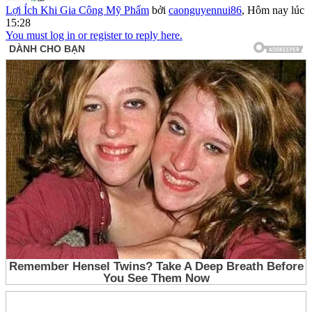
Lợi Ích Khi Gia Công Mỹ Phẩm
bởi
caonguyennui86
,
Hôm nay lúc
15:28
You must log in or register to reply here.