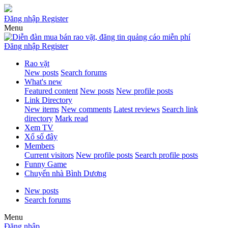
Đăng nhập
Register
Menu
Đăng nhập
Register
Rao vặt
New posts
Search forums
What's new
Featured content
New posts
New profile posts
Link Directory
New items
New comments
Latest reviews
Search link
directory
Mark read
Xem TV
Xổ số đây
Members
Current visitors
New profile posts
Search profile posts
Funny Game
Chuyển nhà Bình Dương
New posts
Search forums
Menu
Đăng nhập