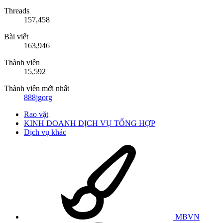
Threads
157,458
Bài viết
163,946
Thành viên
15,592
Thành viên mới nhất
888jgorg
Rao vặt
KINH DOANH DỊCH VỤ TỔNG HỢP
Dịch vụ khác
MBVN