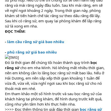
răng và mài răng ngày đầu luôn. Sau khi mài răng, em sẽ
về nghỉ ngơi khoảng 2 ngày. Trong thời gian này, phòng
khám sẽ tiến hành chế tác răng sư theo dấu răng đã lấy.
Sau khi có răng sứ, em quay lại phòng khám để lắp răng
sứ là xong em nha.
ĐỌC THÊM:
-
làm cầu răng sứ giá bao nhiêu
-
phủ răng sứ giá bao nhiêu
Đó là thời gian để chúng tôi hoàn thành quy trình
bọc
răng sứ
cho em nha Minh. Nó không mất nhiều thời gian,
nên em không cần lo lắng bọc răng sứ mất bao lâu. Nếu ở
Hải Dương, em nên sắp xếp thời gian khoảng 1 tuần để
vừa đi, vừa về, vừa nghỉ ngơi sau khi bọc răng sứ cho nó
thoải mái em nhé.
Em tham khảo một số hình trước và sau bọc răng sứ của
khách hàng tại phòng khám, để hình dung trước kết quả,
cũng như yên tâm hơn khi thực hiện nha.
>>>> Đọc thêm thông tin giải đáp thời gian
bọc răng sứ