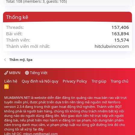
Total: 108 (members: 3, guests: 105)
Thống kê
Threads
157,406
Bài viết
163,894
Thành viên
15,574
Thành viên mới nhất
hitclubvincncom
Thẫm mỹ, Spa
MBVN
Tiếng Việt
Liên hệ
Quy định và Nội quy
Privacy Policy
Trợ giúp
Trang chủ
R
S
S
MUABANVN.NET là website diễn đàn đăng tin quảng cáo
mua bán rao vặt
trực
tuyến miễn phí, được phát triển dựa trên nền tảng mã nguồn mở Xenforo
version 2.3.4 đang trong thời gian hoạt động thử nghiệm. Thành viên BQT
không phải là người bán hàng, chúng tôi không chịu trách nhiệm bất kỳ nội
dung nào do người dùng đăng lên. Mọi giao dịch liên hệ trực tiếp với người
đăng bài, nếu phát hiện mọi hành vi đăng tin sai phạm, nội dung/sản phẩm
nằm trong danh mục cấm, vi phạm pháp luật vui lòng gửi đường link đó cho
chúng tôi sẽ xử lý
Tại đây
Liên hệ QC: mbvn.net@gmail.com