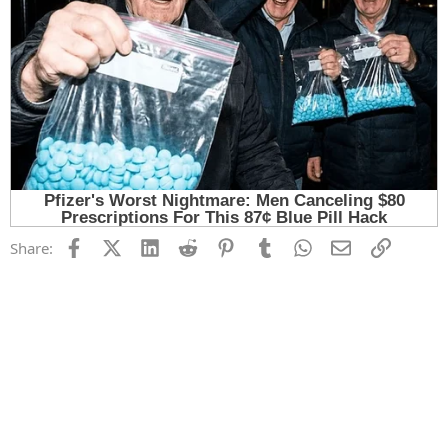
Facebook
X (Twitter)
LinkedIn
Reddit
Pinterest
Tumblr
WhatsApp
Email
Link
Share: