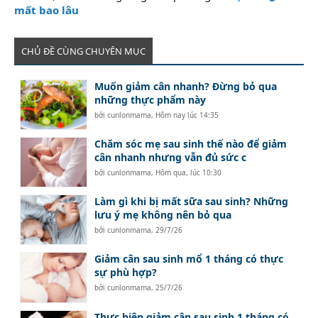
mất bao lâu
CHỦ ĐỀ CÙNG CHUYÊN MỤC
Muốn giảm cân nhanh? Đừng bỏ qua
những thực phẩm này
bởi
cunlonmama
,
Hôm nay lúc 14:35
Chăm sóc mẹ sau sinh thế nào để giảm
cân nhanh nhưng vẫn đủ sức c
bởi
cunlonmama
,
Hôm qua, lúc 10:30
Làm gì khi bị mất sữa sau sinh? Những
lưu ý mẹ không nên bỏ qua
bởi
cunlonmama
,
29/7/26
Giảm cân sau sinh mổ 1 tháng có thực
sự phù hợp?
bởi
cunlonmama
,
25/7/26
Thực hiện giảm cân sau sinh 1 tháng có