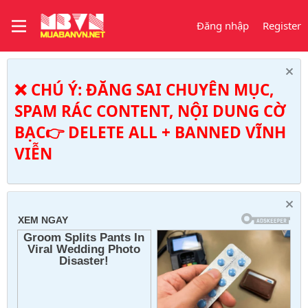
Đăng nhập
Register
❌ CHÚ Ý: ĐĂNG SAI CHUYÊN MỤC,
SPAM RÁC CONTENT, NỘI DUNG CỜ
BẠC👉 DELETE ALL + BANNED VĨNH
VIỄN