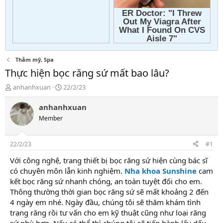
Thẫm mỹ, Spa
Thực hiện bọc răng sứ mất bao lâu?
T
N
anhanhxuan
22/2/23
h
g
r
à
anhanhxuan
e
y
Member
a
g
d
ử
s
i
22/2/23
#1
t
a
Với công nghệ, trang thiết bị bọc răng sứ hiện cùng bác sĩ
r
có chuyên môn lẫn kinh nghiệm.
Nha khoa Sunshine
cam
t
kết bọc răng sứ nhanh chóng, an toàn tuyệt đối cho em.
e
Thông thường thời gian bọc răng sứ sẽ mất khoảng 2 đến
r
4 ngày em nhé. Ngày đầu, chúng tôi sẽ thăm khám tình
trạng răng rồi tư vấn cho em kỹ thuật cũng như loại răng
sứ phù hợp. Nếu có thể thì chúng tôi sẽ tiến hành lấy dấu