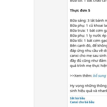
Bữa tối: 1 bát cháo cá
Thực đơn 5
Bữa sáng: 3 lát bánh 
Bữa phụ: 1 củ khoai la
Bữa trưa: 1 bát cơm gạo
Bữa phụ: 1 ly nước ép 
Bữa tối: 1 bát cơm gạo
Bên cạnh đó, để không
đáp ứng nhu cầu về di
canxi cho mẹ sau sinh
đầy đủ cũng như đảm 
quá trình mẹ thực hiệ
>>Xem thêm:
bổ sung 
Hy vọng những thông t
sinh hiệu quả và nhan
Sắt bà bầu
Canxi cho bà bầu