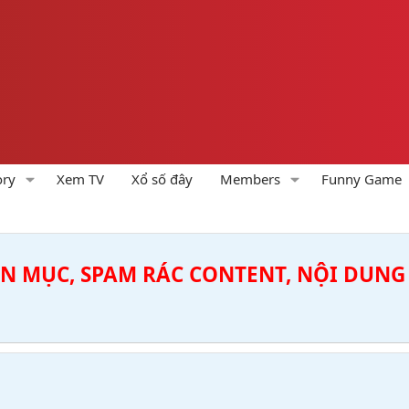
ory
Xem TV
Xổ số đây
Members
Funny Game
ÊN MỤC, SPAM RÁC CONTENT, NỘI DUNG 