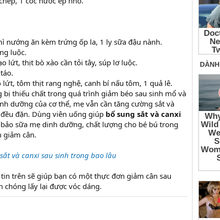
 chép, 1 cốc nước ép nho.
mì nướng ăn kèm trứng ốp la, 1 ly sữa đậu nành.
ng luộc.
 lứt, thịt bò xào cần tỏi tây, súp lơ luộc.
táo.
 lứt, tôm thịt rang nghệ, canh bí nấu tôm, 1 quả lê.
 bị thiếu chất trong quá trình giảm béo sau sinh mổ và
nh dưỡng của cơ thể, mẹ vẫn cần tăng cường sắt và
 đều đặn. Dùng viên uống giúp
bổ sung sắt và canxi
bảo sữa mẹ dinh dưỡng, chất lượng cho bé bú trong
n giảm cân.
sắt và canxi sau sinh trong bao lâu
in trên sẽ giúp bạn có một thực đơn giảm cân sau
h chóng lấy lại được vóc dáng.