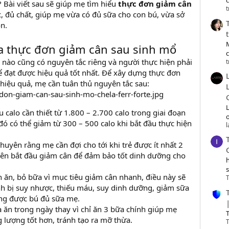
c
 Bài viết sau sẽ giúp mẹ tìm hiểu
thực đơn giảm cân
t
 đủ chất, giúp mẹ vừa có đủ sữa cho con bú, vừa sở
n.
a thực đơn giảm cân sau sinh mổ
 nào cũng có nguyên tắc riêng và người thực hiện phải
t
ể đạt được hiệu quả tốt nhất. Để xây dựng thực đơn
hiệu quả, mẹ cần tuân thủ nguyên tắc sau:
calo cần thiết từ 1.800 – 2.700 calo trong giai đoạn
o
đó có thể giảm từ 300 – 500 calo khi bắt đầu thực hiện
huyên rằng mẹ cần đợi cho tới khi trẻ được ít nhất 2
nên bắt đầu giảm cân để đảm bảo tốt dinh dưỡng cho
 ăn, bỏ bữa vì mục tiêu giảm cân nhanh, điều này sẽ
T
nh bị suy nhược, thiếu máu, suy dinh dưỡng, giảm sữa
ông được bú đủ sữa mẹ.
 ăn trong ngày thay vì chỉ ăn 3 bữa chính giúp mẹ
T
 lượng tốt hơn, tránh tạo ra mỡ thừa.
T