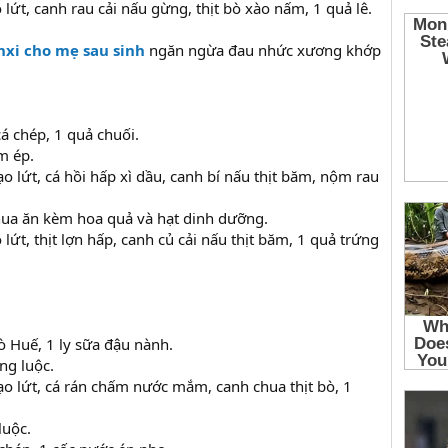
 lứt, canh rau cải nấu gừng, thịt bò xào nấm, 1 quả lê.
nxi cho mẹ sau sinh
ngăn ngừa đau nhức xương khớp
á chép, 1 quả chuối.
m ép.
o lứt, cá hồi hấp xì dầu, canh bí nấu thịt băm, nộm rau
hua ăn kèm hoa quả và hạt dinh dưỡng.
 lứt, thịt lợn hấp, canh củ cải nấu thịt băm, 1 quả trứng
ò Huế, 1 ly sữa đậu nành.
ng luộc.
ạo lứt, cá rán chấm nước mắm, canh chua thịt bò, 1
luộc.