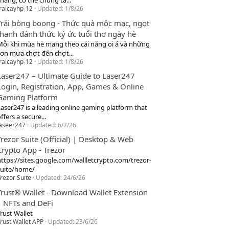
hang, cơ thể chúng ta...
raicayhp-12
Updated:
1/8/26
Trái bòng boong - Thức quà mộc mạc, ngọt
thanh đánh thức ký ức tuổi thơ ngày hè
Mỗi khi mùa hè mang theo cái nắng oi ả và những
cơn mưa chợt đến chợt...
raicayhp-12
Updated:
1/8/26
Laser247 – Ultimate Guide to Laser247
Login, Registration, App, Games & Online
Gaming Platform
Laser247 is a leading online gaming platform that
ffers a secure...
laseer247
Updated:
6/7/26
Trezor Suite (Official) | Desktop & Web
Crypto App - Trezor
https://sites.google.com/wallletcrypto.com/trezor-
suite/home/
rezor Suite
Updated:
24/6/26
Trust® Wallet - Download Wallet Extension
| NFTs and DeFi
rust Wallet
rust Wallet APP
Updated:
23/6/26