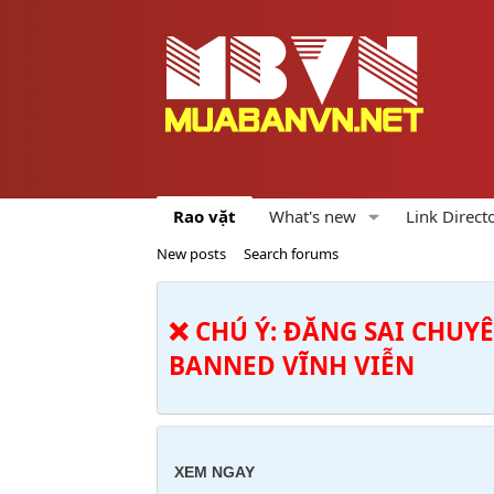
Rao vặt
What's new
Link Direct
New posts
Search forums
❌ CHÚ Ý: ĐĂNG SAI CHUY
BANNED VĨNH VIỄN