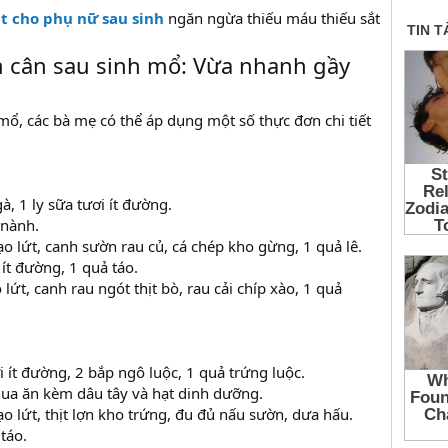
ắt cho phụ nữ sau sinh
ngăn ngừa thiếu máu thiếu sắt
 cân sau sinh mổ: Vừa nhanh gầy
mổ, các bà mẹ có thể áp dụng một số thực đơn chi tiết
à, 1 ly sữa tươi ít đường.
 nành.
o lứt, canh sườn rau củ, cá chép kho gừng, 1 quả lê.
 ít đường, 1 quả táo.
lứt, canh rau ngót thịt bò, rau cải chíp xào, 1 quả
i ít đường, 2 bắp ngô luộc, 1 quả trứng luộc.
ua ăn kèm dâu tây và hạt dinh dưỡng.
o lứt, thịt lợn kho trứng, đu đủ nấu sườn, dưa hấu.
táo.