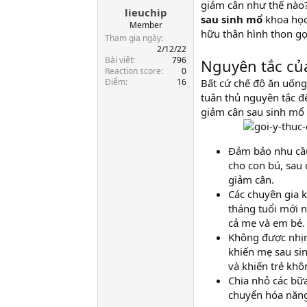
giảm cân như thế nào?
lieuchip
a
sau sinh mổ
khoa học,
r
Member
hữu thân hình thon gọ
t
Tham gia ngày
e
2/12/22
Bài viết
796
r
Nguyên tắc củ
Reaction score
0
Điểm
16
Bất cứ chế độ ăn uống
tuân thủ nguyên tắc đ
giảm cân sau sinh mổ 
Đảm bảo nhu cầu 
cho con bú, sau 
giảm cân.
Các chuyên gia k
tháng tuổi mới 
cả mẹ và em bé.
Không được nhịn
khiến mẹ sau si
và khiến trẻ kh
Chia nhỏ các bữa
chuyển hóa năng