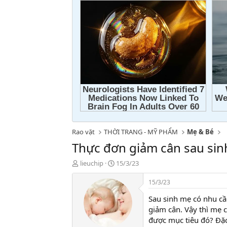
Rao vặt
THỜI TRANG - MỸ PHẨM
Mẹ & Bé
Thực đơn giảm cân sau sin
T
N
lieuchip
15/3/23
h
g
r
à
15/3/23
e
y
Sau sinh mẹ có nhu cầ
a
g
d
ử
giảm cân. Vậy thì mẹ 
s
i
được mục tiêu đó? Đặc
t