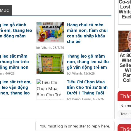
 MỤC
 leo gỗ dành
Hang chui cú mèo
rẻ em, thang leo
mầm non, hầm chui
ận động mầm
con sâu nhập khẩu
cho bé
bởi
Vihanh
,
23/7/26
 leo sắt mầm
Thang leo gỗ mầm
khung leo trèo
non, thang leo xà đu
động mầm non
gỗ vận động trẻ em
anh
,
4/6/26
bởi
Vihanh
,
15/5/26
 leo sắt trẻ em,
Tiêu Chí Chọn Mua
 leo vận động
Bỉm Cho Trẻ Sơ Sinh
on, thang leo
Dưới 1 Tháng Tuổi
Thàn
bởi
Bambi House
,
16/1/26
No me
Total:
You must log in or register to reply here.
Thố