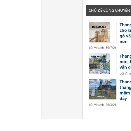
CHỦ ĐỀ CÙNG CHUYÊN
Thang
cho t
gỗ v
non
bởi
Vihanh
,
30/7/26
Thang
non, 
vận 
bởi
Vih
Thang
thang
mầm n
dây
bởi
Vihanh
,
26/3/26