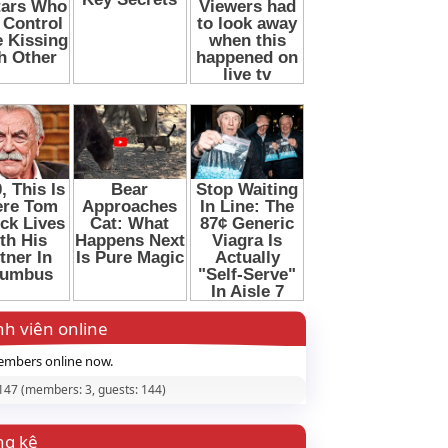
h viên online
mbers online now.
 147 (members: 3, guests: 144)
ng kê