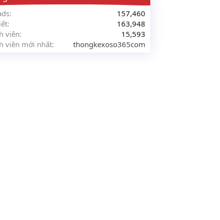
ads
157,460
iết
163,948
h viên
15,593
h viên mới nhất
thongkexoso365com