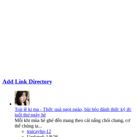
Add Link Directory
Trái lê ki ma - Thức quà ngọt ngào, bùi béo đánh thức ký ức
tuổi thơ ngày hè
Mỗi khi mùa hè ghé đến mang theo cái nắng chói chang, cơ
thể chúng ta...
traicayhp-12
Updated:
1/8/26