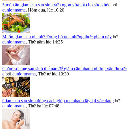
5 món ăn giảm cân sau sinh vừa ngon vừa tốt cho sức khỏe
bởi
cunlonmama
,
Hôm qua, lúc 10:20
Muốn giảm cân nhanh? Đừng bỏ qua những thực phẩm này
bởi
cunlonmama
,
Thứ năm lúc 14:35
Chăm sóc mẹ sau sinh thế nào để giảm cân nhanh nhưng vẫn đủ sức
c
bởi
cunlonmama
,
Thứ tư lúc 10:30
Giảm cân sau sinh đúng cách giúp mẹ nhanh lấy lại vóc dáng
bởi
cunlonmama
,
Thứ ba lúc 07:48