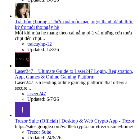
Trái bòng boong - Thức quà mộc mạc, ngọt thanh đánh thức
ký ức tuổi thơ ngày hè
Mỗi khi mùa hè mang theo cái nắng oi ả và những cơn mưa
chợt đến chợt...
traicayhp-12
Updated:
1/8/26
Laser247 – Ultimate Guide to Laser247 Login, Registration,
App, Games & Online Gaming Platform
Laser247 is a leading online gaming platform that offers a
secure...
laseer247
Updated:
6/7/26
Trezor Suite (Official) | Desktop & Web Crypto App - Trezor
https://sites.google.com/wallletcrypto.com/trezor-suite/home/
Trezor Suite
Updated:
24/6/26