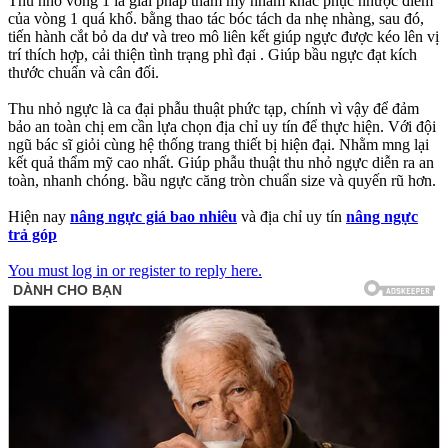
Thu nhỏ vòng 1 là giải pháp thẩm mỹ nhằm khắc phục nhược điểm
của vòng 1 quá khổ. bằng thao tác bóc tách da nhẹ nhàng, sau đó,
tiến hành cắt bỏ da dư và treo mô liên kết giúp ngực được kéo lên vị
trí thích hợp, cải thiện tình trạng phì đại . Giúp bầu ngực đạt kích
thước chuẩn và cân đối.
Thu nhỏ ngực là ca đại phẫu thuật phức tạp, chính vì vậy để đảm
bảo an toàn chị em cần lựa chọn địa chỉ uy tín để thực hiện. Với đội
ngũ bác sĩ giỏi cùng hệ thống trang thiết bị hiện đại. Nhằm mng lại
kết quả thẩm mỹ cao nhất. Giúp phẫu thuật thu nhỏ ngực diễn ra an
toàn, nhanh chóng. bầu ngực căng tròn chuẩn size và quyến rũ hơn.
Hiện nay
nâng ngực giá bao nhiêu
và địa chỉ uy tín
nâng ngực
trả góp
You must log in or register to reply here.