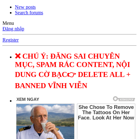
New posts
Search forums
Menu
Đăng nhập
Register
❌ CHÚ Ý: ĐĂNG SAI CHUYÊN
MỤC, SPAM RÁC CONTENT, NỘI
DUNG CỜ BẠC👉 DELETE ALL +
BANNED VĨNH VIỄN