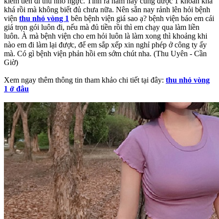
kiếm tiền đi thu nhỏ ngực. Tính ra năm nay cũng được 1 khoản kha
khá rồi mà không biết đủ chưa nữa. Nên sẵn nay rảnh lên hỏi bệnh
viện
thu nhỏ vòng 1
bên bệnh viện giá sao ạ? bệnh viện báo em cái
giá trọn gói luôn đi, nếu mà đủ tiền rồi thì em chạy qua làm liền
luôn. À mà bệnh viện cho em hỏi luôn là làm xong thì khoảng khi
nào em đi làm lại được, để em sắp xếp xin nghỉ phép ở công ty ấy
mà. Có gì bệnh viện phản hồi em sớm chút nha. (Thu Uyên - Cần
Giờ)
Xem ngay thêm thông tin tham khảo chi tiết tại đây:
thu nhỏ vòng
1 ở đâu