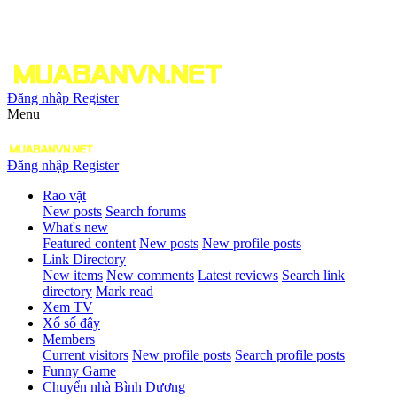
Đăng nhập
Register
Menu
Đăng nhập
Register
Rao vặt
New posts
Search forums
What's new
Featured content
New posts
New profile posts
Link Directory
New items
New comments
Latest reviews
Search link
directory
Mark read
Xem TV
Xổ số đây
Members
Current visitors
New profile posts
Search profile posts
Funny Game
Chuyển nhà Bình Dương