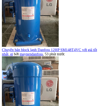
Chuyên bán block lạnh Danfoss 12HP SM148T4VC với giá tốt
nhất, gi
bởi
maynendanfoss
,
53 phút trước