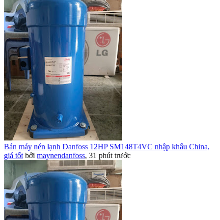
Bán máy nén lạnh Danfoss 12HP SM148T4VC nhập khẩu China,
giá tốt
bởi
maynendanfoss
,
31 phút trước