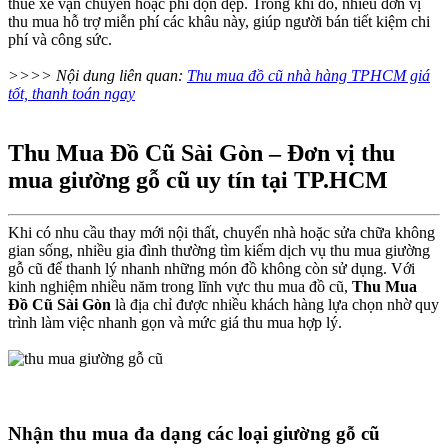
thuê xe vận chuyển hoặc phí dọn dẹp. Trong khi đó, nhiều đơn vị
thu mua hỗ trợ miễn phí các khâu này, giúp người bán tiết kiệm chi
phí và công sức.
>>>> Nội dung liên quan:
Thu mua đồ cũ nhà hàng TPHCM giá
tốt, thanh toán ngay
Thu Mua Đồ Cũ Sài Gòn – Đơn vị thu
mua giường gỗ cũ uy tín tại TP.HCM​
Khi có nhu cầu thay mới nội thất, chuyển nhà hoặc sửa chữa không
gian sống, nhiều gia đình thường tìm kiếm dịch vụ thu mua giường
gỗ cũ để thanh lý nhanh những món đồ không còn sử dụng. Với
kinh nghiệm nhiều năm trong lĩnh vực thu mua đồ cũ,
Thu Mua
Đồ Cũ Sài Gòn
là địa chỉ được nhiều khách hàng lựa chọn nhờ quy
trình làm việc nhanh gọn và mức giá thu mua hợp lý.
Nhận thu mua đa dạng các loại giường gỗ cũ​