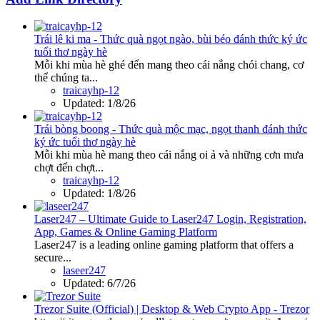
Trái lê ki ma - Thức quà ngọt ngào, bùi béo đánh thức ký ức
tuổi thơ ngày hè
Mỗi khi mùa hè ghé đến mang theo cái nắng chói chang, cơ
thể chúng ta...
traicayhp-12
Updated:
1/8/26
Trái bòng boong - Thức quà mộc mạc, ngọt thanh đánh thức
ký ức tuổi thơ ngày hè
Mỗi khi mùa hè mang theo cái nắng oi ả và những cơn mưa
chợt đến chợt...
traicayhp-12
Updated:
1/8/26
Laser247 – Ultimate Guide to Laser247 Login, Registration,
App, Games & Online Gaming Platform
Laser247 is a leading online gaming platform that offers a
secure...
laseer247
Updated:
6/7/26
Trezor Suite (Official) | Desktop & Web Crypto App - Trezor