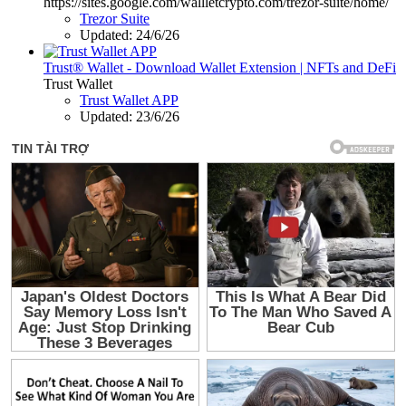
https://sites.google.com/wallletcrypto.com/trezor-suite/home/
Trezor Suite
Updated:
24/6/26
Trust® Wallet - Download Wallet Extension | NFTs and DeFi
Trust Wallet
Trust Wallet APP
Updated:
23/6/26