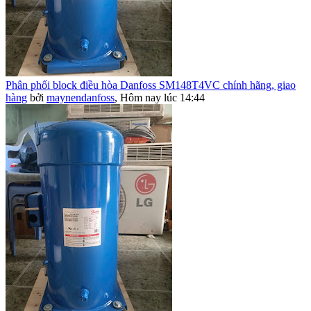
Phân phối block điều hòa Danfoss SM148T4VC chính hãng, giao
hàng
bởi
maynendanfoss
,
Hôm nay lúc 14:44