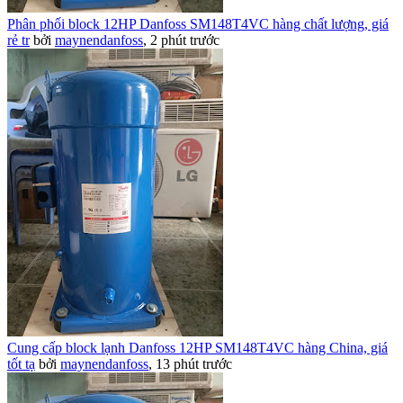
Phân phối block 12HP Danfoss SM148T4VC hàng chất lượng, giá
rẻ tr
bởi
maynendanfoss
,
2 phút trước
Cung cấp block lạnh Danfoss 12HP SM148T4VC hàng China, giá
tốt tạ
bởi
maynendanfoss
,
13 phút trước