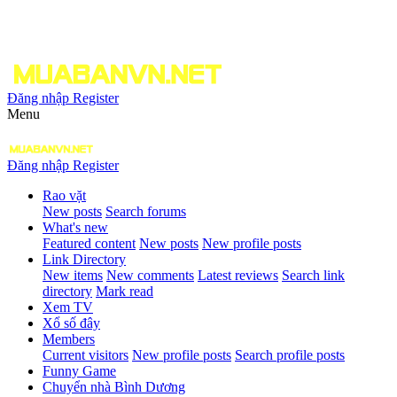
Đăng nhập
Register
Menu
Đăng nhập
Register
Rao vặt
New posts
Search forums
What's new
Featured content
New posts
New profile posts
Link Directory
New items
New comments
Latest reviews
Search link
directory
Mark read
Xem TV
Xổ số đây
Members
Current visitors
New profile posts
Search profile posts
Funny Game
Chuyển nhà Bình Dương