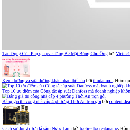
Tác Dụng Của Phụ gia pvc Tăng Bề Mặt Bóng Cho Ống
bởi
Vietuc
Kem dưỡng và sữa dưỡng khác nhau thế nào
bởi
thudaumot
,
Hôm qua
Top 10 ưu điểm của Công tắc áp suất Danfoss mà doanh nghiệp khô
Bảng giá thi công nhà cấp 4 phường Thới An trọn gói
bởi
contentide
Cách sử dụng rượu lá sâm Ngọc Linh
bởi
tootiredtocreataname
,
Hôm 