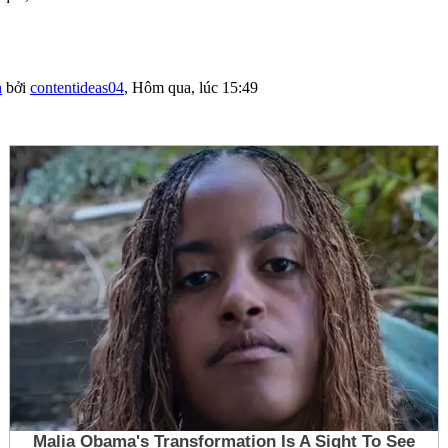
h
bởi
contentideas04
,
Hôm qua, lúc 15:49