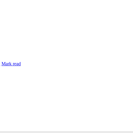
y
Mark read