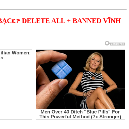
BẠC👉 DELETE ALL + BANNED VĨNH