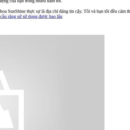
ệng của bạn trong nhiều năm tới.
hoa SunShine thực sự là địa chỉ đáng tin cậy. Tôi và bạn tôi đều cảm t
 cầu răng sứ sử dụng được bao lâu