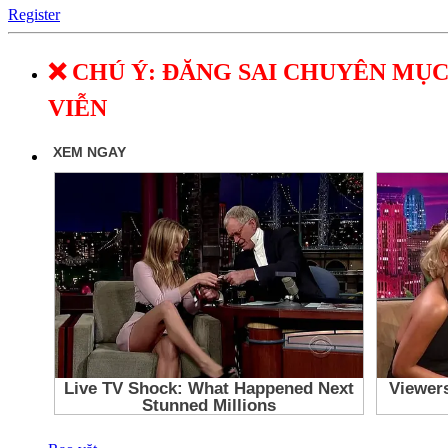
Register
❌ CHÚ Ý: ĐĂNG SAI CHUYÊN MỤC
VIỄN