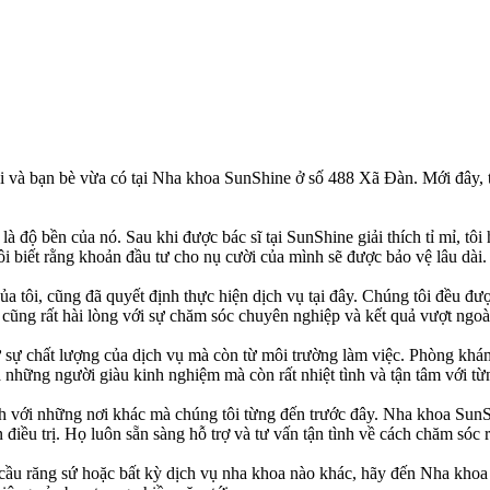
i và bạn bè vừa có tại Nha khoa SunShine ở số 488 Xã Đàn. Mới đây, tô
à độ bền của nó. Sau khi được bác sĩ tại SunShine giải thích tỉ mỉ, tôi
i biết rằng khoản đầu tư cho nụ cười của mình sẽ được bảo vệ lâu dài.
ủa tôi, cũng đã quyết định thực hiện dịch vụ tại đây. Chúng tôi đều đư
y cũng rất hài lòng với sự chăm sóc chuyên nghiệp và kết quả vượt ngo
 sự chất lượng của dịch vụ mà còn từ môi trường làm việc. Phòng khám 
à những người giàu kinh nghiệm mà còn rất nhiệt tình và tận tâm với t
nh với những nơi khác mà chúng tôi từng đến trước đây. Nha khoa SunS
n điều trị. Họ luôn sẵn sàng hỗ trợ và tư vấn tận tình về cách chăm sóc
cầu răng sứ hoặc bất kỳ dịch vụ nha khoa nào khác, hãy đến Nha khoa