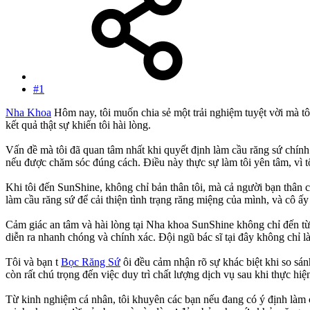
#1
Nha Khoa
Hôm nay, tôi muốn chia sẻ một trải nghiệm tuyệt vời mà tô
kết quả thật sự khiến tôi hài lòng.
Vấn đề mà tôi đã quan tâm nhất khi quyết định làm cầu răng sứ chính l
nếu được chăm sóc đúng cách. Điều này thực sự làm tôi yên tâm, vì tô
Khi tôi đến SunShine, không chỉ bản thân tôi, mà cả người bạn thân c
làm cầu răng sứ để cải thiện tình trạng răng miệng của mình, và cô ấ
Cảm giác an tâm và hài lòng tại Nha khoa SunShine không chỉ đến từ
diễn ra nhanh chóng và chính xác. Đội ngũ bác sĩ tại đây không chỉ l
Tôi và bạn t
Bọc Răng Sứ
ôi đều cảm nhận rõ sự khác biệt khi so sá
còn rất chú trọng đến việc duy trì chất lượng dịch vụ sau khi thực hiệ
Từ kinh nghiệm cá nhân, tôi khuyên các bạn nếu đang có ý định làm 