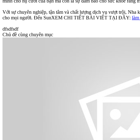
minh cho nụ cười của bạn mà còn là sự đảm bảo cho sức khỏe răng mi
Với sự chuyên nghiệp, tận tâm và chất lượng dịch vụ vượt trội, Nha k
cho mọi người. Đến SunXEM CHI TIẾT BÀI VIẾT TẠI ĐÂY:
làm
dfsdfsdf
Chủ đề cùng chuyên mục