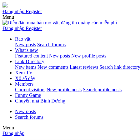
Đăng nhập
Register
Menu
Đăng nhập
Register
Rao vặt
New posts
Search forums
What's new
Featured content
New posts
New profile posts
Link Directory
New items
New comments
Latest reviews
Search link director
Xem TV
Xổ số đây
Members
Current visitors
New profile posts
Search profile posts
Funny Game
Chuyển nhà Bình Dương
New posts
Search forums
Menu
Đăng nhập