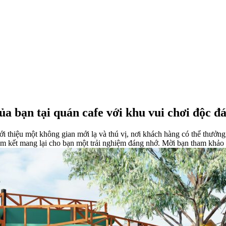
ủa bạn tại quán cafe với khu vui chơi độc đ
i thiệu một không gian mới lạ và thú vị, nơi khách hàng có thể thưởng
cam kết mang lại cho bạn một trải nghiệm đáng nhớ. Mời bạn tham khảo 