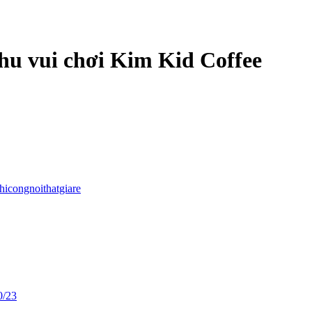
khu vui chơi Kim Kid Coffee
thicongnoithatgiare
0/23