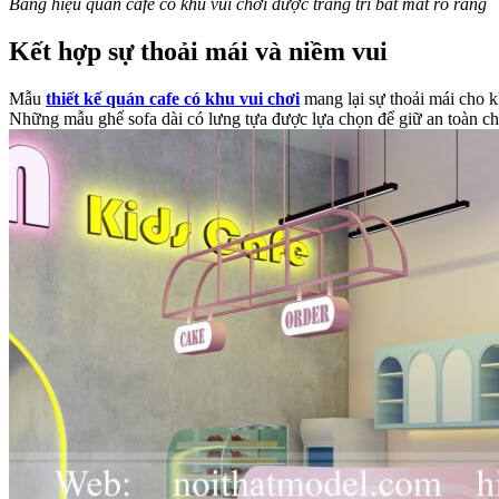
Bảng hiệu quán cafe có khu vui chơi được trang trí bắt mắt rõ ràng
Kết hợp sự thoải mái và niềm vui
Mẫu
thiết kế quán cafe có khu vui chơi
mang lại sự thoải mái cho k
Những mẫu ghế sofa dài có lưng tựa được lựa chọn để giữ an toàn cho