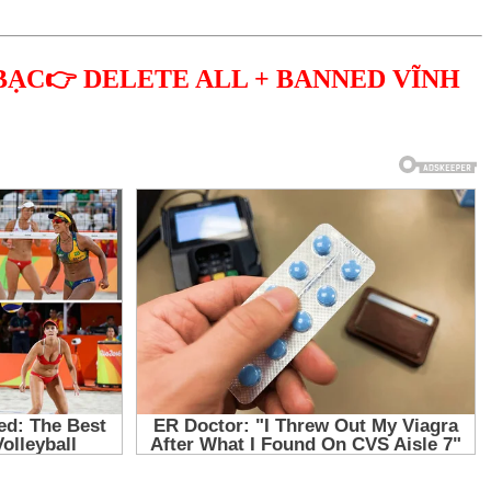
BẠC👉 DELETE ALL + BANNED VĨNH