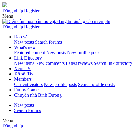
Đăng nhập
Register
Menu
Đăng nhập
Register
Rao vặt
New posts
Search forums
What's new
Featured content
New posts
New profile posts
Link Directory
New items
New comments
Latest reviews
Search link director
Xem TV
Xổ số đây
Members
Current visitors
New profile posts
Search profile posts
Funny Game
Chuyển nhà Bình Dương
New posts
Search forums
Menu
Đăng nhập