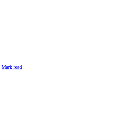
y
Mark read