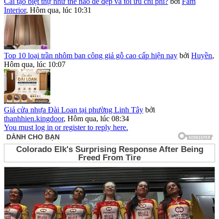
Cải tạo biệt thự như thế nào để đẹp và tối ưu chi phí?
bởi
Fam
Interior
,
Hôm qua, lúc 10:31
Top 10 loại trần nhôm ban công giả gỗ cao cấp hiện nay
bởi
Huyền
,
Hôm qua, lúc 10:07
Giá cửa nhựa Đài Loan tại phường Linh Tây
bởi
thanhhien.kingdoor
,
Hôm qua, lúc 08:34
You must log in or register to reply here.