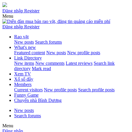
Đăng nhập
Register
Menu
Đăng nhập
Register
Rao vặt
New posts
Search forums
What's new
Featured content
New posts
New profile posts
Link Directory
New items
New comments
Latest reviews
Search link
directory
Mark read
Xem TV
Xổ số đây
Members
Current visitors
New profile posts
Search profile posts
Funny Game
Chuyển nhà Bình Dương
New posts
Search forums
Menu
Đăng nhập