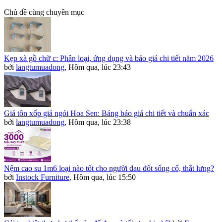
Chủ đề cùng chuyên mục
Kẹp xà gồ chữ c: Phân loại, ứng dụng và báo giá chi tiết năm 2026
bởi
langtumuadong
,
Hôm qua, lúc 23:43
Giá tôn xốp giả ngói Hoa Sen: Bảng báo giá chi tiết và chuẩn xác
bởi
langtumuadong
,
Hôm qua, lúc 23:38
Nệm cao su 1m6 loại nào tốt cho người đau đốt sống cổ, thắt lưng?
bởi
Instock Furniture
,
Hôm qua, lúc 15:50