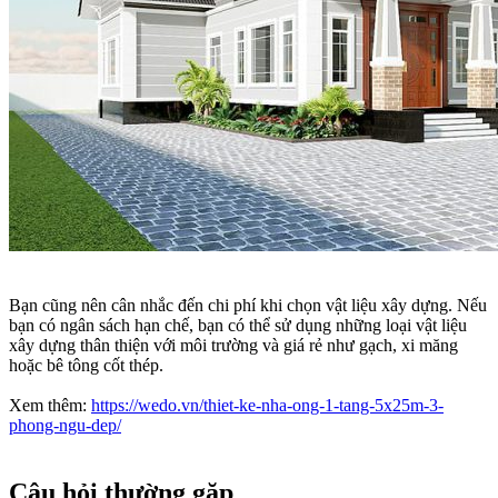
Bạn cũng nên cân nhắc đến chi phí khi chọn vật liệu xây dựng. Nếu
bạn có ngân sách hạn chế, bạn có thể sử dụng những loại vật liệu
xây dựng thân thiện với môi trường và giá rẻ như gạch, xi măng
hoặc bê tông cốt thép.
Xem thêm:
https://wedo.vn/thiet-ke-nha-ong-1-tang-5x25m-3-
phong-ngu-dep/
Câu hỏi thường gặp​