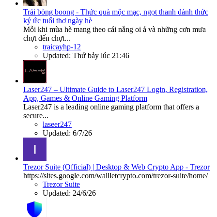
Trái bòng boong - Thức quà mộc mạc, ngọt thanh đánh thức
ký ức tuổi thơ ngày hè
Mỗi khi mùa hè mang theo cái nắng oi ả và những cơn mưa
chợt đến chợt...
traicayhp-12
Updated:
Thứ bảy lúc 21:46
Laser247 – Ultimate Guide to Laser247 Login, Registration,
App, Games & Online Gaming Platform
Laser247 is a leading online gaming platform that offers a
secure...
laseer247
Updated:
6/7/26
Trezor Suite (Official) | Desktop & Web Crypto App - Trezor
https://sites.google.com/wallletcrypto.com/trezor-suite/home/
Trezor Suite
Updated:
24/6/26