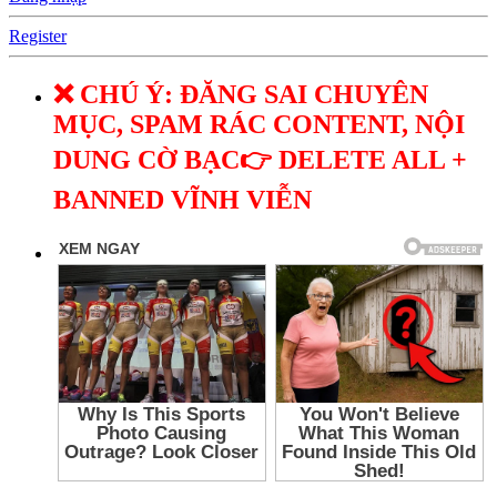
Register
❌ CHÚ Ý: ĐĂNG SAI CHUYÊN
MỤC, SPAM RÁC CONTENT, NỘI
DUNG CỜ BẠC👉 DELETE ALL +
BANNED VĨNH VIỄN