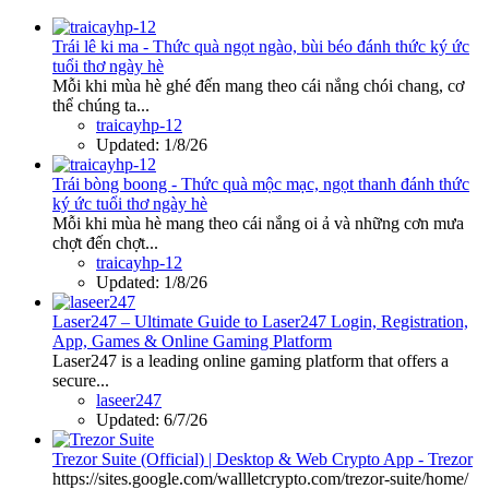
Trái lê ki ma - Thức quà ngọt ngào, bùi béo đánh thức ký ức
tuổi thơ ngày hè
Mỗi khi mùa hè ghé đến mang theo cái nắng chói chang, cơ
thể chúng ta...
traicayhp-12
Updated:
1/8/26
Trái bòng boong - Thức quà mộc mạc, ngọt thanh đánh thức
ký ức tuổi thơ ngày hè
Mỗi khi mùa hè mang theo cái nắng oi ả và những cơn mưa
chợt đến chợt...
traicayhp-12
Updated:
1/8/26
Laser247 – Ultimate Guide to Laser247 Login, Registration,
App, Games & Online Gaming Platform
Laser247 is a leading online gaming platform that offers a
secure...
laseer247
Updated:
6/7/26
Trezor Suite (Official) | Desktop & Web Crypto App - Trezor
https://sites.google.com/wallletcrypto.com/trezor-suite/home/