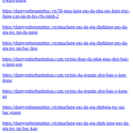
o-kien-giang
https://damynghetamphuc.vn/58-mau-lang-mo-da-nha-mo-kien-truc-
dang-cap-tai-tp-ho-chi-minh-2
https://damynghetamphuc.vn/mua/lang-mo-da-gia-dinhlang-mo-da-
gia-toc-tai-da-nang
https://damynghetamphuc.vn/mua/lang-mo-da-gia-dinhlang-mo-da-
gia-toc-tai-bac-lieu
https://damynghethanhnhan.com.vn/mo-thap-da-phat-giao-dep-ban-
o-lang-son
https://damynghethanhnhan.com.vn/mo-da-granite-dep-ban-o-lam-
dong
https://damynghethanhnhan.com.vn/mo-da-granite-dep-ban-o-long-
an
https://damynghetamphuc.vn/mua/lang-mo-da-gia-dinhgia-toc-tai-
bac-giang
https://damynghetamphuc.vn/mua/lang-mo-da-gia-dinh-lang-mo-da-
gia-toc-tai-bac-kan