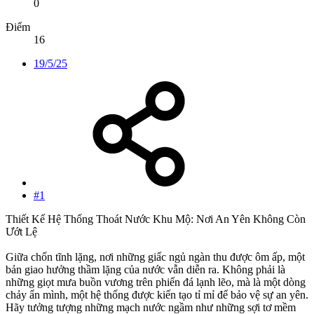
0
Điểm
16
19/5/25
#1
Thiết Kế Hệ Thống Thoát Nước Khu Mộ: Nơi An Yên Không Còn
Ướt Lệ
Giữa chốn tĩnh lặng, nơi những giấc ngủ ngàn thu được ôm ấp, một
bản giao hưởng thầm lặng của nước vẫn diễn ra. Không phải là
những giọt mưa buồn vương trên phiến đá lạnh lẽo, mà là một dòng
chảy ẩn mình, một hệ thống được kiến tạo tỉ mỉ để bảo vệ sự an yên.
Hãy tưởng tượng những mạch nước ngầm như những sợi tơ mềm