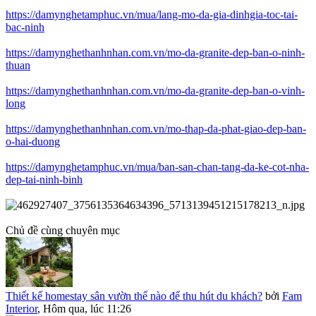
https://damynghetamphuc.vn/mua/lang-mo-da-gia-dinhgia-toc-tai-
bac-ninh
https://damynghethanhnhan.com.vn/mo-da-granite-dep-ban-o-ninh-
thuan
https://damynghethanhnhan.com.vn/mo-da-granite-dep-ban-o-vinh-
long
https://damynghethanhnhan.com.vn/mo-thap-da-phat-giao-dep-ban-
o-hai-duong
https://damynghetamphuc.vn/mua/ban-san-chan-tang-da-ke-cot-nha-
dep-tai-ninh-binh
Chủ đề cùng chuyên mục
Thiết kế homestay sân vườn thế nào để thu hút du khách?
bởi
Fam
Interior
,
Hôm qua, lúc 11:26