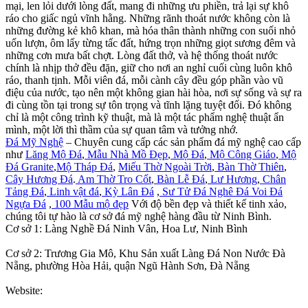
mại, len lỏi dưới lòng đất, mang đi những ưu phiền, trả lại sự khô
ráo cho giấc ngủ vĩnh hằng. Những rãnh thoát nước không còn là
những đường kẻ khô khan, mà hóa thân thành những con suối nhỏ
uốn lượn, ôm lấy từng tấc đất, hứng trọn những giọt sương đêm và
những cơn mưa bất chợt. Lòng đất thở, và hệ thống thoát nước
chính là nhịp thở đều đặn, giữ cho nơi an nghỉ cuối cùng luôn khô
ráo, thanh tịnh. Mỗi viên đá, mỗi cành cây đều góp phần vào vũ
điệu của nước, tạo nên một không gian hài hòa, nơi sự sống và sự ra
đi cùng tồn tại trong sự tôn trọng và tĩnh lặng tuyệt đối. Đó không
chỉ là một công trình kỹ thuật, mà là một tác phẩm nghệ thuật ẩn
mình, một lời thì thầm của sự quan tâm và tưởng nhớ.
Đá Mỹ Nghệ
– Chuyên cung cấp các sản phẩm đá mỹ nghệ cao cấp
như
Lăng Mộ Đá
,
Mẫu Nhà Mồ Đẹp
,
Mộ Đá
,
Mộ Công Giáo
,
Mộ
Đá Granite
,
Mộ Tháp Đá
,
Miếu Thờ Ngoài Trời
,
Bàn Thờ Thiên
,
Cây Hương Đá
.
Am Thờ Tro Cốt
,
Bàn Lễ Đá
,
Lư Hương
,
Chân
Tảng Đá
,
Linh vật đá
,
Kỳ Lân Đá
,
Sư Tử Đá
Nghê Đá
Voi Đá
Ngựa Đá
,
100 Mẫu mộ đẹp
Với độ bền đẹp và thiết kế tinh xảo,
chúng tôi tự hào là cơ sở đá mỹ nghệ hàng đầu từ Ninh Bình.
Cơ sở 1: Làng Nghề Đá Ninh Vân, Hoa Lư, Ninh Bình
Cơ sở 2: Trương Gia Mô, Khu Sản xuất Làng Đá Non Nước Đà
Nẵng, phường Hòa Hải, quận Ngũ Hành Sơn, Đà Nẵng
Website: