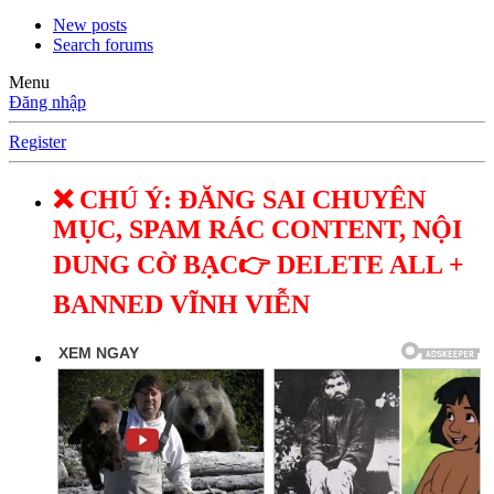
New posts
Search forums
Menu
Đăng nhập
Register
❌ CHÚ Ý: ĐĂNG SAI CHUYÊN
MỤC, SPAM RÁC CONTENT, NỘI
DUNG CỜ BẠC👉 DELETE ALL +
BANNED VĨNH VIỄN