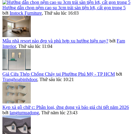
Hướng dẫn chọn nệm cao su 3cm trải sàn tiện lợi, cất gọn trong 5
bởi
Instock Furniture
,
Thứ sáu lúc 16:03
Mẫu nhà resort nào đẹp và phù hợp xu hướng hiện nay?
bởi
Fam
Interior
,
Thứ sáu lúc 11:04
Giá Cửa Thép Chống Cháy tại Phường Phú Mỹ - TP HCM
bởi
Tranghoabinhdoor
,
Thứ sáu lúc 10:21
Kẹp xà gồ chữ c: Phân loại, ứng dụng và báo giá chi tiết năm 2026
bởi
langtumuadong
,
Thứ năm lúc 23:43