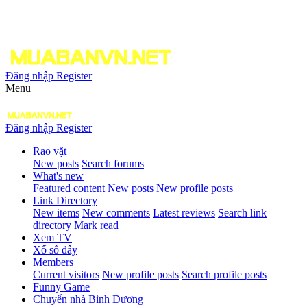
Đăng nhập
Register
Menu
Đăng nhập
Register
Rao vặt
New posts
Search forums
What's new
Featured content
New posts
New profile posts
Link Directory
New items
New comments
Latest reviews
Search link
directory
Mark read
Xem TV
Xổ số đây
Members
Current visitors
New profile posts
Search profile posts
Funny Game
Chuyển nhà Bình Dương