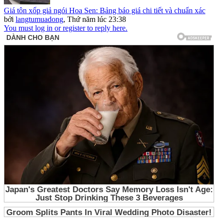
Giá tôn xốp giả ngói Hoa Sen: Bảng báo giá chi tiết và chuẩn xác
bởi
langtumuadong
,
Thứ năm lúc 23:38
You must log in or register to reply here.