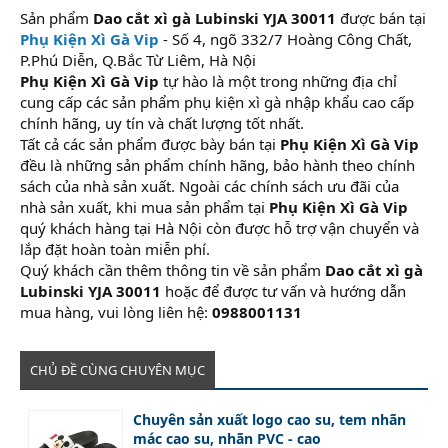
Sản phẩm
Dao cắt xì gà Lubinski YJA 30011
được bán tại
Phụ Kiện Xì Gà Vip
- Số 4, ngõ 332/7 Hoàng Công Chất,
P.Phú Diễn, Q.Bắc Từ Liêm, Hà Nội
Phụ Kiện Xì Gà Vip
tự hào là một trong những địa chỉ
cung cấp các sản phẩm phụ kiện xì gà nhập khẩu cao cấp
chính hãng, uy tín và chất lượng tốt nhất.
Tất cả các sản phẩm được bày bán tại
Phụ Kiện Xì Gà Vip
đều là những sản phẩm chính hãng, bảo hành theo chính
sách của nhà sản xuất. Ngoài các chính sách ưu đãi của
nhà sản xuất, khi mua sản phẩm tại
Phụ Kiện Xì Gà Vip
quý khách hàng tại Hà Nội còn được hỗ trợ vận chuyển và
lắp đặt hoàn toàn miễn phí.
Quý khách cần thêm thông tin về sản phẩm
Dao cắt xì gà
Lubinski YJA 30011
hoặc để được tư vấn và hướng dẫn
mua hàng, vui lòng liên hệ:
0988001131
CHỦ ĐỀ CÙNG CHUYÊN MỤC
Chuyên sản xuất logo cao su, tem nhãn
mác cao su, nhãn PVC - cao