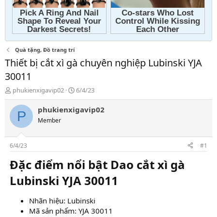
Quà tặng, Đồ trang trí
Thiết bị cắt xì gà chuyên nghiệp Lubinski YJA
30011
T
N
phukienxigavip02
6/4/23
h
g
r
à
phukienxigavip02
P
e
y
Member
a
g
d
ử
s
i
6/4/23
#1
t
a
Đặc điểm nổi bật Dao cắt xì gà
r
Lubinski YJA 30011​
t
e
r
Nhãn hiệu: Lubinski
Mã sản phẩm: YJA 30011