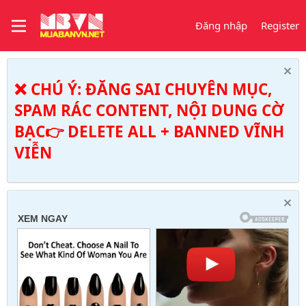
Đăng nhập
Register
❌ CHÚ Ý: ĐĂNG SAI CHUYÊN MỤC,
SPAM RÁC CONTENT, NỘI DUNG CỜ
BẠC👉 DELETE ALL + BANNED VĨNH
VIỄN