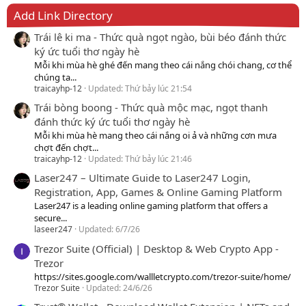
Add Link Directory
Trái lê ki ma - Thức quà ngọt ngào, bùi béo đánh thức
ký ức tuổi thơ ngày hè
Mỗi khi mùa hè ghé đến mang theo cái nắng chói chang, cơ thể
chúng ta...
traicayhp-12
Updated:
Thứ bảy lúc 21:54
Trái bòng boong - Thức quà mộc mạc, ngọt thanh
đánh thức ký ức tuổi thơ ngày hè
Mỗi khi mùa hè mang theo cái nắng oi ả và những cơn mưa
chợt đến chợt...
traicayhp-12
Updated:
Thứ bảy lúc 21:46
Laser247 – Ultimate Guide to Laser247 Login,
Registration, App, Games & Online Gaming Platform
Laser247 is a leading online gaming platform that offers a
secure...
laseer247
Updated:
6/7/26
Trezor Suite (Official) | Desktop & Web Crypto App -
Trezor
https://sites.google.com/wallletcrypto.com/trezor-suite/home/
Trezor Suite
Updated:
24/6/26