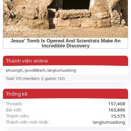
Thành viên online
phuongtt
good88tech
langtumuadong
Total: 105 (members: 3, guests: 102)
Thống kê
Threads
157,408
Bài viết
163,896
Thành viên
15,575
Thành viên mới nhất
langtumuadong