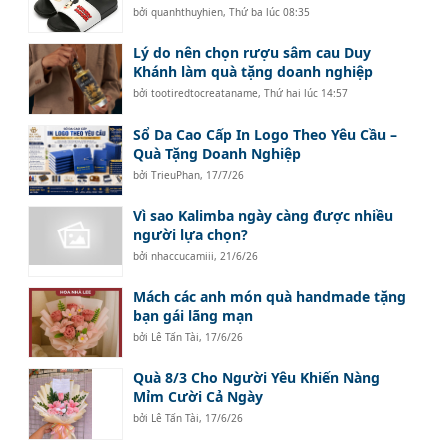
bởi
quanhthuyhien
,
Thứ ba lúc 08:35
Lý do nên chọn rượu sâm cau Duy
Khánh làm quà tặng doanh nghiệp
bởi
tootiredtocreataname
,
Thứ hai lúc 14:57
Sổ Da Cao Cấp In Logo Theo Yêu Cầu –
Quà Tặng Doanh Nghiệp
bởi
TrieuPhan
,
17/7/26
Vì sao Kalimba ngày càng được nhiều
người lựa chọn?
bởi
nhaccucamiii
,
21/6/26
Mách các anh món quà handmade tặng
bạn gái lãng mạn
bởi
Lê Tấn Tài
,
17/6/26
Quà 8/3 Cho Người Yêu Khiến Nàng
Mỉm Cười Cả Ngày
bởi
Lê Tấn Tài
,
17/6/26