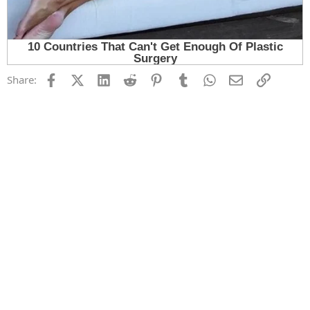
Facebook
X (Twitter)
LinkedIn
Reddit
Pinterest
Tumblr
WhatsApp
Email
Link
Share: