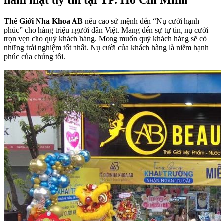
hàm mặt uy tín tại TP. Hồ Chí Minh
Thế Giới Nha Khoa AB
nêu cao sứ mệnh đến “Nụ cười hạnh
phúc” cho hàng triệu người dân Việt. Mang đến sự tự tin, nụ cười
trọn vẹn cho quý khách hàng. Mong muốn quý khách hàng sẽ có
những trải nghiệm tốt nhất. Nụ cười của khách hàng là niềm hạnh
phúc của chúng tôi.