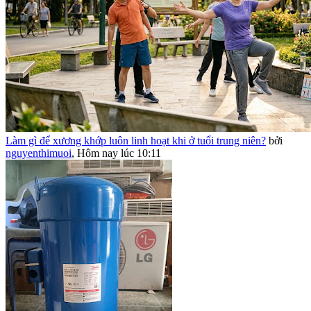
Làm gì để xương khớp luôn linh hoạt khi ở tuổi trung niên?
bởi
nguyenthimuoi
,
Hôm nay lúc 10:11