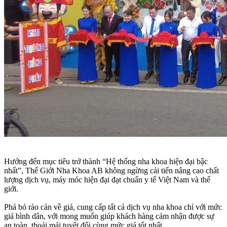
Hướng đến mục tiêu trở thành “Hệ thống nha khoa hiện đại bậc
nhất”, Thế Giới Nha Khoa AB không ngừng cải tiến nâng cao chất
lượng dịch vụ, máy móc hiện đại đạt chuẩn y tế Việt Nam và thế
giới.
Phá bỏ rào cản về giá, cung cấp tất cả dịch vụ nha khoa chỉ với mức
giá bình dân, với mong muốn giúp khách hàng cảm nhận được sự
an toàn, thoải mái tuyệt đối cùng mức giá tốt nhất