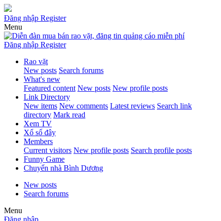
Đăng nhập
Register
Menu
Đăng nhập
Register
Rao vặt
New posts
Search forums
What's new
Featured content
New posts
New profile posts
Link Directory
New items
New comments
Latest reviews
Search link
directory
Mark read
Xem TV
Xổ số đây
Members
Current visitors
New profile posts
Search profile posts
Funny Game
Chuyển nhà Bình Dương
New posts
Search forums
Menu
Đăng nhập