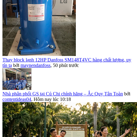
Thay block lạnh 12HP Danfoss SM148T4VC hàng chất lượng, uy
tín tạ
bởi
maynendanfoss
,
50 phút trước
Nhà phân phối GS tại Củ Chi chính hãng – Ắc Quy Tân Toàn
bởi
contentideas04
,
Hôm nay lúc 10:18