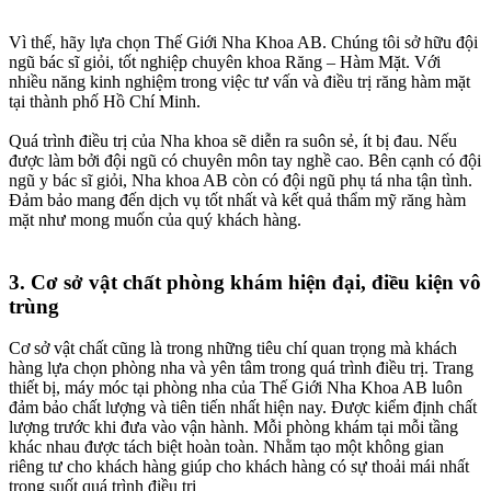
Vì thế, hãy lựa chọn Thế Giới Nha Khoa AB. Chúng tôi sở hữu đội
ngũ bác sĩ giỏi, tốt nghiệp chuyên khoa Răng – Hàm Mặt. Với
nhiều năng kinh nghiệm trong việc tư vấn và điều trị răng hàm mặt
tại thành phố Hồ Chí Minh.
Quá trình điều trị của Nha khoa sẽ diễn ra suôn sẻ, ít bị đau. Nếu
được làm bởi đội ngũ có chuyên môn tay nghề cao. Bên cạnh có đội
ngũ y bác sĩ giỏi, Nha khoa AB còn có đội ngũ phụ tá nha tận tình.
Đảm bảo mang đến dịch vụ tốt nhất và kết quả thẩm mỹ răng hàm
mặt như mong muốn của quý khách hàng.
3. Cơ sở vật chất phòng khám hiện đại, điều kiện vô
trùng
Cơ sở vật chất cũng là trong những tiêu chí quan trọng mà khách
hàng lựa chọn phòng nha và yên tâm trong quá trình điều trị. Trang
thiết bị, máy móc tại phòng nha của Thế Giới Nha Khoa AB luôn
đảm bảo chất lượng và tiên tiến nhất hiện nay. Được kiểm định chất
lượng trước khi đưa vào vận hành. Mỗi phòng khám tại mỗi tầng
khác nhau được tách biệt hoàn toàn. Nhằm tạo một không gian
riêng tư cho khách hàng giúp cho khách hàng có sự thoải mái nhất
trong suốt quá trình điều trị