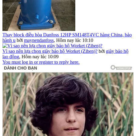
Thay block điều hòa Danfoss 12HP SM148T4VC hàng China, bảo
hành u
bởi
maynendanfoss
,
Hôm nay lúc 10:10
Vì sao nên lựa chọn giày bảo hộ Worket (Ziben)?
bởi
giày bảo hộ
lao động
,
Hôm nay lúc 10:09
You must log in or register to reply here.