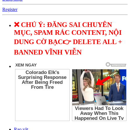
Register
❌ CHÚ Ý: ĐĂNG SAI CHUYÊN
MỤC, SPAM RÁC CONTENT, NỘI
DUNG CỜ BẠC👉 DELETE ALL +
BANNED VĨNH VIỄN
Rao vặt