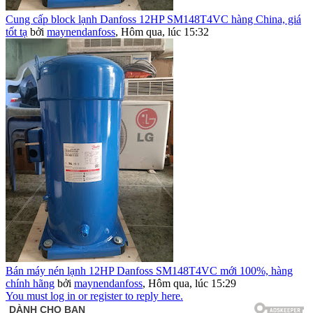
Cung cấp block lạnh Danfoss 12HP SM148T4VC hàng China, giá
tốt tạ
bởi
maynendanfoss
,
Hôm qua, lúc 15:32
Bán máy nén lạnh 12HP Danfoss SM148T4VC mới 100%, hàng
chính hãng
bởi
maynendanfoss
,
Hôm qua, lúc 15:29
You must log in or register to reply here.