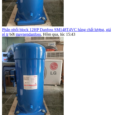
Phân phối block 12HP Danfoss SM148T4VC hàng chất lượng, giá
rẻ tr
bởi
maynendanfoss
,
Hôm qua, lúc 15:43