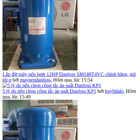
Lắp đặt máy nén lạnh 12HP Danfoss SM148T4VC chính hãng, giá
tốt n
bởi
maynendanfoss
,
Hôm qua, lúc 15:54
5 lý do nên chọn công tắc áp suất Danfoss KP1
bởi
huybilalo
,
Hôm
qua, lúc 15:49