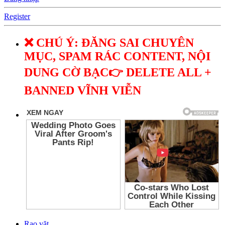
Register
❌ CHÚ Ý: ĐĂNG SAI CHUYÊN
MỤC, SPAM RÁC CONTENT, NỘI
DUNG CỜ BẠC👉 DELETE ALL +
BANNED VĨNH VIỄN
Rao vặt