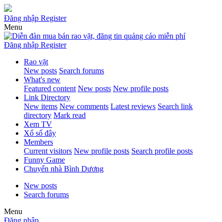
Đăng nhập
Register
Menu
Đăng nhập
Register
Rao vặt
New posts
Search forums
What's new
Featured content
New posts
New profile posts
Link Directory
New items
New comments
Latest reviews
Search link
directory
Mark read
Xem TV
Xổ số đây
Members
Current visitors
New profile posts
Search profile posts
Funny Game
Chuyển nhà Bình Dương
New posts
Search forums
Menu
Đăng nhập