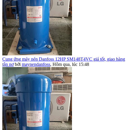
Cung ứng máy nén Danfoss 12HP SM148T4VC giá tốt, giao hàng
tận nơ
bởi
maynendanfoss
,
Hôm qua, lúc 15:48