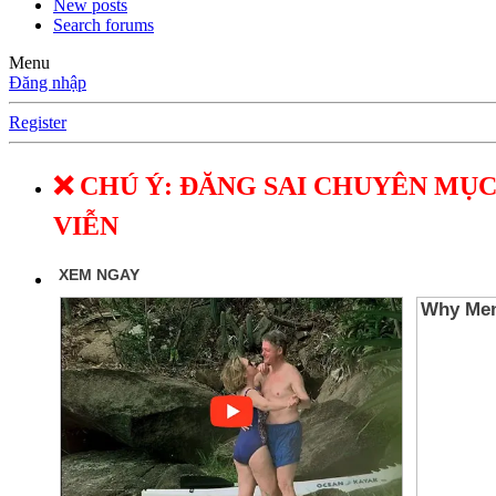
New posts
Search forums
Menu
Đăng nhập
Register
❌ CHÚ Ý: ĐĂNG SAI CHUYÊN MỤC
VIỄN