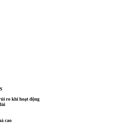
S
rủi ro khi hoạt động
dài
uả cao