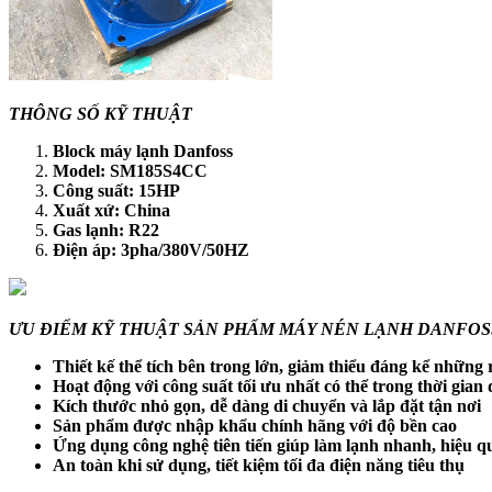
THÔNG SỐ KỸ THUẬT
Block máy lạnh Danfoss
Model: SM185S4CC
Công suất: 15HP
Xuất xứ: China
Gas lạnh: R22
Điện áp: 3pha/380V/50HZ
ƯU ĐIỂM KỸ THUẬT SẢN PHẨM MÁY NÉN LẠNH DANFOS
Thiết kế thể tích bên trong lớn, giảm thiểu đáng kể những 
Hoạt động với công suất tối ưu nhất có thể trong thời gian 
Kích thước nhỏ gọn, dễ dàng di chuyển và lắp đặt tận nơi
Sản phẩm được nhập khẩu chính hãng với độ bền cao
Ứng dụng công nghệ tiên tiến giúp làm lạnh nhanh, hiệu q
An toàn khi sử dụng, tiết kiệm tối đa điện năng tiêu thụ