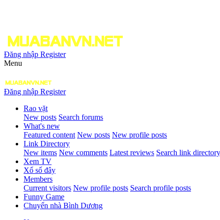
Đăng nhập
Register
Menu
Đăng nhập
Register
Rao vặt
New posts
Search forums
What's new
Featured content
New posts
New profile posts
Link Directory
New items
New comments
Latest reviews
Search link director
Xem TV
Xổ số đây
Members
Current visitors
New profile posts
Search profile posts
Funny Game
Chuyển nhà Bình Dương