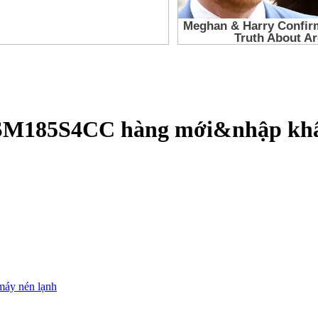
 SM185S4CC hàng mới&nhập khẩ
máy nén lạnh