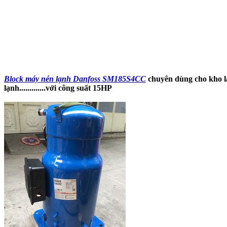
Block máy nén lạnh Danfoss SM185S4CC
chuyên dùng cho kho lạ
lạnh.............với công suất 15HP