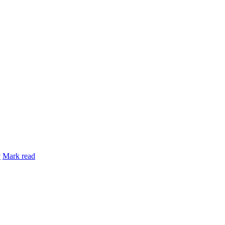
y
Mark read