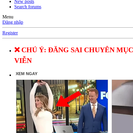
New posts
Search forums
Menu
Đăng nhập
Register
❌ CHÚ Ý: ĐĂNG SAI CHUYÊN MỤC
VIỄN