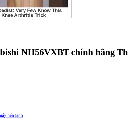
bishi NH56VXBT chính hãng Thá
máy nén lạnh