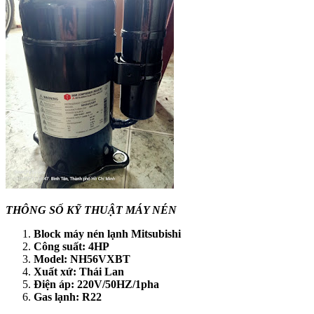
THÔNG SỐ KỸ THUẬT MÁY NÉN
Block máy nén lạnh Mitsubishi
Công suất: 4HP
Model: NH56VXBT
Xuất xứ: Thái Lan
Điện áp: 220V/50HZ/1pha
Gas lạnh: R22