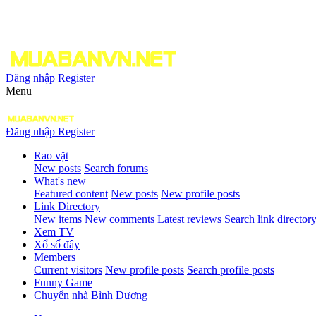
Đăng nhập
Register
Menu
Đăng nhập
Register
Rao vặt
New posts
Search forums
What's new
Featured content
New posts
New profile posts
Link Directory
New items
New comments
Latest reviews
Search link director
Xem TV
Xổ số đây
Members
Current visitors
New profile posts
Search profile posts
Funny Game
Chuyển nhà Bình Dương