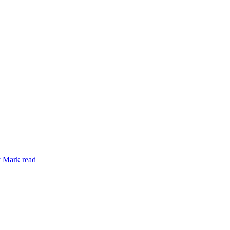
y
Mark read