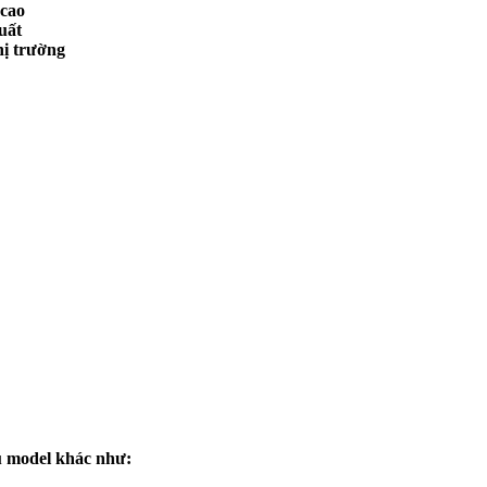
 cao
uất
hị trường
u model khác như: