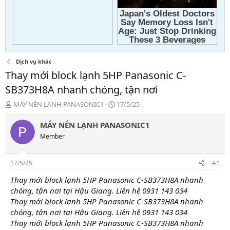
Dịch vụ khác
Thay mới block lạnh 5HP Panasonic C-
SB373H8A nhanh chóng, tận nơi
T
N
MÁY NÉN LẠNH PANASONIC1
17/5/25
h
g
r
à
MÁY NÉN LẠNH PANASONIC1
e
y
Member
a
g
d
ử
s
i
17/5/25
#1
t
a
Thay mới block lạnh 5HP Panasonic C-SB373H8A nhanh
r
chóng, tận nơi tại Hậu Giang. Liên hệ 0931 143 034
t
Thay mới block lạnh 5HP Panasonic C-SB373H8A nhanh
e
chóng, tận nơi tại Hậu Giang. Liên hệ 0931 143 034
r
Thay mới block lạnh 5HP Panasonic C-SB373H8A nhanh