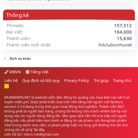
Thống kê
Threads
157,512
Bài viết
164,000
Thành viên
15,630
Thành viên mới nhất
hitclubvinhunet
Dịch vụ khác
MBVN
Tiếng Việt
Liên hệ
Quy định và Nội quy
Privacy Policy
Trợ giúp
Trang chủ
R
S
S
MUABANVN.NET là website diễn đàn đăng tin quảng cáo
mua bán rao vặt
trực
tuyến miễn phí, được phát triển dựa trên nền tảng mã nguồn mở Xenforo
version 2.3.4 đang trong thời gian hoạt động thử nghiệm. Thành viên BQT
không phải là người bán hàng, chúng tôi không chịu trách nhiệm bất kỳ nội
dung nào do người dùng đăng lên. Mọi giao dịch liên hệ trực tiếp với người
đăng bài, nếu phát hiện mọi hành vi đăng tin sai phạm, nội dung/sản phẩm
nằm trong danh mục cấm, vi phạm pháp luật vui lòng gửi đường link đó cho
chúng tôi sẽ xử lý
Tại đây
Liên hệ QC: mbvn.net@gmail.com