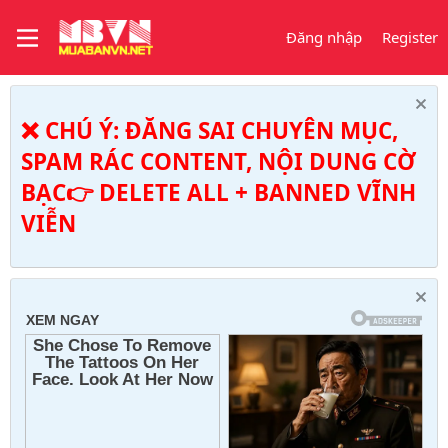
Đăng nhập
Register
❌ CHÚ Ý: ĐĂNG SAI CHUYÊN MỤC,
SPAM RÁC CONTENT, NỘI DUNG CỜ
BẠC👉 DELETE ALL + BANNED VĨNH
VIỄN