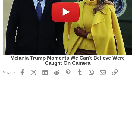
Facebook
X (Twitter)
LinkedIn
Reddit
Pinterest
Tumblr
WhatsApp
Email
Link
Share: