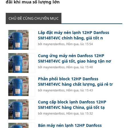
đãi khi mua số lượng lớn
CHỦ ĐỀ CÙNG CHUYÊN MỤC
Lắp đặt máy nén lạnh 12HP Danfoss
SM148T4VC chính hãng, giá tốt n
bởi
maynendanfoss
,
Hôm qua, lúc 15:54
Cung ứng máy nén Danfoss 12HP
SM148T4VC giá tốt, giao hàng tận nơ
bởi
maynendanfoss
,
Hôm qua, lúc 15:48
Phân phối block 12HP Danfoss
SM148T4VC hàng chất lượng, giá rẻ tr
bởi
maynendanfoss
,
Hôm qua, lúc 15:43
Cung cấp block lạnh Danfoss 12HP
SM148T4VC hàng China, giá tốt tạ
bởi
maynendanfoss
,
Hôm qua, lúc 15:32
Bán máy nén lạnh 12HP Danfoss