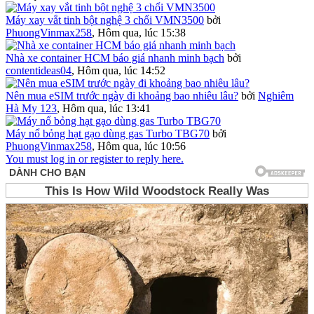
Máy xay vắt tinh bột nghệ 3 chổi VMN3500
bởi
PhuongVinmax258
,
Hôm qua, lúc 15:38
Nhà xe container HCM báo giá nhanh minh bạch
bởi
contentideas04
,
Hôm qua, lúc 14:52
Nên mua eSIM trước ngày đi khoảng bao nhiêu lâu?
bởi
Nghiêm
Hà My 123
,
Hôm qua, lúc 13:41
Máy nổ bỏng hạt gạo dùng gas Turbo TBG70
bởi
PhuongVinmax258
,
Hôm qua, lúc 10:56
You must log in or register to reply here.