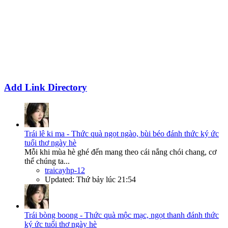
Add Link Directory
Trái lê ki ma - Thức quà ngọt ngào, bùi béo đánh thức ký ức
tuổi thơ ngày hè
Mỗi khi mùa hè ghé đến mang theo cái nắng chói chang, cơ
thể chúng ta...
traicayhp-12
Updated:
Thứ bảy lúc 21:54
Trái bòng boong - Thức quà mộc mạc, ngọt thanh đánh thức
ký ức tuổi thơ ngày hè