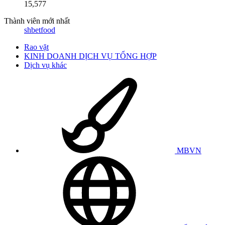
15,577
Thành viên mới nhất
shbetfood
Rao vặt
KINH DOANH DỊCH VỤ TỔNG HỢP
Dịch vụ khác
MBVN