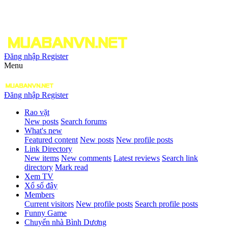
Đăng nhập
Register
Menu
Đăng nhập
Register
Rao vặt
New posts
Search forums
What's new
Featured content
New posts
New profile posts
Link Directory
New items
New comments
Latest reviews
Search link
directory
Mark read
Xem TV
Xổ số đây
Members
Current visitors
New profile posts
Search profile posts
Funny Game
Chuyển nhà Bình Dương