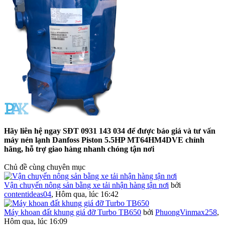
Hãy liên hệ ngay SĐT 0931 143 034 để được báo giá và tư vấn
máy nén lạnh Danfoss Piston 5.5HP MT64HM4DVE chính
hãng, hỗ trợ giao hàng nhanh chóng tận nơi
Chủ đề cùng chuyên mục
Vận chuyển nông sản bằng xe tải nhận hàng tận nơi
bởi
contentideas04
,
Hôm qua, lúc 16:42
Máy khoan đất khung giá đỡ Turbo TB650
bởi
PhuongVinmax258
,
Hôm qua, lúc 16:09