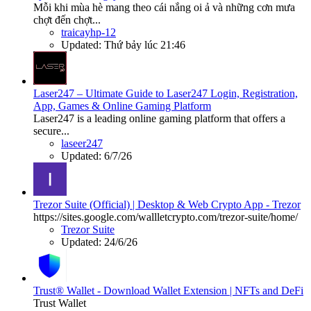
Mỗi khi mùa hè mang theo cái nắng oi ả và những cơn mưa
chợt đến chợt...
traicayhp-12
Updated:
Thứ bảy lúc 21:46
Laser247 – Ultimate Guide to Laser247 Login, Registration,
App, Games & Online Gaming Platform
Laser247 is a leading online gaming platform that offers a
secure...
laseer247
Updated:
6/7/26
Trezor Suite (Official) | Desktop & Web Crypto App - Trezor
https://sites.google.com/wallletcrypto.com/trezor-suite/home/
Trezor Suite
Updated:
24/6/26
Trust® Wallet - Download Wallet Extension | NFTs and DeFi
Trust Wallet