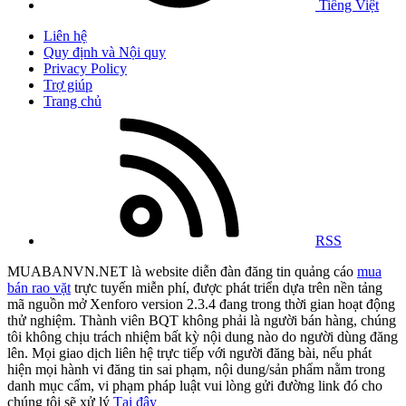
Tiếng Việt
Liên hệ
Quy định và Nội quy
Privacy Policy
Trợ giúp
Trang chủ
RSS
MUABANVN.NET là website diễn đàn đăng tin quảng cáo
mua
bán rao vặt
trực tuyến miễn phí, được phát triển dựa trên nền tảng
mã nguồn mở Xenforo version 2.3.4 đang trong thời gian hoạt động
thử nghiệm. Thành viên BQT không phải là người bán hàng, chúng
tôi không chịu trách nhiệm bất kỳ nội dung nào do người dùng đăng
lên. Mọi giao dịch liên hệ trực tiếp với người đăng bài, nếu phát
hiện mọi hành vi đăng tin sai phạm, nội dung/sản phẩm nằm trong
danh mục cấm, vi phạm pháp luật vui lòng gửi đường link đó cho
chúng tôi sẽ xử lý
Tại đây