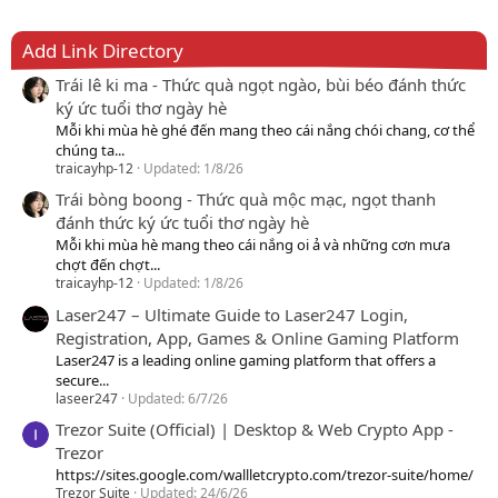
Add Link Directory
Trái lê ki ma - Thức quà ngọt ngào, bùi béo đánh thức
ký ức tuổi thơ ngày hè
Mỗi khi mùa hè ghé đến mang theo cái nắng chói chang, cơ thể
chúng ta...
traicayhp-12
Updated:
1/8/26
Trái bòng boong - Thức quà mộc mạc, ngọt thanh
đánh thức ký ức tuổi thơ ngày hè
Mỗi khi mùa hè mang theo cái nắng oi ả và những cơn mưa
chợt đến chợt...
traicayhp-12
Updated:
1/8/26
Laser247 – Ultimate Guide to Laser247 Login,
Registration, App, Games & Online Gaming Platform
Laser247 is a leading online gaming platform that offers a
secure...
laseer247
Updated:
6/7/26
Trezor Suite (Official) | Desktop & Web Crypto App -
Trezor
https://sites.google.com/wallletcrypto.com/trezor-suite/home/
Trezor Suite
Updated:
24/6/26