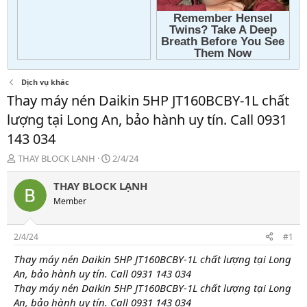
Dịch vụ khác
Thay máy nén Daikin 5HP JT160BCBY-1L chất
lượng tại Long An, bảo hành uy tín. Call 0931
143 034
T
N
THAY BLOCK LẠNH
2/4/24
h
g
r
à
THAY BLOCK LẠNH
e
y
Member
a
g
d
ử
s
i
2/4/24
#1
t
a
Thay máy nén Daikin 5HP JT160BCBY-1L chất lượng tại Long
r
An, bảo hành uy tín. Call 0931 143 034
t
Thay máy nén Daikin 5HP JT160BCBY-1L chất lượng tại Long
e
An, bảo hành uy tín. Call 0931 143 034
r