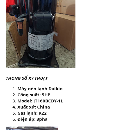
THÔNG SỐ KỸ THUẬT
Máy nén lạnh Daikin
Công suất: 5HP
Model: JT160BCBY-1L
Xuất xứ: China
Gas lạnh: R22
Điện áp: 3pha