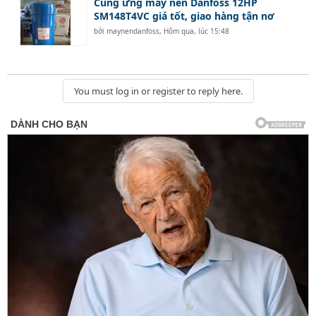
Cung ứng máy nén Danfoss 12HP
SM148T4VC giá tốt, giao hàng tận nơ
bởi
maynendanfoss
,
Hôm qua, lúc 15:48
You must log in or register to reply here.