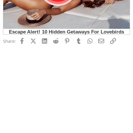
Facebook
X (Twitter)
LinkedIn
Reddit
Pinterest
Tumblr
WhatsApp
Email
Link
Share: