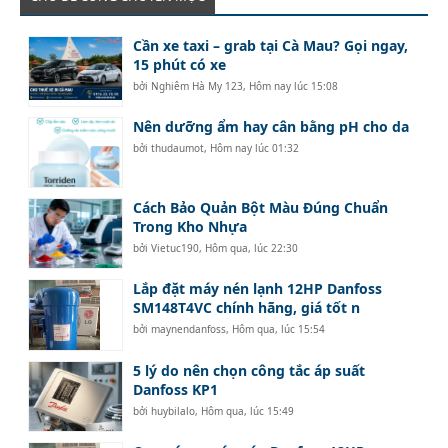
Cần xe taxi – grab tại Cà Mau? Gọi ngay,
15 phút có xe
bởi
Nghiêm Hà My 123
,
Hôm nay lúc 15:08
Nên dưỡng ẩm hay cân bằng pH cho da
bởi
thudaumot
,
Hôm nay lúc 01:32
Cách Bảo Quản Bột Màu Đúng Chuẩn
Trong Kho Nhựa
bởi
Vietuc190
,
Hôm qua, lúc 22:30
Lắp đặt máy nén lạnh 12HP Danfoss
SM148T4VC chính hãng, giá tốt n
bởi
maynendanfoss
,
Hôm qua, lúc 15:54
5 lý do nên chọn công tắc áp suất
Danfoss KP1
bởi
huybilalo
,
Hôm qua, lúc 15:49