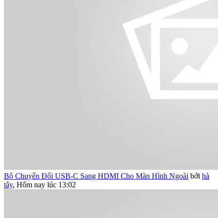
Bộ Chuyển Đổi USB-C Sang HDMI Cho Màn Hình Ngoài
bởi
hà
tây
,
Hôm nay lúc 13:02