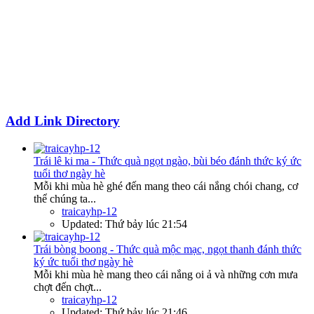
Add Link Directory
Trái lê ki ma - Thức quà ngọt ngào, bùi béo đánh thức ký ức
tuổi thơ ngày hè
Mỗi khi mùa hè ghé đến mang theo cái nắng chói chang, cơ
thể chúng ta...
traicayhp-12
Updated:
Thứ bảy lúc 21:54
Trái bòng boong - Thức quà mộc mạc, ngọt thanh đánh thức
ký ức tuổi thơ ngày hè
Mỗi khi mùa hè mang theo cái nắng oi ả và những cơn mưa
chợt đến chợt...
traicayhp-12
Updated:
Thứ bảy lúc 21:46