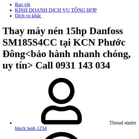
Rao vặt
KINH DOANH DỊCH VỤ TỔNG HỢP
Dịch vụ khác
Thay máy nén 15hp Danfoss
SM185S4CC tại KCN Phước
Đông<bảo hành nhanh chóng,
uy tín> Call 0931 143 034
Thread starter
block lạnh 1234