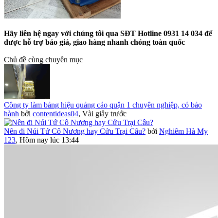
Hãy liên hệ ngay với chúng tôi qua SĐT Hotline 0931 14 034 để
được hỗ trợ báo giá, giao hàng nhanh chóng toàn quốc
Chủ đề cùng chuyên mục
Công ty làm bảng hiệu quảng cáo quận 1 chuyên nghiệp, có bảo
hành
bởi
contentideas04
,
Vài giây trước
Nên đi Núi Tứ Cô Nương hay Cửu Trại Câu?
bởi
Nghiêm Hà My
123
,
Hôm nay lúc 13:44