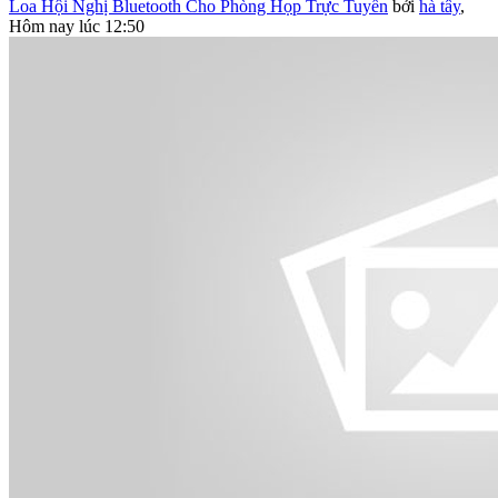
Loa Hội Nghị Bluetooth Cho Phòng Họp Trực Tuyến
bởi
hà tây
,
Hôm nay lúc 12:50