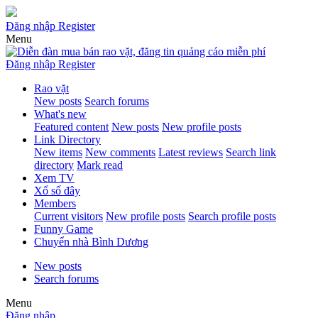
Đăng nhập
Register
Menu
Đăng nhập
Register
Rao vặt
New posts
Search forums
What's new
Featured content
New posts
New profile posts
Link Directory
New items
New comments
Latest reviews
Search link
directory
Mark read
Xem TV
Xổ số đây
Members
Current visitors
New profile posts
Search profile posts
Funny Game
Chuyển nhà Bình Dương
New posts
Search forums
Menu
Đăng nhập