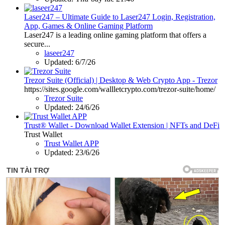
Laser247 – Ultimate Guide to Laser247 Login, Registration,
App, Games & Online Gaming Platform
Laser247 is a leading online gaming platform that offers a
secure...
laseer247
Updated:
6/7/26
Trezor Suite (Official) | Desktop & Web Crypto App - Trezor
https://sites.google.com/wallletcrypto.com/trezor-suite/home/
Trezor Suite
Updated:
24/6/26
Trust® Wallet - Download Wallet Extension | NFTs and DeFi
Trust Wallet
Trust Wallet APP
Updated:
23/6/26