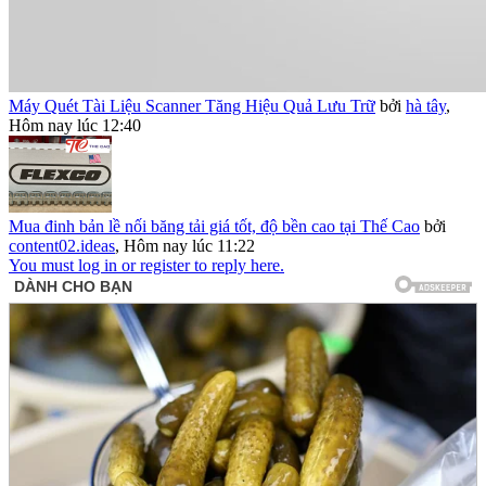
Máy Quét Tài Liệu Scanner Tăng Hiệu Quả Lưu Trữ
bởi
hà tây
,
Hôm nay lúc 12:40
Mua đinh bản lề nối băng tải giá tốt, độ bền cao tại Thế Cao
bởi
content02.ideas
,
Hôm nay lúc 11:22
You must log in or register to reply here.