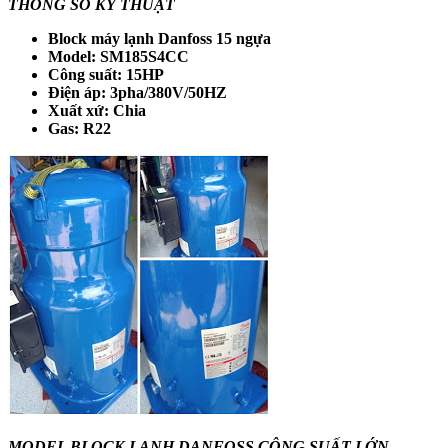
THÔNG SỐ KỸ THUẬT
Block máy lạnh Danfoss 15 ngựa
Model: SM185S4CC
Công suất: 15HP
Điện áp: 3pha/380V/50HZ
Xuất xứ: Chia
Gas: R22
MODEL BLOCK LẠNH DANFOSS CÔNG SUẤT LỚN