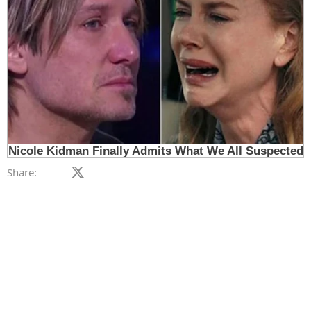
Facebook
X (Twitter)
LinkedIn
Reddit
Pinterest
Tumblr
WhatsApp
Email
Link
Share: