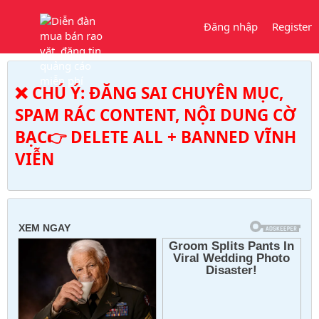
Đăng nhập
Register
❌ CHÚ Ý: ĐĂNG SAI CHUYÊN MỤC,
SPAM RÁC CONTENT, NỘI DUNG CỜ
BẠC👉 DELETE ALL + BANNED VĨNH
VIỄN