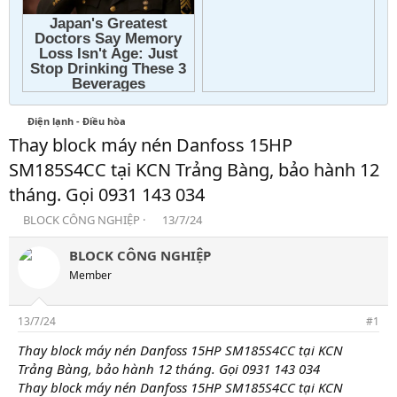
Điện lạnh - Điều hòa
Thay block máy nén Danfoss 15HP
SM185S4CC tại KCN Trảng Bàng, bảo hành 12
tháng. Gọi 0931 143 034
T
N
BLOCK CÔNG NGHIỆP
13/7/24
h
g
r
à
BLOCK CÔNG NGHIỆP
e
y
Member
a
g
d
ử
s
i
13/7/24
#1
t
a
Thay block máy nén Danfoss 15HP SM185S4CC tại KCN
r
Trảng Bàng, bảo hành 12 tháng. Gọi 0931 143 034
t
Thay block máy nén Danfoss 15HP SM185S4CC tại KCN
e