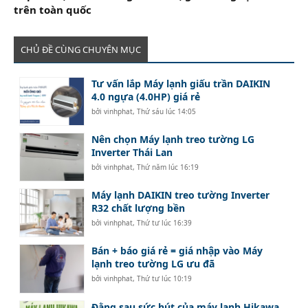
trên toàn quốc
CHỦ ĐỀ CÙNG CHUYÊN MỤC
Tư vấn lắp Máy lạnh giấu trần DAIKIN
4.0 ngựa (4.0HP) giá rẻ
bởi
vinhphat
,
Thứ sáu lúc 14:05
Nên chọn Máy lạnh treo tường LG
Inverter Thái Lan
bởi
vinhphat
,
Thứ năm lúc 16:19
Máy lạnh DAIKIN treo tường Inverter
R32 chất lượng bền
bởi
vinhphat
,
Thứ tư lúc 16:39
Bán + báo giá rẻ = giá nhập vào Máy
lạnh treo tường LG ưu đã
bởi
vinhphat
,
Thứ tư lúc 10:19
Đằng sau sức hút của máy lạnh Hikawa