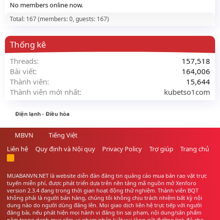
No members online now.
Total: 167 (members: 0, guests: 167)
Thống kê
Threads
157,518
Bài viết
164,006
Thành viên
15,644
Thành viên mới nhất
kubetso1com
Điện lạnh - Điều hòa
MBVN
Tiếng Việt
Liên hệ
Quy định và Nội quy
Privacy Policy
Trợ giúp
Trang chủ
R
S
S
MUABANVN.NET là website diễn đàn đăng tin quảng cáo
mua bán rao vặt
trực
tuyến miễn phí, được phát triển dựa trên nền tảng mã nguồn mở Xenforo
version 2.3.4 đang trong thời gian hoạt động thử nghiệm. Thành viên BQT
không phải là người bán hàng, chúng tôi không chịu trách nhiệm bất kỳ nội
dung nào do người dùng đăng lên. Mọi giao dịch liên hệ trực tiếp với người
đăng bài, nếu phát hiện mọi hành vi đăng tin sai phạm, nội dung/sản phẩm
nằm trong danh mục cấm, vi phạm pháp luật vui lòng gửi đường link đó cho