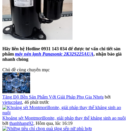
Hãy liên hệ Hotline 0931 143 034 để được tư vấn chi tiết sản
phẩm
máy nén lạnh Panasonic 2K32S225AUA
, nhận báo giá
nhanh chóng
Chủ đề cùng chuyên mục
Tăng Độ Bền Sản Phẩm Với Giải Pháp Phụ Gia Nhựa
bởi
vietucplast
,
46 phút trước
Khoáng sét Montmorillonite, giải pháp thay thế kháng sinh ao nuôi
bởi
thanhhang92
,
Hôm qua, lúc 16:19