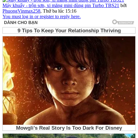
Máy khuấy - trộn sơn, xi măng mini dùng pin Turbo TBS21
bởi
PhuongVinmax258
,
Thứ ba lúc 15:16
You must log in or register to reply here.