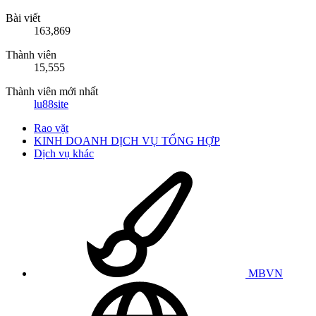
Bài viết
163,869
Thành viên
15,555
Thành viên mới nhất
lu88site
Rao vặt
KINH DOANH DỊCH VỤ TỔNG HỢP
Dịch vụ khác
MBVN