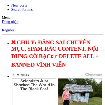
New posts
Search forums
Menu
Đăng nhập
Register
❌ CHÚ Ý: ĐĂNG SAI CHUYÊN
MỤC, SPAM RÁC CONTENT, NỘI
DUNG CỜ BẠC👉 DELETE ALL +
BANNED VĨNH VIỄN