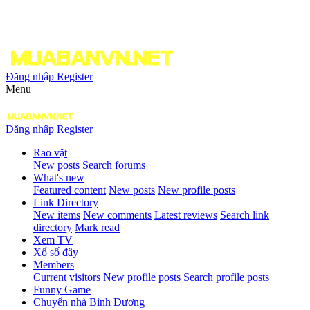
Đăng nhập
Register
Menu
Đăng nhập
Register
Rao vặt
New posts
Search forums
What's new
Featured content
New posts
New profile posts
Link Directory
New items
New comments
Latest reviews
Search link
directory
Mark read
Xem TV
Xổ số đây
Members
Current visitors
New profile posts
Search profile posts
Funny Game
Chuyển nhà Bình Dương