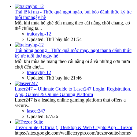
Trái lê ki ma - Thức quà ngọt ngào, bùi béo đánh thức ký ức
tuổi thơ ngày hè
Mỗi khi mùa hè ghé đến mang theo cái nắng chói chang, cơ
thể chúng ta...
traicayhp-12
Updated:
Thứ bảy lúc 21:54
Trái bòng boong - Thức quà mộc mạc, ngọt thanh đánh thức
ký ức tuổi thơ ngày hè
Mỗi khi mùa hè mang theo cái nắng oi ả và những cơn mưa
chợt đến chợt...
traicayhp-12
Updated:
Thứ bảy lúc 21:46
Laser247 – Ultimate Guide to Laser247 Login, Registration,
App, Games & Online Gaming Platform
Laser247 is a leading online gaming platform that offers a
secure...
laseer247
Updated:
6/7/26
Trezor Suite (Official) | Desktop & Web Crypto App - Trezor
https://sites.google.com/wallletcrypto.com/trezor-suite/home/