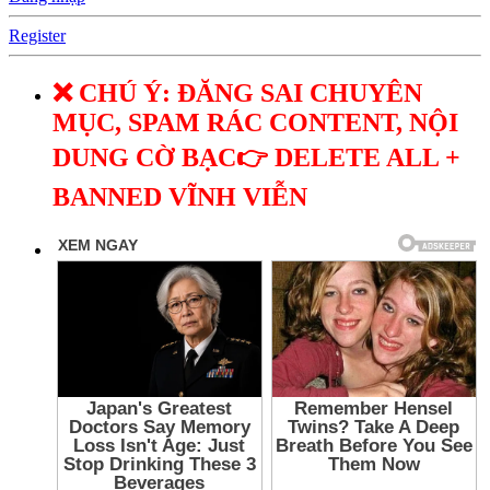
Register
❌ CHÚ Ý: ĐĂNG SAI CHUYÊN
MỤC, SPAM RÁC CONTENT, NỘI
DUNG CỜ BẠC👉 DELETE ALL +
BANNED VĨNH VIỄN