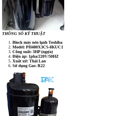
THÔNG SỐ KỸ THUẬT
Block máy nén lạnh Toshiba
Model: PH480X3CS-8KUC1
Công suất: 3HP (ngựa)
Điện áp: 1pha/220V/50HZ
Xuất xứ: Thái Lan
Sử dụng Gas: R22