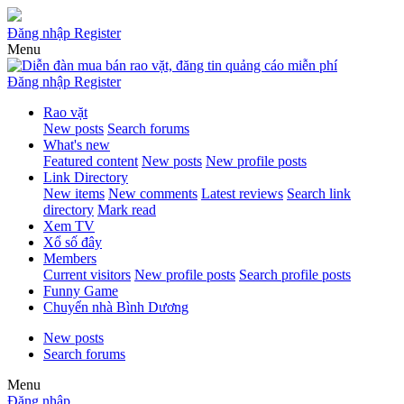
Đăng nhập
Register
Menu
Đăng nhập
Register
Rao vặt
New posts
Search forums
What's new
Featured content
New posts
New profile posts
Link Directory
New items
New comments
Latest reviews
Search link
directory
Mark read
Xem TV
Xổ số đây
Members
Current visitors
New profile posts
Search profile posts
Funny Game
Chuyển nhà Bình Dương
New posts
Search forums
Menu
Đăng nhập