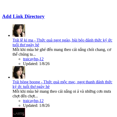
Add Link Directory
Trái lê ki ma - Thức quà ngọt ngào, bùi béo đánh thức ký ức
tuổi thơ ngày hè
Mỗi khi mùa hè ghé đến mang theo cái nắng chói chang, cơ
thể chúng ta...
traicayhp-12
Updated:
1/8/26
Trái bòng boong - Thức quà mộc mạc, ngọt thanh đánh thức
ký ức tuổi thơ ngày hè
Mỗi khi mùa hè mang theo cái nắng oi ả và những cơn mưa
chợt đến chợt...
traicayhp-12
Updated:
1/8/26