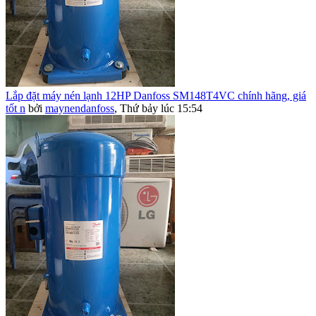
Lắp đặt máy nén lạnh 12HP Danfoss SM148T4VC chính hãng, giá
tốt n
bởi
maynendanfoss
,
Thứ bảy lúc 15:54