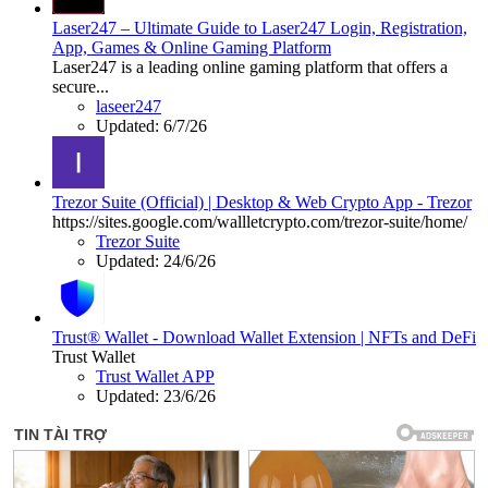
Laser247 – Ultimate Guide to Laser247 Login, Registration,
App, Games & Online Gaming Platform
Laser247 is a leading online gaming platform that offers a
secure...
laseer247
Updated:
6/7/26
Trezor Suite (Official) | Desktop & Web Crypto App - Trezor
https://sites.google.com/wallletcrypto.com/trezor-suite/home/
Trezor Suite
Updated:
24/6/26
Trust® Wallet - Download Wallet Extension | NFTs and DeFi
Trust Wallet
Trust Wallet APP
Updated:
23/6/26