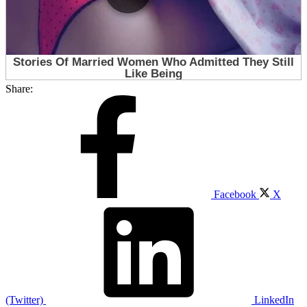
Share:
Facebook
X
(Twitter)
LinkedIn