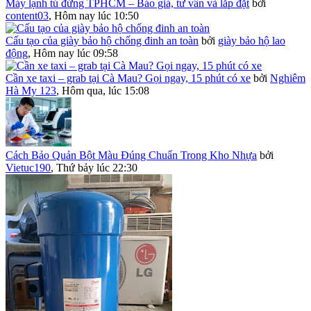
Máy lạnh tủ đứng TPHCM – Báo giá, tư vấn và lắp đặt
bởi
content03
,
Hôm nay lúc 10:50
Cấu tạo của giày bảo hộ chống đinh an toàn
bởi
giày bảo hộ lao
động
,
Hôm nay lúc 09:58
Cần xe taxi – grab tại Cà Mau? Gọi ngay, 15 phút có xe
bởi
Nghiêm
Hà My 123
,
Hôm qua, lúc 15:08
Cách Bảo Quản Bột Màu Đúng Chuẩn Trong Kho Nhựa
bởi
Vietuc190
,
Thứ bảy lúc 22:30