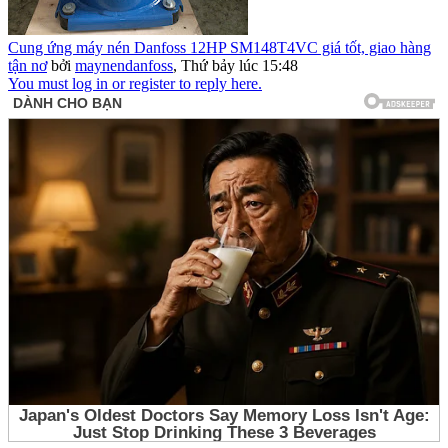
Cung ứng máy nén Danfoss 12HP SM148T4VC giá tốt, giao hàng
tận nơ
bởi
maynendanfoss
,
Thứ bảy lúc 15:48
You must log in or register to reply here.