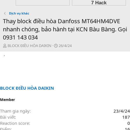
Dịch vụ khác
Thay block điều hòa Danfoss MT64HM4DVE
nhanh chóng, bảo hành tại KCN Bàu Bàng. Gọi
0931 143 034
T
N
BLOCK ĐIỀU HÒA DAIKIN
26/4/24
h
g
r
à
e
y
a
g
d
ử
s
i
t
a
BLOCK ĐIỀU HÒA DAIKIN
r
t
Member
e
r
Tham gia ngày
23/4/24
Bài viết
187
Reaction score
0
Điểm
16