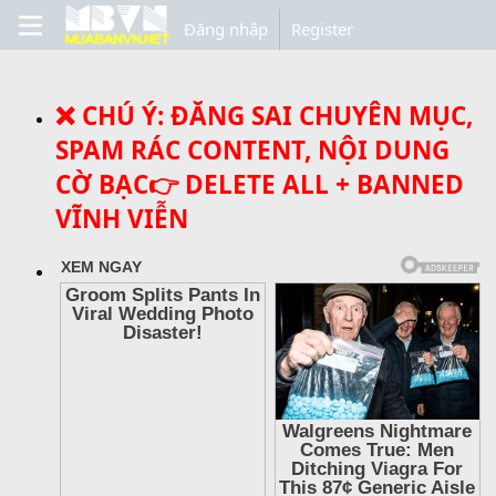
Đăng nhập
Register
❌ CHÚ Ý: ĐĂNG SAI CHUYÊN MỤC,
SPAM RÁC CONTENT, NỘI DUNG
CỜ BẠC👉 DELETE ALL + BANNED
VĨNH VIỄN