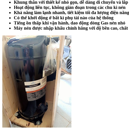
Khung thân với thiết kế nhỏ gọn, dễ dàng di chuyển và lắp 
Hoạt động liên tục, không gián đoạn trong các chu kì nén
Khả năng làm lạnh nhanh, tiết kiệm tối đa lượng điện năng
Có thể khởi động ở bất kì phụ tải nào của hệ thống
Tiếng ồn thấp khi vận hành, dao động dòng Gas nén nhỏ
Máy nén được nhập khẩu chính hãng với độ bền cao, chất 