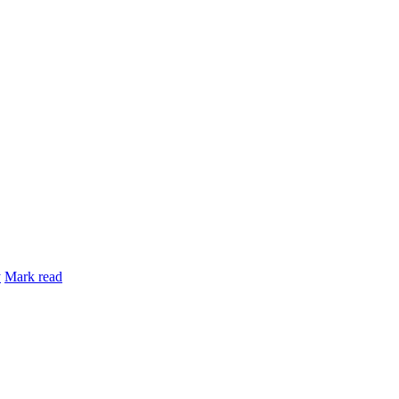
y
Mark read