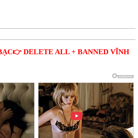
BẠC👉 DELETE ALL + BANNED VĨNH