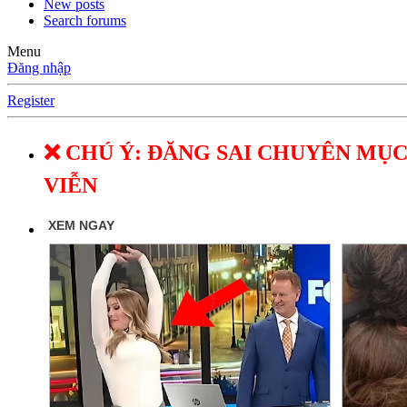
New posts
Search forums
Menu
Đăng nhập
Register
❌ CHÚ Ý: ĐĂNG SAI CHUYÊN MỤC
VIỄN