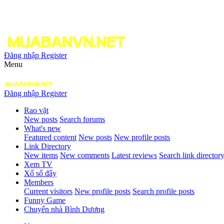
Đăng nhập
Register
Menu
Đăng nhập
Register
Rao vặt
New posts
Search forums
What's new
Featured content
New posts
New profile posts
Link Directory
New items
New comments
Latest reviews
Search link director
Xem TV
Xổ số đây
Members
Current visitors
New profile posts
Search profile posts
Funny Game
Chuyển nhà Bình Dương