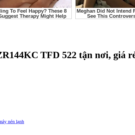
ZR144KC TFD 522 tận nơi, giá rẻ
máy nén lạnh