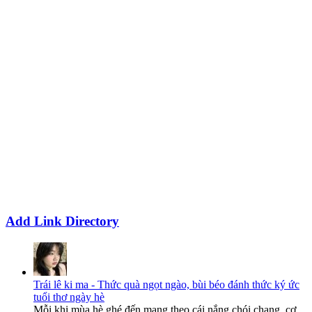
Add Link Directory
Trái lê ki ma - Thức quà ngọt ngào, bùi béo đánh thức ký ức
tuổi thơ ngày hè
Mỗi khi mùa hè ghé đến mang theo cái nắng chói chang, cơ