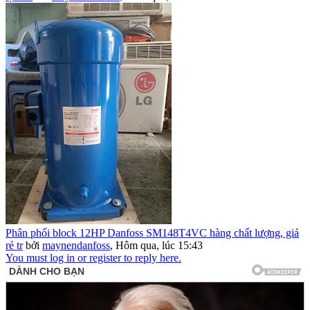
Phân phối block 12HP Danfoss SM148T4VC hàng chất lượng, giá
rẻ tr
bởi
maynendanfoss
,
Hôm qua, lúc 15:43
You must log in or register to reply here.