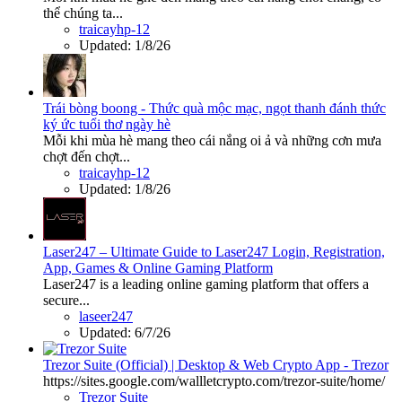
thể chúng ta...
traicayhp-12
Updated:
1/8/26
Trái bòng boong - Thức quà mộc mạc, ngọt thanh đánh thức
ký ức tuổi thơ ngày hè
Mỗi khi mùa hè mang theo cái nắng oi ả và những cơn mưa
chợt đến chợt...
traicayhp-12
Updated:
1/8/26
Laser247 – Ultimate Guide to Laser247 Login, Registration,
App, Games & Online Gaming Platform
Laser247 is a leading online gaming platform that offers a
secure...
laseer247
Updated:
6/7/26
Trezor Suite (Official) | Desktop & Web Crypto App - Trezor
https://sites.google.com/wallletcrypto.com/trezor-suite/home/
Trezor Suite