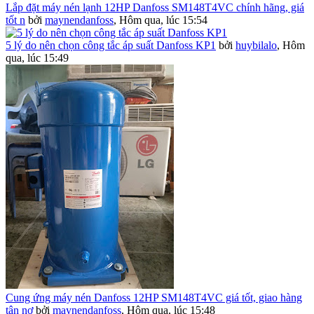
Lắp đặt máy nén lạnh 12HP Danfoss SM148T4VC chính hãng, giá
tốt n
bởi
maynendanfoss
,
Hôm qua, lúc 15:54
5 lý do nên chọn công tắc áp suất Danfoss KP1
bởi
huybilalo
,
Hôm
qua, lúc 15:49
Cung ứng máy nén Danfoss 12HP SM148T4VC giá tốt, giao hàng
tận nơ
bởi
maynendanfoss
,
Hôm qua, lúc 15:48