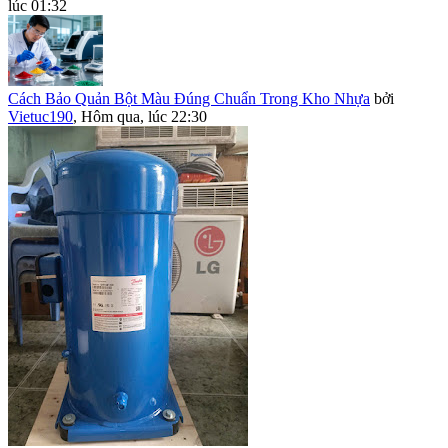
lúc 01:32
Cách Bảo Quản Bột Màu Đúng Chuẩn Trong Kho Nhựa
bởi
Vietuc190
,
Hôm qua, lúc 22:30