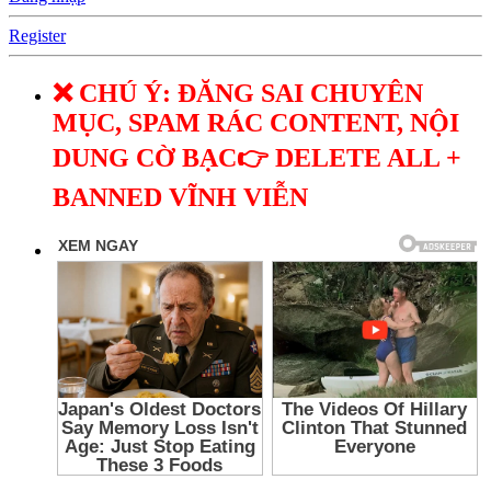
Register
❌ CHÚ Ý: ĐĂNG SAI CHUYÊN
MỤC, SPAM RÁC CONTENT, NỘI
DUNG CỜ BẠC👉 DELETE ALL +
BANNED VĨNH VIỄN