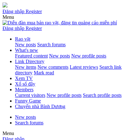
Đăng nhập
Register
Menu
Đăng nhập
Register
Rao vặt
New posts
Search forums
What's new
Featured content
New posts
New profile posts
Link Directory
New items
New comments
Latest reviews
Search link
directory
Mark read
Xem TV
Xổ số đây
Members
Current visitors
New profile posts
Search profile posts
Funny Game
Chuyển nhà Bình Dương
New posts
Search forums
Menu
Đăng nhập