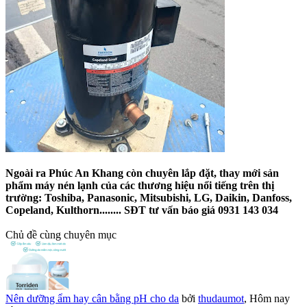
Ngoài ra Phúc An Khang còn chuyên lắp đặt, thay mới sản
phẩm máy nén lạnh của các thương hiệu nổi tiếng trên thị
trường: Toshiba, Panasonic, Mitsubishi, LG, Daikin, Danfoss,
Copeland, Kulthorn........ SĐT tư vấn báo giá 0931 143 034
Chủ đề cùng chuyên mục
Nên dưỡng ẩm hay cân bằng pH cho da
bởi
thudaumot
,
Hôm nay