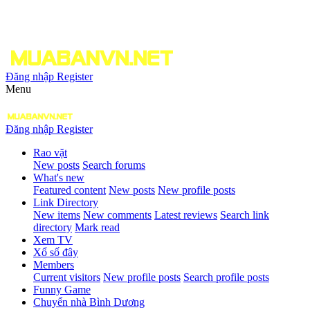
Đăng nhập
Register
Menu
Đăng nhập
Register
Rao vặt
New posts
Search forums
What's new
Featured content
New posts
New profile posts
Link Directory
New items
New comments
Latest reviews
Search link
directory
Mark read
Xem TV
Xổ số đây
Members
Current visitors
New profile posts
Search profile posts
Funny Game
Chuyển nhà Bình Dương