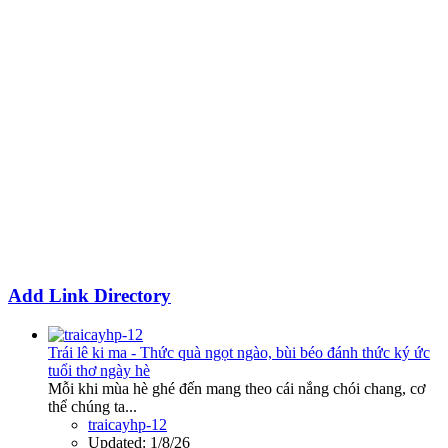
Add Link Directory
Trái lê ki ma - Thức quà ngọt ngào, bùi béo đánh thức ký ức
tuổi thơ ngày hè
Mỗi khi mùa hè ghé đến mang theo cái nắng chói chang, cơ
thể chúng ta...
traicayhp-12
Updated:
1/8/26