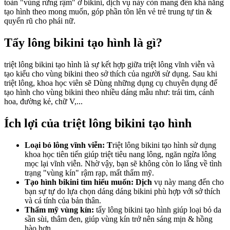
toàn "vùng rừng rậm" ở bikini, dịch vụ này còn mang đến khả năng
tạo hình theo mong muốn, góp phần tôn lên vẻ trẻ trung tự tin &
quyến rũ cho phái nữ.
Tẩy lông bikini tạo hình là gì?
triệt lông bikini tạo hình là sự kết hợp giữa triệt lông vĩnh viễn và
tạo kiểu cho vùng bikini theo sở thích của người sử dụng. Sau khi
triệt lông, khoa học viên sẽ Dùng những dụng cụ chuyên dụng để
tạo hình cho vùng bikini theo nhiều dáng mẫu như: trái tim, cánh
hoa, đường kẻ, chữ V,...
Ích lợi của triệt lông bikini tạo hình
Loại bỏ lông vĩnh viễn: T
riệt lông bikini tạo hình sử dụng
khoa học tiên tiến giúp triệt tiêu nang lông, ngăn ngừa lông
mọc lại vĩnh viễn. Nhờ vậy, bạn sẽ không còn lo lắng về tình
trạng "vùng kín" rậm rạp, mất thẩm mỹ.
Tạo hình bikini tìm hiểu muốn: Dịch
vụ này mang đến cho
bạn sự tự do lựa chọn dáng dáng bikini phù hợp với sở thích
và cá tính của bản thân.
Thẩm mỹ vùng kín:
tẩy lông bikini tạo hình giúp loại bỏ da
sần sùi, thâm đen, giúp vùng kín trở nên sáng mịn & hồng
hào hơn.