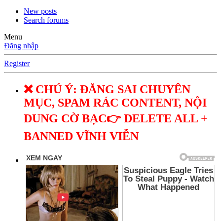
New posts
Search forums
Menu
Đăng nhập
Register
❌ CHÚ Ý: ĐĂNG SAI CHUYÊN
MỤC, SPAM RÁC CONTENT, NỘI
DUNG CỜ BẠC👉 DELETE ALL +
BANNED VĨNH VIỄN