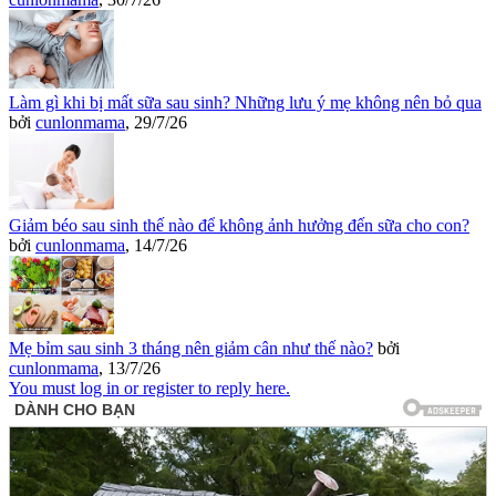
Làm gì khi bị mất sữa sau sinh? Những lưu ý mẹ không nên bỏ qua
bởi
cunlonmama
,
29/7/26
Giảm béo sau sinh thế nào để không ảnh hưởng đến sữa cho con?
bởi
cunlonmama
,
14/7/26
Mẹ bỉm sau sinh 3 tháng nên giảm cân như thế nào?
bởi
cunlonmama
,
13/7/26
You must log in or register to reply here.