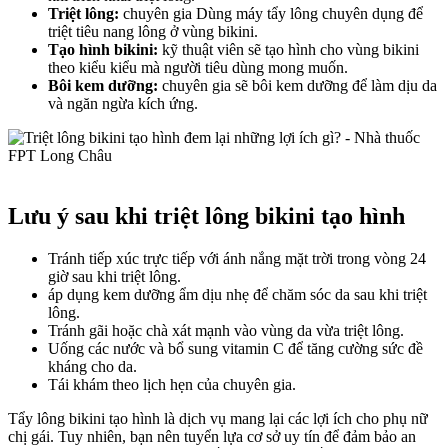
Triệt lông:
chuyên gia Dùng máy tẩy lông chuyên dụng để
triệt tiêu nang lông ở vùng bikini.
Tạo hình bikini:
kỹ thuật viên sẽ tạo hình cho vùng bikini
theo kiểu kiểu mà người tiêu dùng mong muốn.
Bôi kem dưỡng:
chuyên gia sẽ bôi kem dưỡng để làm dịu da
và ngăn ngừa kích ứng.
Lưu ý sau khi triệt lông bikini tạo hình
Tránh tiếp xúc trực tiếp với ánh nắng mặt trời trong vòng 24
giờ sau khi triệt lông.
áp dụng kem dưỡng ẩm dịu nhẹ để chăm sóc da sau khi triệt
lông.
Tránh gãi hoặc chà xát mạnh vào vùng da vừa triệt lông.
Uống các nước và bổ sung vitamin C để tăng cường sức đề
kháng cho da.
Tái khám theo lịch hẹn của chuyên gia.
Tẩy lông bikini tạo hình là dịch vụ mang lại các lợi ích cho phụ nữ
chị gái. Tuy nhiên, bạn nên tuyển lựa cơ sở uy tín để đảm bảo an