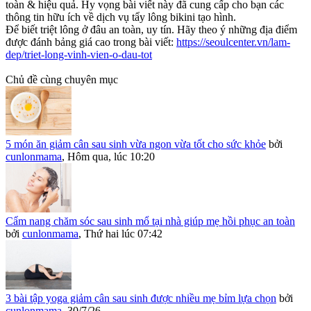
toàn & hiệu quả. Hy vọng bài viết này đã cung cấp cho bạn các
thông tin hữu ích về dịch vụ tẩy lông bikini tạo hình.
Để biết triệt lông ở đâu an toàn, uy tín. Hãy theo ý những địa điểm
được đánh bảng giá cao trong bài viết:
https://seoulcenter.vn/lam-
dep/triet-long-vinh-vien-o-dau-tot
Chủ đề cùng chuyên mục
5 món ăn giảm cân sau sinh vừa ngon vừa tốt cho sức khỏe
bởi
cunlonmama
,
Hôm qua, lúc 10:20
Cẩm nang chăm sóc sau sinh mổ tại nhà giúp mẹ hồi phục an toàn
bởi
cunlonmama
,
Thứ hai lúc 07:42
3 bài tập yoga giảm cân sau sinh được nhiều mẹ bỉm lựa chọn
bởi
cunlonmama
,
30/7/26