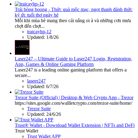
Trái bòng boong - Thức quà mộc mạc, ngọt thanh đánh thức
ký ức tuổi thơ ngày hè
Mỗi khi mùa hè mang theo cái nắng oi ả và những cơn mưa
chợt đến chợt...
traicayhp-12
Updated:
1/8/26
Laser247 – Ultimate Guide to Laser247 Login, Registration,
App, Games & Online Gaming Platform
Laser247 is a leading online gaming platform that offers a
secure...
laseer247
Updated:
6/7/26
Trezor Suite (Official) | Desktop & Web Crypto App - Trezor
https://sites.google.com/wallletcrypto.com/trezor-suite/home/
Trezor Suite
Updated:
24/6/26
Trust® Wallet - Download Wallet Extension | NFTs and DeFi
Trust Wallet
Trust Wallet APP