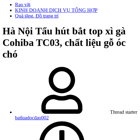
Rao vặt
KINH DOANH DỊCH VỤ TỔNG HỢP
Quà tặng, Đồ trang trí
Hà Nội
Tẩu hút bắt top xì gà
Cohiba TC03, chất liệu gỗ óc
chó
Thread starter
batluadocdao002