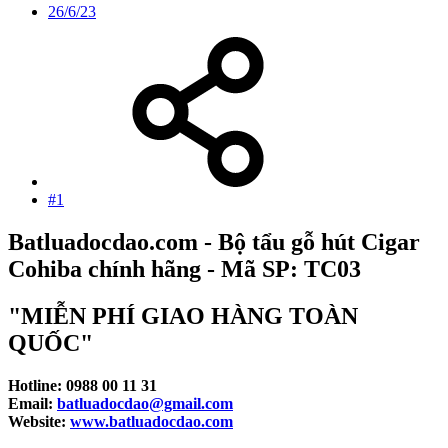
26/6/23
#1
Batluadocdao.com - Bộ tẩu g
ỗ
h
út
Cigar
Cohiba chính hãng - Mã SP: TC03
"MIỄN PHÍ GIAO HÀNG TOÀN
QUỐC"
Hotline: 0988 00 11 31
Email:
batluadocdao@gmail.com
Website:
www.batluadocdao.com