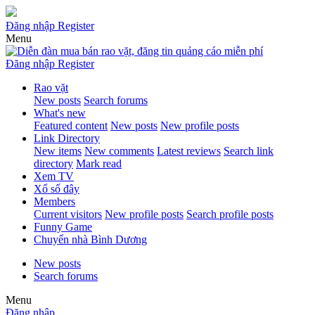
Đăng nhập
Register
Menu
Đăng nhập
Register
Rao vặt
New posts
Search forums
What's new
Featured content
New posts
New profile posts
Link Directory
New items
New comments
Latest reviews
Search link
directory
Mark read
Xem TV
Xổ số đây
Members
Current visitors
New profile posts
Search profile posts
Funny Game
Chuyển nhà Bình Dương
New posts
Search forums
Menu
Đăng nhập