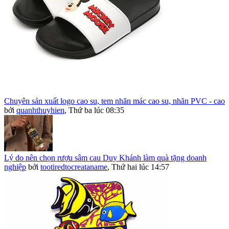
Chuyên sản xuất logo cao su, tem nhãn mác cao su, nhãn PVC - cao
bởi
quanhthuyhien
,
Thứ ba lúc 08:35
Lý do nên chọn rượu sâm cau Duy Khánh làm quà tặng doanh
nghiệp
bởi
tootiredtocreataname
,
Thứ hai lúc 14:57