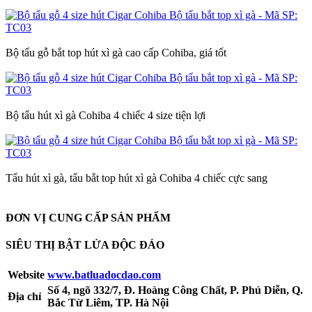
Bộ tẩu gỗ bắt top hút xì gà cao cấp Cohiba, giá tốt
Bộ tẩu hút xì gà Cohiba 4 chiếc 4 size tiện lợi
Tẩu hút xì gà, tẩu bắt top hút xì gà Cohiba 4 chiếc cực sang
ĐƠN VỊ CUNG CẤP SẢN PHẨM
SIÊU THỊ BẬT LỬA ĐỘC ĐÁO
Website
www.batluadocdao.com
Số 4, ngõ 332/7, Đ. Hoàng Công Chất, P. Phú Diễn, Q.
Địa chỉ
Bắc Từ Liêm, TP. Hà Nội