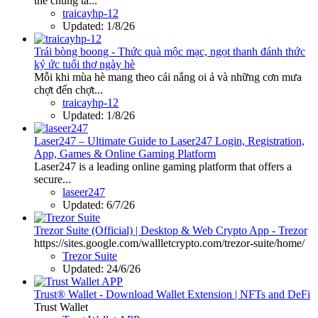
thể chúng ta...
traicayhp-12
Updated:
1/8/26
Trái bòng boong - Thức quà mộc mạc, ngọt thanh đánh thức
ký ức tuổi thơ ngày hè
Mỗi khi mùa hè mang theo cái nắng oi ả và những cơn mưa
chợt đến chợt...
traicayhp-12
Updated:
1/8/26
Laser247 – Ultimate Guide to Laser247 Login, Registration,
App, Games & Online Gaming Platform
Laser247 is a leading online gaming platform that offers a
secure...
laseer247
Updated:
6/7/26
Trezor Suite (Official) | Desktop & Web Crypto App - Trezor
https://sites.google.com/wallletcrypto.com/trezor-suite/home/
Trezor Suite
Updated:
24/6/26
Trust® Wallet - Download Wallet Extension | NFTs and DeFi
Trust Wallet