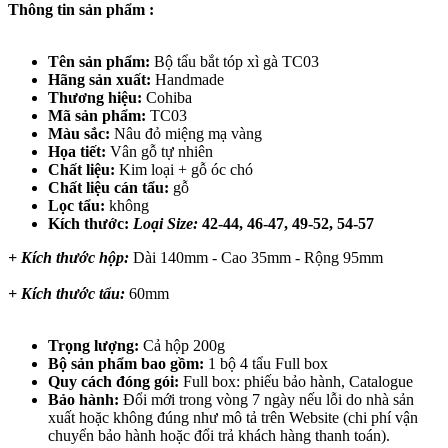
Thông tin sản phẩm :
Tên sản phẩm:
Bộ tẩu bắt tóp xì gà TC03
Hãng sản xuất:
Handmade
Thương hiệu:
Cohiba
Mã sản phẩm:
TC03
Màu sắc:
Nâu đỏ miệng mạ vàng
Họa tiết:
Vân gỗ tự nhiên
Chất liệu:
Kim loại + gỗ óc chó
Chất liệu cán tẩu:
gỗ
Lọc tẩu:
không
Kích thước:
Loại Size:
42-44, 46-47, 49-52, 54-57
+ Kích thước hộp:
Dài 140mm - Cao 35mm - Rộng 95mm
+ Kích thước tẩu:
60mm
Trọng lượng:
Cả hộp 200g
Bộ sản phẩm bao gồm:
1 bộ 4 tẩu Full box
Quy cách đóng gói:
Full box: phiếu bảo hành, Catalogue
Bảo hành:
Đổi mới trong vòng 7 ngày nếu lỗi do nhà sản
xuất hoặc không đúng như mô tả trên Website (chi phí vận
chuyển bảo hành hoặc đổi trả khách hàng thanh toán).