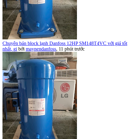
Chuyên bán block lạnh Danfoss 12HP SM148T4VC với giá tốt
nhất, gi
bởi
maynendanfoss
,
11 phút trước