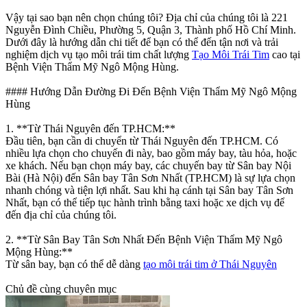
Vậy tại sao bạn nên chọn chúng tôi? Địa chỉ của chúng tôi là 221
Nguyễn Đình Chiều, Phường 5, Quận 3, Thành phố Hồ Chí Minh.
Dưới đây là hướng dẫn chi tiết để bạn có thể đến tận nơi và trải
nghiệm dịch vụ tạo môi trái tim chất lượng
Tạo Môi Trái Tim
cao tại
Bệnh Viện Thẩm Mỹ Ngô Mộng Hùng.
#### Hướng Dẫn Đường Đi Đến Bệnh Viện Thẩm Mỹ Ngô Mộng
Hùng
1. **Từ Thái Nguyên đến TP.HCM:**
Đầu tiên, bạn cần di chuyển từ Thái Nguyên đến TP.HCM. Có
nhiều lựa chọn cho chuyến đi này, bao gồm máy bay, tàu hỏa, hoặc
xe khách. Nếu bạn chọn máy bay, các chuyến bay từ Sân bay Nội
Bài (Hà Nội) đến Sân bay Tân Sơn Nhất (TP.HCM) là sự lựa chọn
nhanh chóng và tiện lợi nhất. Sau khi hạ cánh tại Sân bay Tân Sơn
Nhất, bạn có thể tiếp tục hành trình bằng taxi hoặc xe dịch vụ để
đến địa chỉ của chúng tôi.
2. **Từ Sân Bay Tân Sơn Nhất Đến Bệnh Viện Thẩm Mỹ Ngô
Mộng Hùng:**
Từ sân bay, bạn có thể dễ dàng
tạo môi trái tim ở Thái Nguyên
Chủ đề cùng chuyên mục