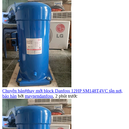
Chuyên bán#thay mới block Danfoss 12HP SM148T4VC tận nơi,
bảo hàn
bởi
maynendanfoss
,
2 phút trước