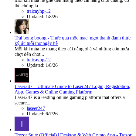
Mỗi khi mùa hè ghé đến mang theo cái nắng chói chang, cơ
thể chúng ta...
traicayhp-12
Updated:
1/8/26
Trái bòng boong - Thức quà mộc mạc, ngọt thanh đánh thức
ký ức tuổi thơ ngày hè
Mỗi khi mùa hè mang theo cái nắng oi ả và những cơn mưa
chợt đến chợt...
traicayhp-12
Updated:
1/8/26
Laser247 – Ultimate Guide to Laser247 Login, Registration,
App, Games & Online Gaming Platform
Laser247 is a leading online gaming platform that offers a
secure...
laseer247
Updated:
6/7/26
Trezor Suite (Official) | Desktop & Web Crypto App - Trezor