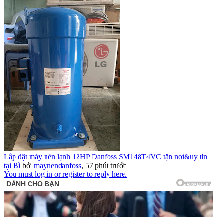
Lắp đặt máy nén lạnh 12HP Danfoss SM148T4VC tận nơi&uy tín
tại Bì
bởi
maynendanfoss
,
57 phút trước
You must log in or register to reply here.