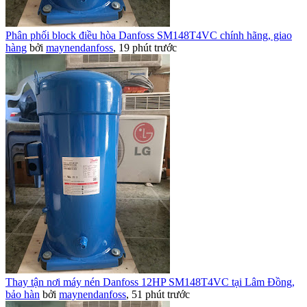
Phân phối block điều hòa Danfoss SM148T4VC chính hãng, giao
hàng
bởi
maynendanfoss
,
19 phút trước
Thay tận nơi máy nén Danfoss 12HP SM148T4VC tại Lâm Đồng,
bảo hàn
bởi
maynendanfoss
,
51 phút trước