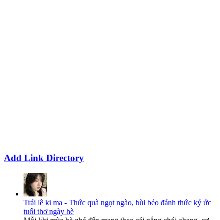
Add Link Directory
Trái lê ki ma - Thức quà ngọt ngào, bùi béo đánh thức ký ức
tuổi thơ ngày hè