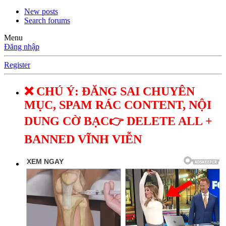
New posts
Search forums
Menu
Đăng nhập
Register
❌ CHÚ Ý: ĐĂNG SAI CHUYÊN
MỤC, SPAM RÁC CONTENT, NỘI
DUNG CỜ BẠC👉 DELETE ALL +
BANNED VĨNH VIỄN