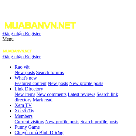
Đăng nhập
Register
Menu
Đăng nhập
Register
Rao vặt
New posts
Search forums
What's new
Featured content
New posts
New profile posts
Link Directory
New items
New comments
Latest reviews
Search link
directory
Mark read
Xem TV
Xổ số đây
Members
Current visitors
New profile posts
Search profile posts
Funny Game
Chuyển nhà Bình Dương