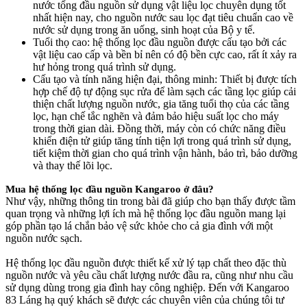
nước tổng đầu nguồn sử dụng vật liệu lọc chuyên dụng tốt
nhất hiện nay, cho nguồn nước sau lọc đạt tiêu chuẩn cao về
nước sử dụng trong ăn uống, sinh hoạt của Bộ y tế.
Tuổi thọ cao: hệ thống lọc đầu nguồn được cấu tạo bởi các
vật liệu cao cấp và bền bỉ nên có độ bền cực cao, rất ít xảy ra
hư hỏng trong quá trình sử dụng.
Cấu tạo và tính năng hiện đại, thông minh: Thiết bị được tích
hợp chế độ tự động sục rửa để làm sạch các tầng lọc giúp cải
thiện chất lượng nguồn nước, gia tăng tuổi thọ của các tầng
lọc, hạn chế tắc nghẽn và đảm bảo hiệu suất lọc cho máy
trong thời gian dài. Đồng thời, máy còn có chức năng điều
khiển điện tử giúp tăng tính tiện lợi trong quá trình sử dụng,
tiết kiệm thời gian cho quá trình vận hành, bảo trì, bảo dưỡng
và thay thế lõi lọc.
Mua hệ thống lọc đầu nguồn Kangaroo ở đâu?
Như vậy, những thông tin trong bài đã giúp cho bạn thấy được tầm
quan trọng và những lợi ích mà hệ thống lọc đầu nguồn mang lại
góp phần tạo lá chắn bảo vệ sức khỏe cho cả gia đình với một
nguồn nước sạch.
Hệ thống lọc đầu nguồn được thiết kế xử lý tạp chất theo đặc thù
nguồn nước và yêu cầu chất lượng nước đầu ra, cũng như nhu cầu
sử dụng dùng trong gia đình hay công nghiệp. Đến với Kangaroo
83 Láng hạ quý khách sẽ được các chuyên viên của chúng tôi tư