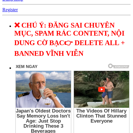
Register
❌ CHÚ Ý: ĐĂNG SAI CHUYÊN
MỤC, SPAM RÁC CONTENT, NỘI
DUNG CỜ BẠC👉 DELETE ALL +
BANNED VĨNH VIỄN