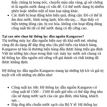
thấy chúng bị bong tróc, chuyển màu nâu vàng, gỉ sét chứng
tỏ là nguồn nước đang có vấn đề. Có thể nước đang bị nhiễm
phèn hoặc nhiễm một số kim loại nặng khác.
Các thiết bị hoạt động kém hiệu quả, đóng cặn: Đó có thể là
ấm đun nước, bình nóng lạnh, bồn rửa tay,… Bạn thấy có
hiện tượng đóng cặn, bị oxi hóa, không còn hoạt động đúng
công suất thì rất có thể nước đang có độ cứng cao.
Tại sao nên chọn hệ thống lọc đầu nguồn Kangaroo?
Thị trường máy lọc đầu nguồn hiện nay dù khá mới mẻ, nhưng
cũng đủ đa dạng để đáp ứng nhu cầu phổ biến của khách hàng.
Kangaroo tự hào là thương hiệu hàng đầu được hàng triệu gia đình
Việt tin tưởng lựa chọn trong lĩnh vực máy lọc nước nói chung và
hệ thống lọc đầu nguồn nói riêng với giá thành và chất lượng đã
được khẳng định.
Hệ thông lọc đầu nguồn Kangaroo mang lại những lợi ích và giá trị
tuyệt vời với những ưu điểm như:
Công suất lọc lớn: Hệ thông lọc đầu nguồn Kangaroo có
công suất từ 1500 – 1500 lít mỗi giờ nên có thể đáp ứng nhu
cầu sử dụng nước sạch của các gia đình, nhà hàng, khách
sạn…
Đáp ứng tiêu chuẩn nước sạch của Bộ Y tế: Hệ thống lọc