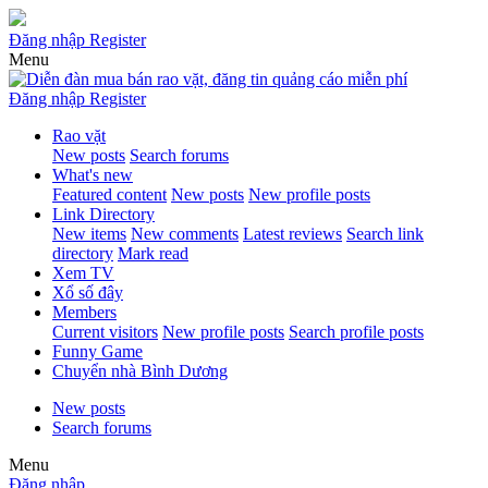
Đăng nhập
Register
Menu
Đăng nhập
Register
Rao vặt
New posts
Search forums
What's new
Featured content
New posts
New profile posts
Link Directory
New items
New comments
Latest reviews
Search link
directory
Mark read
Xem TV
Xổ số đây
Members
Current visitors
New profile posts
Search profile posts
Funny Game
Chuyển nhà Bình Dương
New posts
Search forums
Menu
Đăng nhập