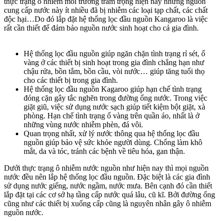
thực trạng ô nhiễm môi trường trầm trọng hiện nay những nguồn
cung cấp nước này ít nhiều đã bị nhiễm các loại tạp chất, các chất
độc hại…Do đó lắp đặt hệ thống lọc đầu nguồn Kangaroo là việc
rất cần thiết để đảm bảo nguồn nước sinh hoạt cho cả gia đình.
Hệ thống lọc đầu nguồn giúp ngăn chặn tình trạng rỉ sét, ố
vàng ở các thiết bị sinh hoạt trong gia đình chẳng hạn như
chậu rửa, bồn tắm, bồn cầu, vòi nước… giúp tăng tuổi thọ
cho các thiết bị trong gia đình.
Hệ thống lọc đầu nguồn Kagaroo giúp hạn chế tình trạng
đóng cặn gây tắc nghẽn trong đường ống nước. Trong việc
giặt giũ, việc sử dụng nước sạch giúp tiết kiệm bột giặt, xà
phòng. Hạn chế tình trạng ố vàng trên quần áo, nhất là ở
những vùng nước nhiễm phèn, đá vôi.
Quan trọng nhất, xử lý nước thông qua hệ thống lọc đầu
nguồn giúp bảo vệ sức khỏe người dùng. Chống làm khô
mắt, da và tóc, tránh các bệnh về tiêu hóa, gan thận.
Dưới thực trạng ô nhiễm nước nguồn như hiện nay thì mọi nguồn
nước đều nên lắp hệ thống lọc đầu nguồn. Đặc biệt là các gia đình
sử dụng nước giếng, nước ngầm, nước mưa. Bên cạnh đó cần thiết
lắp đặt tại các cơ sở hạ tầng cấp nước quá lâu, cũ kĩ. Bởi đường ống
cũng như các thiết bị xuống cấp cũng là nguyên nhân gây ô nhiễm
nguồn nước.