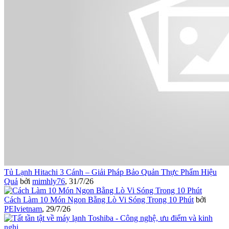
Tủ Lạnh Hitachi 3 Cánh – Giải Pháp Bảo Quản Thực Phẩm Hiệu
Quả
bởi
mimhly76
,
31/7/26
Cách Làm 10 Món Ngon Bằng Lò Vi Sóng Trong 10 Phút
bởi
PEIvietnam
,
29/7/26