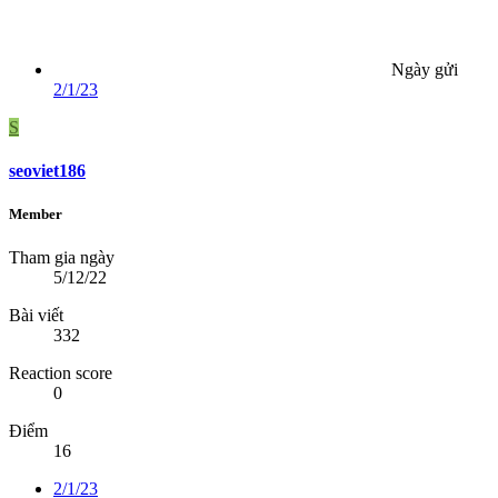
Ngày gửi
2/1/23
S
seoviet186
Member
Tham gia ngày
5/12/22
Bài viết
332
Reaction score
0
Điểm
16
2/1/23