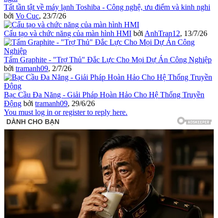
Tất tần tật về máy lạnh Toshiba - Công nghệ, ưu điểm và kinh nghi
bởi
Vo Cuc
,
23/7/26
Cấu tạo và chức năng của màn hình HMI
bởi
AnhTran12
,
13/7/26
Tấm Graphite - "Trợ Thủ" Đắc Lực Cho Mọi Dự Án Công Nghiệp
bởi
tramanh09
,
2/7/26
Bạc Cầu Đa Năng - Giải Pháp Hoàn Hảo Cho Hệ Thống Truyền
Động
bởi
tramanh09
,
29/6/26
You must log in or register to reply here.