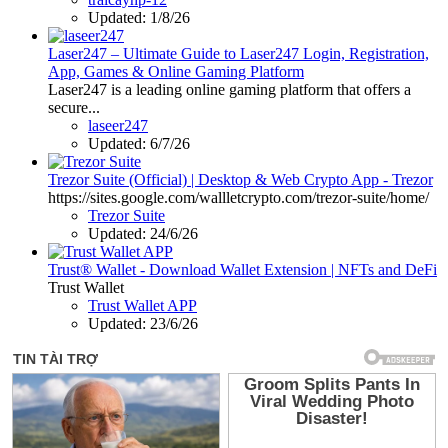
Updated:
1/8/26
Laser247 – Ultimate Guide to Laser247 Login, Registration,
App, Games & Online Gaming Platform
Laser247 is a leading online gaming platform that offers a
secure...
laseer247
Updated:
6/7/26
Trezor Suite (Official) | Desktop & Web Crypto App - Trezor
https://sites.google.com/wallletcrypto.com/trezor-suite/home/
Trezor Suite
Updated:
24/6/26
Trust® Wallet - Download Wallet Extension | NFTs and DeFi
Trust Wallet
Trust Wallet APP
Updated:
23/6/26