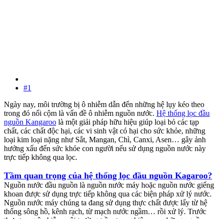
#1
Ngày nay, môi trường bị ô nhiễm dẫn đến những hệ lụy kéo theo
trong đó nổi cộm là vấn đề ô nhiễm nguồn nước.
Hệ thống lọc đầu
nguồn Kangaroo
là một giải pháp hữu hiệu giúp loại bỏ các tạp
chất, các chất độc hại, các vi sinh vật có hại cho sức khỏe, những
loại kim loại nặng như Sắt, Mangan, Chì, Canxi, Asen… gây ảnh
hưởng xấu đến sức khỏe con người nếu sử dụng nguồn nước này
trực tiếp không qua lọc.
Tầm quan trọng của hệ thống lọc đầu nguồn Kagaroo?
Nguồn nước đầu nguồn là nguồn nước máy hoặc nguồn nước giếng
khoan được sử dụng trực tiếp không qua các biện pháp xử lý nước.
Nguồn nước máy chúng ta đang sử dụng thực chất được lấy từ hệ
thống sông hồ, kênh rạch, từ mạch nước ngầm… rồi xử lý. Trước