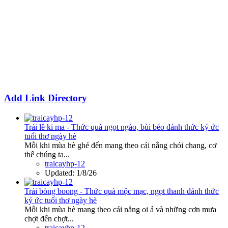
Add Link Directory
Trái lê ki ma - Thức quà ngọt ngào, bùi béo đánh thức ký ức
tuổi thơ ngày hè
Mỗi khi mùa hè ghé đến mang theo cái nắng chói chang, cơ
thể chúng ta...
traicayhp-12
Updated:
1/8/26
Trái bòng boong - Thức quà mộc mạc, ngọt thanh đánh thức
ký ức tuổi thơ ngày hè
Mỗi khi mùa hè mang theo cái nắng oi ả và những cơn mưa
chợt đến chợt...
traicayhp-12