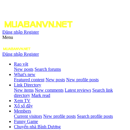
Đăng nhập
Register
Menu
Đăng nhập
Register
Rao vặt
New posts
Search forums
What's new
Featured content
New posts
New profile posts
Link Directory
New items
New comments
Latest reviews
Search link
directory
Mark read
Xem TV
Xổ số đây
Members
Current visitors
New profile posts
Search profile posts
Funny Game
Chuyển nhà Bình Dương