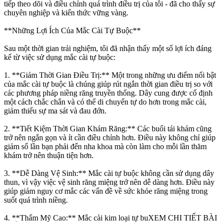
tiếp theo dõi và điều chỉnh quá trình điều trị của tôi - đã cho thấy sự
chuyên nghiệp và kiến thức vững vàng.
**Những Lợi Ích Của Mắc Cài Tự Buộc**
Sau một thời gian trải nghiệm, tôi đã nhận thấy một số lợi ích đáng
kể từ việc sử dụng mắc cài tự buộc:
1. **Giảm Thời Gian Điều Trị:** Một trong những ưu điểm nổi bật
của mắc cài tự buộc là chúng giúp rút ngắn thời gian điều trị so với
các phương pháp niềng răng truyền thống. Dây cung được cố định
một cách chắc chắn và có thể di chuyển tự do hơn trong mắc cài,
giảm thiểu sự ma sát và đau đớn.
2. **Tiết Kiệm Thời Gian Khám Răng:** Các buổi tái khám cũng
trở nên ngắn gọn và ít cần điều chỉnh hơn. Điều này không chỉ giúp
giảm số lần bạn phải đến nha khoa mà còn làm cho mỗi lần thăm
khám trở nên thuận tiện hơn.
3. **Dễ Dàng Vệ Sinh:** Mắc cài tự buộc không cần sử dụng dây
thun, vì vậy việc vệ sinh răng miệng trở nên dễ dàng hơn. Điều này
giúp giảm nguy cơ mắc các vấn đề về sức khỏe răng miệng trong
suốt quá trình niềng.
4. **Thẩm Mỹ Cao:** Mắc cài kim loại tự buXEM CHI TIẾT BÀI