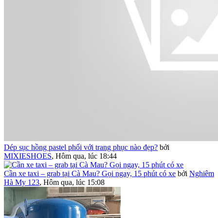
Dép sục hồng pastel phối với trang phục nào đẹp?
bởi
MIXIESHOES
,
Hôm qua, lúc 18:44
Cần xe taxi – grab tại Cà Mau? Gọi ngay, 15 phút có xe
bởi
Nghiêm
Hà My 123
,
Hôm qua, lúc 15:08