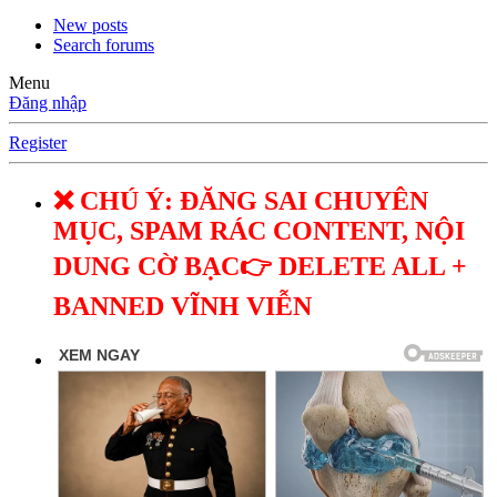
New posts
Search forums
Menu
Đăng nhập
Register
❌ CHÚ Ý: ĐĂNG SAI CHUYÊN
MỤC, SPAM RÁC CONTENT, NỘI
DUNG CỜ BẠC👉 DELETE ALL +
BANNED VĨNH VIỄN