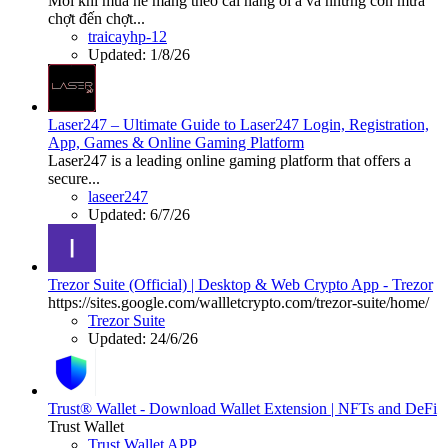
Mỗi khi mùa hè mang theo cái nắng oi ả và những cơn mưa
chợt đến chợt...
traicayhp-12
Updated:
1/8/26
Laser247 – Ultimate Guide to Laser247 Login, Registration,
App, Games & Online Gaming Platform
Laser247 is a leading online gaming platform that offers a
secure...
laseer247
Updated:
6/7/26
Trezor Suite (Official) | Desktop & Web Crypto App - Trezor
https://sites.google.com/wallletcrypto.com/trezor-suite/home/
Trezor Suite
Updated:
24/6/26
Trust® Wallet - Download Wallet Extension | NFTs and DeFi
Trust Wallet
Trust Wallet APP