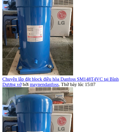
Chuyên lắp đặt block điều hòa Danfoss SM148T4VC tại Bình
Dương vớ
bởi
maynendanfoss
,
Thứ bảy lúc 15:07