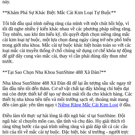
này.
**Khám Phá Sự Khác Biệt: Mắc Cài Kim Loại Tự Buộc**
Tôi bắt đầu quá trình niềng răng của mình với một chút hồi hộp, vì
tôi đã nghe nhiều ý kiến khác nhau về các phương pháp niềng răng.
Tuy nhiên, sau khi tìm hiểu kỹ, tôi quyết định chọn niềng răng mắc
cài kim loại tự buộc, một lựa chọn đang ngày càng trở nên phổ biến
trong giới nha khoa. Mắc cài tự buộc khác biệt hoàn toàn so với các
loại mắc cài truyền thống ở chỗ chúng sử dụng cơ chế khóa tự động
để giữ dây cung vào mắc cài, thay vì cần phải dùng dây thun như
trước.
**Tại Sao Chọn Nha Khoa SunShine 488 Xã Đàn?**
Nha khoa SunShine 488 Xã Đàn đã để lại ấn tượng sâu sắc ngay từ
lần đầu tiên tôi đến thăm. Cơ sở vật chất tại đây không chỉ hiện đại
mà còn được thiết kế để tạo sự thoải mái tối đa cho khách hàng. Các
thiết bị nha khoa tiên tiến và môi trường sạch sẽ, thoáng mát mang
đến cảm giác yên tâm ngay t
Niềng Răng Mắc Cài Kim Loại
ừ đầu.
Điều làm tôi thực sự hài lòng là đội ngũ bác sĩ tại SunShine. Đội
ngũ bác sĩ chuyên môn cao, tận tình và chu đáo. Họ giải thích rõ
ràng từng bước của quá trình niềng răng và giải đáp tất cả các câu
hỏi của tôi về mắc cài tự buộc. Đặc biệt, bác sĩ trưởng - người trực