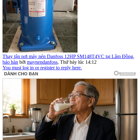
Thay tận nơi máy nén Danfoss 12HP SM148T4VC tại Lâm Đồng,
bảo hàn
bởi
maynendanfoss
,
Thứ bảy lúc 14:12
You must log in or register to reply here.