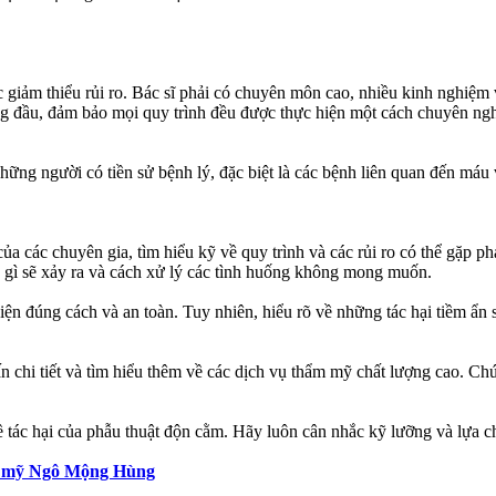
ệc giảm thiểu rủi ro. Bác sĩ phải có chuyên môn cao, nhiều kinh nghiệm 
ng đầu, đảm bảo mọi quy trình đều được thực hiện một cách chuyên ngh
ng người có tiền sử bệnh lý, đặc biệt là các bệnh liên quan đến máu v
của các chuyên gia, tìm hiểu kỹ về quy trình và các rủi ro có thể gặ
ng gì sẽ xảy ra và cách xử lý các tình huống không mong muốn.
n đúng cách và an toàn. Tuy nhiên, hiểu rõ về những tác hại tiềm ẩn s
i tiết và tìm hiểu thêm về các dịch vụ thẩm mỹ chất lượng cao. Chú
ề tác hại của phẫu thuật độn cằm. Hãy luôn cân nhắc kỹ lưỡng và lựa 
m mỹ Ngô Mộng Hùng