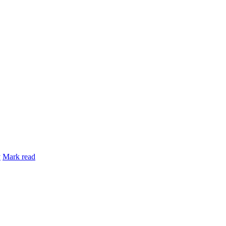
y
Mark read