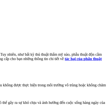
 Tuy nhiên, như bất kỳ thủ thuật thẩm mỹ nào, phẫu thuật độn cằm
g cấp cho bạn những thông tin chi tiết về
tác hại của phẩu thuật
nếu không được thực hiện trong môi trường vô trùng hoặc không chăm
có thể gây ra sự khó chịu và ảnh hưởng đến cuộc sống hàng ngày của