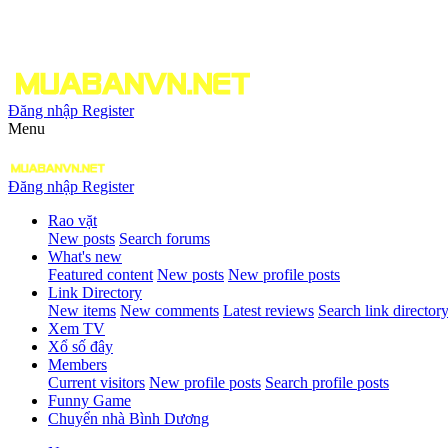
Đăng nhập
Register
Menu
Đăng nhập
Register
Rao vặt
New posts
Search forums
What's new
Featured content
New posts
New profile posts
Link Directory
New items
New comments
Latest reviews
Search link director
Xem TV
Xổ số đây
Members
Current visitors
New profile posts
Search profile posts
Funny Game
Chuyển nhà Bình Dương