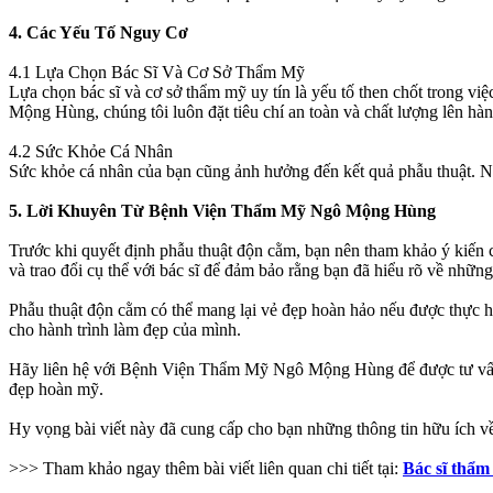
4. Các Yếu Tố Nguy Cơ
4.1 Lựa Chọn Bác Sĩ Và Cơ Sở Thẩm Mỹ
Lựa chọn bác sĩ và cơ sở thẩm mỹ uy tín là yếu tố then chốt trong vi
Mộng Hùng, chúng tôi luôn đặt tiêu chí an toàn và chất lượng lên hà
4.2 Sức Khỏe Cá Nhân
Sức khỏe cá nhân của bạn cũng ảnh hưởng đến kết quả phẫu thuật. Nhữ
5. Lời Khuyên Từ Bệnh Viện Thẩm Mỹ Ngô Mộng Hùng
Trước khi quyết định phẫu thuật độn cằm, bạn nên tham khảo ý kiến 
và trao đổi cụ thể với bác sĩ để đảm bảo rằng bạn đã hiểu rõ về nhữ
Phẫu thuật độn cằm có thể mang lại vẻ đẹp hoàn hảo nếu được thực hiệ
cho hành trình làm đẹp của mình.
Hãy liên hệ với Bệnh Viện Thẩm Mỹ Ngô Mộng Hùng để được tư vấn ch
đẹp hoàn mỹ.
Hy vọng bài viết này đã cung cấp cho bạn những thông tin hữu ích v
>>> Tham khảo ngay thêm bài viết liên quan chi tiết tại:
Bác sĩ thẩ