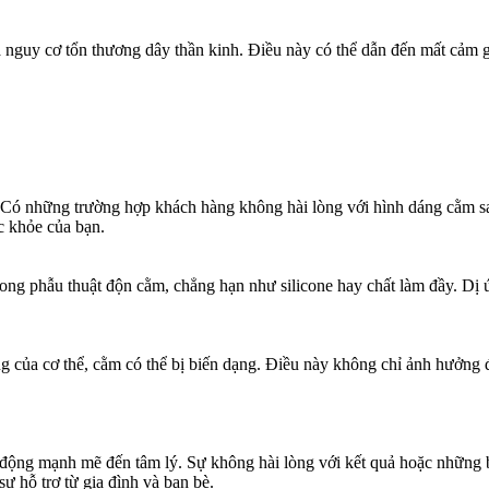
à nguy cơ tổn thương dây thần kinh. Điều này có thể dẫn đến mất cảm g
Có những trường hợp khách hàng không hài lòng với hình dáng cằm sau p
c khỏe của bạn.
rong phẫu thuật độn cằm, chẳng hạn như silicone hay chất làm đầy. Dị
 của cơ thể, cằm có thể bị biến dạng. Điều này không chỉ ảnh hưởng 
ộng mạnh mẽ đến tâm lý. Sự không hài lòng với kết quả hoặc những biến
ự hỗ trợ từ gia đình và bạn bè.