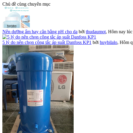
Chủ đề cùng chuyên mục
Nên dưỡng ẩm hay cân bằng pH cho da
bởi
thudaumot
,
Hôm nay lúc
5 lý do nên chọn công tắc áp suất Danfoss KP1
bởi
huybilalo
,
Hôm qu