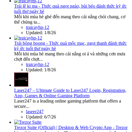
Trái lê ki ma - Thức quà ngọt ngào, bùi béo đánh thức ký ức
tuổi thơ ngày hè
Mỗi khi mùa hè ghé đến mang theo cái nắng chói chang, cơ
thể chúng ta...
traicayhp-12
Updated:
1/8/26
Trái bòng boong - Thức quà mộc mạc, ngọt thanh đánh thức
ký ức tuổi thơ ngày hè
Mỗi khi mùa hè mang theo cái nắng oi ả và những cơn mưa
chợt đến chợt...
traicayhp-12
Updated:
1/8/26
Laser247 – Ultimate Guide to Laser247 Login, Registration,
App, Games & Online Gaming Platform
Laser247 is a leading online gaming platform that offers a
secure...
laseer247
Updated:
6/7/26
Trezor Suite (Official) | Desktop & Web Crypto App - Trezor