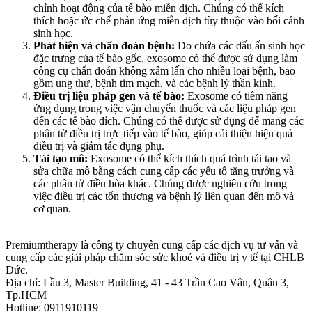
chỉnh hoạt động của tế bào miễn dịch. Chúng có thể kích
thích hoặc ức chế phản ứng miễn dịch tùy thuộc vào bối cảnh
sinh học.
Phát hiện và chẩn đoán bệnh:
Do chứa các dấu ấn sinh học
đặc trưng của tế bào gốc, exosome có thể được sử dụng làm
công cụ chẩn đoán không xâm lấn cho nhiều loại bệnh, bao
gồm ung thư, bệnh tim mạch, và các bệnh lý thần kinh.
Điều trị liệu pháp gen và tế bào:
Exosome có tiềm năng
ứng dụng trong việc vận chuyển thuốc và các liệu pháp gen
đến các tế bào đích. Chúng có thể được sử dụng để mang các
phân tử điều trị trực tiếp vào tế bào, giúp cải thiện hiệu quả
điều trị và giảm tác dụng phụ.
Tái tạo mô:
Exosome có thể kích thích quá trình tái tạo và
sửa chữa mô bằng cách cung cấp các yếu tố tăng trưởng và
các phân tử điều hòa khác. Chúng được nghiên cứu trong
việc điều trị các tổn thương và bệnh lý liên quan đến mô và
cơ quan.
Premiumtherapy là công ty chuyên cung cấp các dịch vụ tư vấn và
cung cấp các giải pháp chăm sóc sức khoẻ và điều trị y tế tại CHLB
Đức.
Địa chỉ: Lầu 3, Master Building, 41 - 43 Trần Cao Vân, Quận 3,
Tp.HCM
Hotline: 0911910119