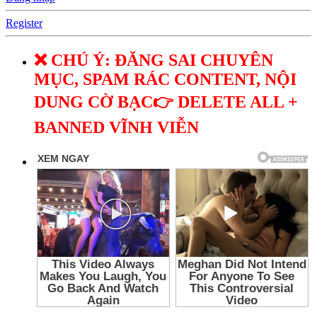
Register
❌ CHÚ Ý: ĐĂNG SAI CHUYÊN
MỤC, SPAM RÁC CONTENT, NỘI
DUNG CỜ BẠC👉 DELETE ALL +
BANNED VĨNH VIỄN