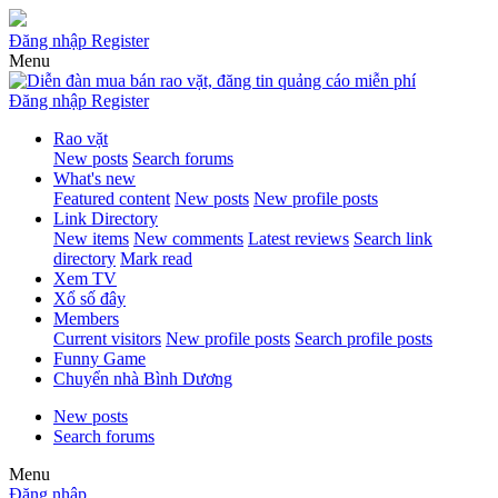
Đăng nhập
Register
Menu
Đăng nhập
Register
Rao vặt
New posts
Search forums
What's new
Featured content
New posts
New profile posts
Link Directory
New items
New comments
Latest reviews
Search link
directory
Mark read
Xem TV
Xổ số đây
Members
Current visitors
New profile posts
Search profile posts
Funny Game
Chuyển nhà Bình Dương
New posts
Search forums
Menu
Đăng nhập