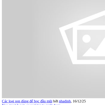
Các loại sụn dùng để bọc đầu mũi
bởi
nhadinh
,
16/12/25