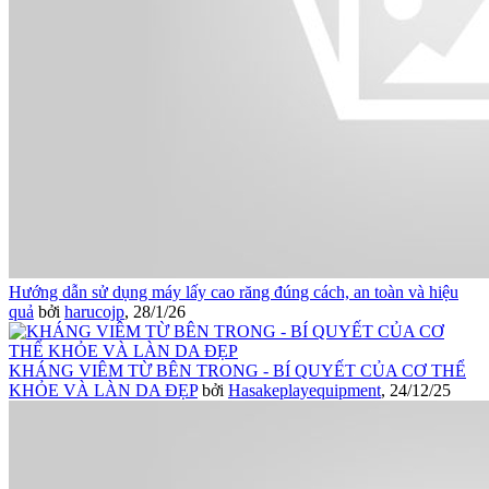
Hướng dẫn sử dụng máy lấy cao răng đúng cách, an toàn và hiệu
quả
bởi
harucojp
,
28/1/26
KHÁNG VIÊM TỪ BÊN TRONG - BÍ QUYẾT CỦA CƠ THỂ
KHỎE VÀ LÀN DA ĐẸP
bởi
Hasakeplayequipment
,
24/12/25