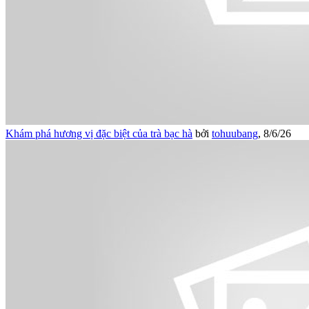
Khám phá hương vị đặc biệt của trà bạc hà
bởi
tohuubang
,
8/6/26