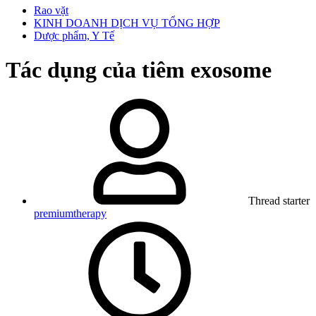
Rao vặt
KINH DOANH DỊCH VỤ TỔNG HỢP
Dược phẩm, Y Tế
Tác dụng của tiêm exosome
Thread starter
premiumtherapy