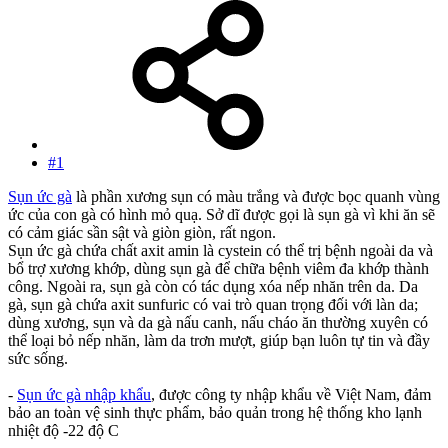
#1
Sụn ức gà
là phần xương sụn có màu trắng và được bọc quanh vùng
ức của con gà có hình mỏ quạ. Sở dĩ được gọi là sụn gà vì khi ăn sẽ
có cảm giác sần sật và giòn giòn, rất ngon.
Sụn ức gà chứa chất axit amin là cystein có thể trị bệnh ngoài da và
bổ trợ xương khớp, dùng sụn gà để chữa bệnh viêm đa khớp thành
công. Ngoài ra, sụn gà còn có tác dụng xóa nếp nhăn trên da. Da
gà, sụn gà chứa axit sunfuric có vai trò quan trọng đối với làn da;
dùng xương, sụn và da gà nấu canh, nấu cháo ăn thường xuyên có
thể loại bỏ nếp nhăn, làm da trơn mượt, giúp bạn luôn tự tin và đầy
sức sống.
-
Sụn ức gà nhập khẩu
, được công ty nhập khẩu về Việt Nam, đảm
bảo an toàn vệ sinh thực phẩm, bảo quản trong hệ thống kho lạnh
nhiệt độ -22 độ C