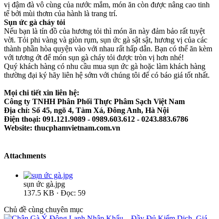
vị đậm đà vô cùng của nước mắm, món ăn còn được nâng cao tinh
tế bởi mùi thơm của hành là trang trí.
Sụn ức gà cháy tỏi
Nếu bạn là tín đồ của hương tỏi thì món ăn này đảm bảo rất tuyệt
vời. Tỏi phi vàng và giòn rụm, sụn ức gà sật sật, hương vị của các
thành phần hòa quyện vào với nhau rất hấp dẫn. Bạn có thể ăn kèm
với tương ớt để món sụn gà cháy tỏi được tròn vị hơn nhé!
Quý khách hàng có nhu cầu mua sụn ức gà hoặc làm khách hàng
thường đại ký hãy liên hệ sớm với chúng tôi để có báo giá tốt nhất.
Mọi chi tiết xin liên hệ:
Công ty TNHH Phân Phối Thực Phâm Sạch Việt Nam
Địa chỉ: Số 45, ngõ 4, Tàm Xá, Đông Anh, Hà Nội
Điện thoại: 091.121.9089 - 0989.603.612 - 0243.883.6786
Website: thucphamvietnam.com.vn
Attachments
sụn ức gà.jpg
137.5 KB · Đọc: 59
Chủ đề cùng chuyên mục