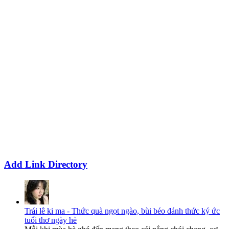
Add Link Directory
Trái lê ki ma - Thức quà ngọt ngào, bùi béo đánh thức ký ức
tuổi thơ ngày hè