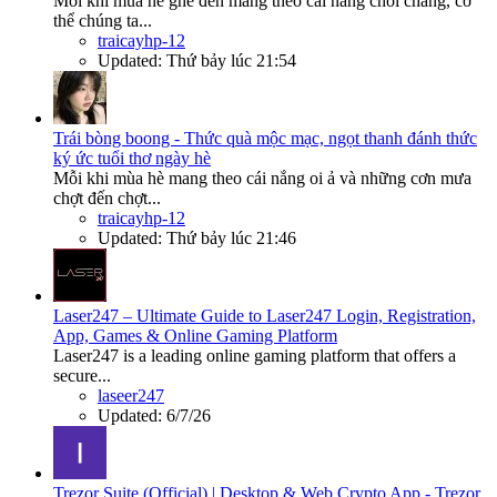
Mỗi khi mùa hè ghé đến mang theo cái nắng chói chang, cơ
thể chúng ta...
traicayhp-12
Updated:
Thứ bảy lúc 21:54
Trái bòng boong - Thức quà mộc mạc, ngọt thanh đánh thức
ký ức tuổi thơ ngày hè
Mỗi khi mùa hè mang theo cái nắng oi ả và những cơn mưa
chợt đến chợt...
traicayhp-12
Updated:
Thứ bảy lúc 21:46
Laser247 – Ultimate Guide to Laser247 Login, Registration,
App, Games & Online Gaming Platform
Laser247 is a leading online gaming platform that offers a
secure...
laseer247
Updated:
6/7/26
Trezor Suite (Official) | Desktop & Web Crypto App - Trezor