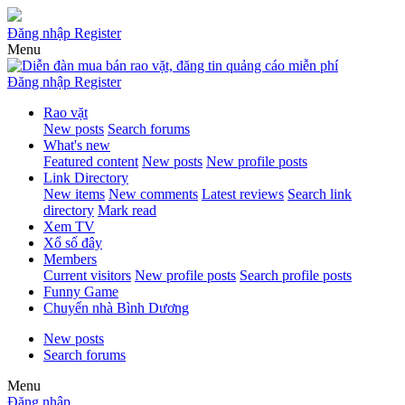
Đăng nhập
Register
Menu
Đăng nhập
Register
Rao vặt
New posts
Search forums
What's new
Featured content
New posts
New profile posts
Link Directory
New items
New comments
Latest reviews
Search link
directory
Mark read
Xem TV
Xổ số đây
Members
Current visitors
New profile posts
Search profile posts
Funny Game
Chuyển nhà Bình Dương
New posts
Search forums
Menu
Đăng nhập