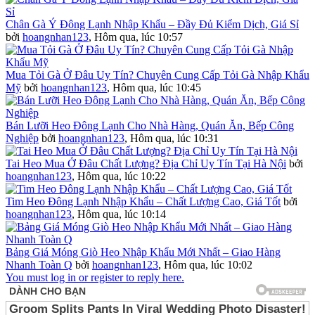
Chân Gà Ý Đông Lạnh Nhập Khẩu – Đầy Đủ Kiểm Dịch, Giá Sỉ
bởi
hoangnhan123
,
Hôm qua, lúc 10:57
Mua Tỏi Gà Ở Đâu Uy Tín? Chuyên Cung Cấp Tỏi Gà Nhập Khẩu
Mỹ
bởi
hoangnhan123
,
Hôm qua, lúc 10:45
Bán Lưỡi Heo Đông Lạnh Cho Nhà Hàng, Quán Ăn, Bếp Công
Nghiệp
bởi
hoangnhan123
,
Hôm qua, lúc 10:31
Tai Heo Mua Ở Đâu Chất Lượng? Địa Chỉ Uy Tín Tại Hà Nội
bởi
hoangnhan123
,
Hôm qua, lúc 10:22
Tim Heo Đông Lạnh Nhập Khẩu – Chất Lượng Cao, Giá Tốt
bởi
hoangnhan123
,
Hôm qua, lúc 10:14
Bảng Giá Móng Giò Heo Nhập Khẩu Mới Nhất – Giao Hàng
Nhanh Toàn Q
bởi
hoangnhan123
,
Hôm qua, lúc 10:02
You must log in or register to reply here.