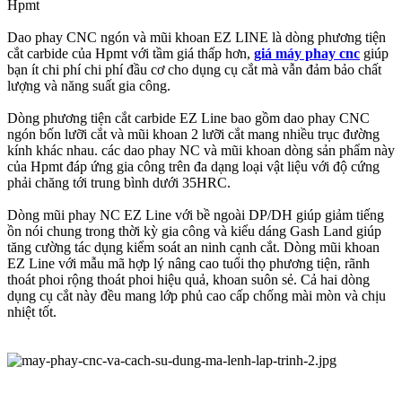
Hpmt
Dao phay CNC ngón và mũi khoan EZ LINE là dòng phương tiện
cắt carbide của Hpmt với tầm giá thấp hơn,
giá máy phay cnc
giúp
bạn ít chi phí chi phí đầu cơ cho dụng cụ cắt mà vẫn đảm bảo chất
lượng và năng suất gia công.
Dòng phương tiện cắt carbide EZ Line bao gồm dao phay CNC
ngón bốn lưỡi cắt và mũi khoan 2 lưỡi cắt mang nhiều trục đường
kính khác nhau. các dao phay NC và mũi khoan dòng sản phẩm này
của Hpmt đáp ứng gia công trên đa dạng loại vật liệu với độ cứng
phải chăng tới trung bình dưới 35HRC.
Dòng mũi phay NC EZ Line với bề ngoài DP/DH giúp giảm tiếng
ồn nói chung trong thời kỳ gia công và kiểu dáng Gash Land giúp
tăng cường tác dụng kiểm soát an ninh cạnh cắt. Dòng mũi khoan
EZ Line với mẫu mã hợp lý nâng cao tuổi thọ phương tiện, rãnh
thoát phoi rộng thoát phoi hiệu quả, khoan suôn sẻ. Cả hai dòng
dụng cụ cắt này đều mang lớp phủ cao cấp chống mài mòn và chịu
nhiệt tốt.