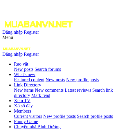
Đăng nhập
Register
Menu
Đăng nhập
Register
Rao vặt
New posts
Search forums
What's new
Featured content
New posts
New profile posts
Link Directory
New items
New comments
Latest reviews
Search link
directory
Mark read
Xem TV
Xổ số đây
Members
Current visitors
New profile posts
Search profile posts
Funny Game
Chuyển nhà Bình Dương