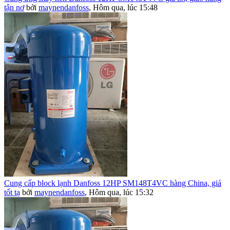
tận nơ
bởi
maynendanfoss
,
Hôm qua, lúc 15:48
Cung cấp block lạnh Danfoss 12HP SM148T4VC hàng China, giá
tốt tạ
bởi
maynendanfoss
,
Hôm qua, lúc 15:32