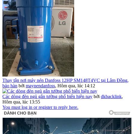
Thay tận nơi máy nén Danfoss 12HP SM148T4VC tại Lâm Đồng,
bảo hàn
bởi
maynendanfoss
,
Hôm qua, lúc 14:12
Các dòng đèn ngủ gắn tường phổ biến hiện nay
bởi
dkbacklink
,
Hôm qua, lúc 13:55
You must log in or register to reply here.