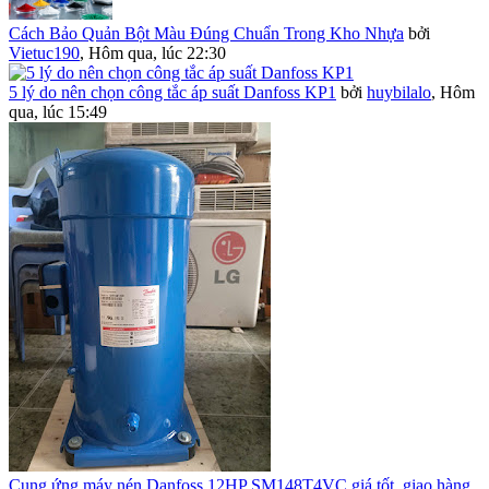
Cách Bảo Quản Bột Màu Đúng Chuẩn Trong Kho Nhựa
bởi
Vietuc190
,
Hôm qua, lúc 22:30
5 lý do nên chọn công tắc áp suất Danfoss KP1
bởi
huybilalo
,
Hôm
qua, lúc 15:49
Cung ứng máy nén Danfoss 12HP SM148T4VC giá tốt, giao hàng