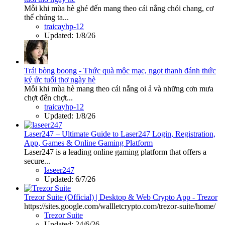
Mỗi khi mùa hè ghé đến mang theo cái nắng chói chang, cơ
thể chúng ta...
traicayhp-12
Updated:
1/8/26
Trái bòng boong - Thức quà mộc mạc, ngọt thanh đánh thức
ký ức tuổi thơ ngày hè
Mỗi khi mùa hè mang theo cái nắng oi ả và những cơn mưa
chợt đến chợt...
traicayhp-12
Updated:
1/8/26
Laser247 – Ultimate Guide to Laser247 Login, Registration,
App, Games & Online Gaming Platform
Laser247 is a leading online gaming platform that offers a
secure...
laseer247
Updated:
6/7/26
Trezor Suite (Official) | Desktop & Web Crypto App - Trezor
https://sites.google.com/wallletcrypto.com/trezor-suite/home/
Trezor Suite
Updated:
24/6/26