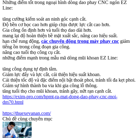
Những điểm tốt trong ngoại hình dòng dao phay CNC ngón EZ
Line:
tăng cường kiểm soát an ninh góc cạnh cắt.
Độ bền cơ học cao hơn giúp chịu được lực cắt cao hơn.
Gia công ổn định hơn và tuổi thọ dao dài hơn.
mang lại độ hoàn thiện bề mặt xuất sắc, nâng cao hiệu suất.
hạn chế rung động,
các chuyển động trong máy phay cnc
giảm
tiếng ồn trong công đoạn gia công.
nâng cao tuổi thọ công cụ cắt.
những điểm mạnh trong mẫu mã dòng mũi khoan EZ Line:
tăng công dụng tự định tâm.
Giảm lực đẩy và lực cắt, cải thiện hiệu suất khoan.
Cải thiện tốc độ và đặc điểm nội bật thoát phoi, tránh tối đa kẹt phoi.
Giảm sự hình thành ba via khi gia công lỗ thông.
tăng tuổi thọ cho mũi khoan, tránh gãy, nứt rạn cạnh cắt.
https://exim-pro.com/hpmt-ra-mat-dong-dao-phay-cnc-moi-
dm70.html
https://thuexevanan.com/
Chủ đề cùng chuyên mục