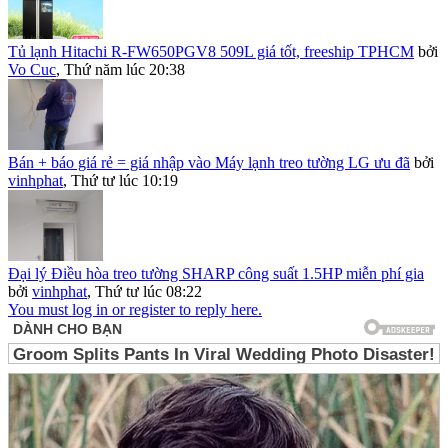
Tủ lạnh Hitachi R-FW650PGV8 509L giá tốt, freeship TPHCM
bởi
Vo Cuc
,
Thứ năm lúc 20:38
Bán + báo giá rẻ = giá nhập vào Máy lạnh treo tường LG ưu đã
bởi
vinhphat
,
Thứ tư lúc 10:19
Đại lý Điều hòa treo tường SHARP công suất 1.5HP miễn phí gia
bởi
vinhphat
,
Thứ tư lúc 08:22
You must log in or register to reply here.