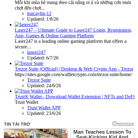
Mỗi khi mùa hè mang theo cái nắng oi ả và những cơn mưa
chợt đến chợt...
traicayhp-12
Updated:
1/8/26
Laser247 – Ultimate Guide to Laser247 Login, Registration,
App, Games & Online Gaming Platform
Laser247 is a leading online gaming platform that offers a
secure...
laseer247
Updated:
6/7/26
Trezor Suite (Official) | Desktop & Web Crypto App - Trezor
https://sites.google.com/wallletcrypto.com/trezor-suite/home/
Trezor Suite
Updated:
24/6/26
Trust® Wallet - Download Wallet Extension | NFTs and DeFi
Trust Wallet
Trust Wallet APP
Updated:
23/6/26