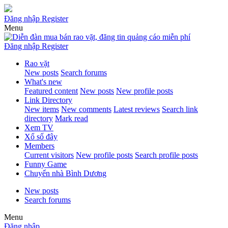
Đăng nhập
Register
Menu
Đăng nhập
Register
Rao vặt
New posts
Search forums
What's new
Featured content
New posts
New profile posts
Link Directory
New items
New comments
Latest reviews
Search link
directory
Mark read
Xem TV
Xổ số đây
Members
Current visitors
New profile posts
Search profile posts
Funny Game
Chuyển nhà Bình Dương
New posts
Search forums
Menu
Đăng nhập