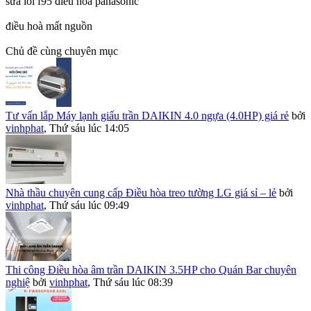
sửa lỗi f95 điều hòa panasonic
điều hoà mất nguồn​
Chủ đề cùng chuyên mục
Tư vấn lắp Máy lạnh giấu trần DAIKIN 4.0 ngựa (4.0HP) giá rẻ
bởi
vinhphat
,
Thứ sáu lúc 14:05
Nhà thầu chuyên cung cấp Điều hòa treo tường LG giá sỉ – lẻ
bởi
vinhphat
,
Thứ sáu lúc 09:49
Thi công Điều hòa âm trần DAIKIN 3.5HP cho Quán Bar chuyên
nghiệ
bởi
vinhphat
,
Thứ sáu lúc 08:39